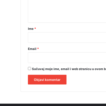
n
t
a
r
Ime
*
*
Email
*
Sačuvaj moje ime, email i web stranicu u ovom 
A
l
t