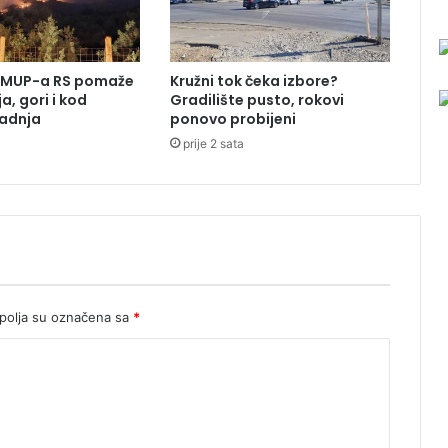
n
a
j
s
r MUP-a RS pomaže
Kružni tok čeka izbore?
a
a, gori i kod
Gradilište pusto, rokovi
v
ladnja
ponovo probijeni
r
prije 2 sata
e
m
e
n
i
j
e
g
z
olja su označena sa
*
u
b
o
t
e
h