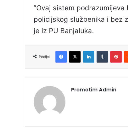
l
”Ovaj sistem podrazumijeva b
policijskog službenika i bez
je iz PU Banjaluka.
Facebook
X
LinkedIn
Tumblr
Pinterest
Podijeli
Promotim Admin