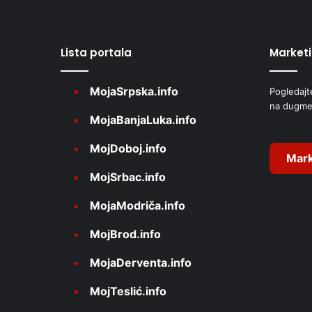
e
r
Lista portala
Market
n
a
MojaSrpska.info
Pogledajt
t
na dugme
i
MojaBanjaLuka.info
v
MojDoboj.info
e
Mark
MojSrbac.info
:
MojaModriča.info
MojBrod.info
MojaDerventa.info
MojTeslić.info