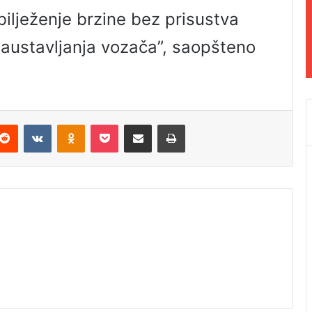
ilježenje brzine bez prisustva
 zaustavljanja vozača”, saopšteno
Reddit
VKontakte
Odnoklassniki
Pocket
Podijeli putem Emaila
Odštampaj