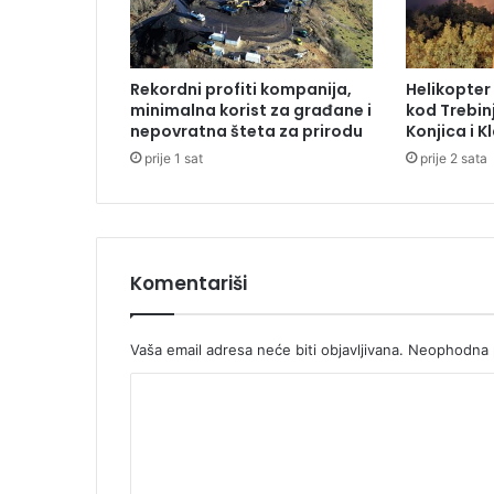
a
s
a
š
Rekordni profiti kompanija,
Helikopte
l
minimalna korist za građane i
kod Trebinj
j
nepovratna šteta za prirodu
Konjica i K
i
prije 1 sat
prije 2 sata
v
a
m
a
Komentariši
Vaša email adresa neće biti objavljivana.
Neophodna p
K
o
m
e