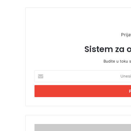
Prija
Sistem za 
Budite u toku 
U
n
e
s
i
t
e
E
m
R
a