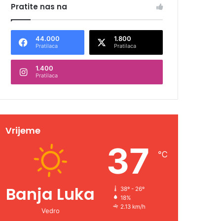
Pratite nas na
44.000
1.800
Pratilaca
Pratilaca
1.400
Pratilaca
Vrijeme
37
℃
Banja Luka
38º - 26º
18%
2.13 km/h
Vedro