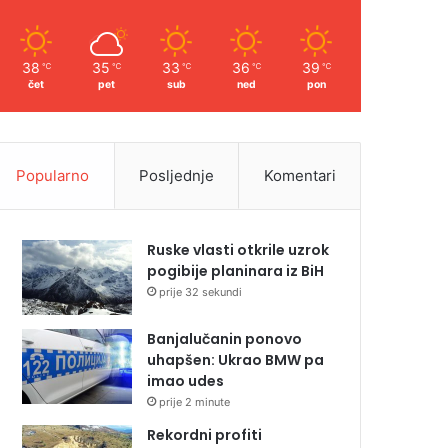
38
35
33
36
39
℃
℃
℃
℃
℃
čet
pet
sub
ned
pon
Popularno
Posljednje
Komentari
Ruske vlasti otkrile uzrok
pogibije planinara iz BiH
prije 32 sekundi
Banjalučanin ponovo
uhapšen: Ukrao BMW pa
imao udes
prije 2 minute
Rekordni profiti