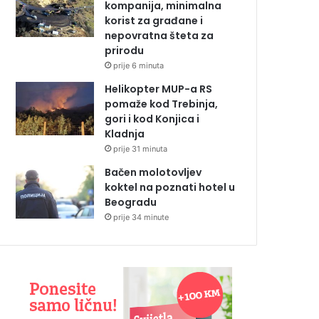
kompanija, minimalna
korist za građane i
nepovratna šteta za
prirodu
prije 6 minuta
Helikopter MUP-a RS
pomaže kod Trebinja,
gori i kod Konjica i
Kladnja
prije 31 minuta
Bačen molotovljev
koktel na poznati hotel u
Beogradu
prije 34 minute