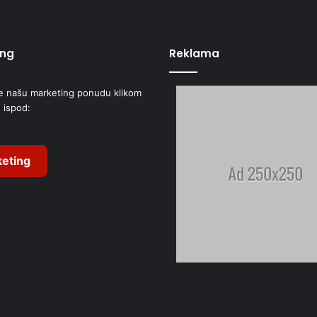
g
i
o
n
ing
Reklama
u
!
e našu marketing ponudu klikom
 ispod:
eting