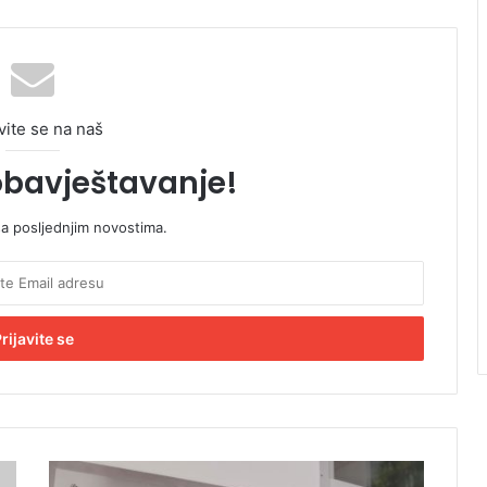
vite se na naš
obavještavanje!
sa posljednjim novostima.
B