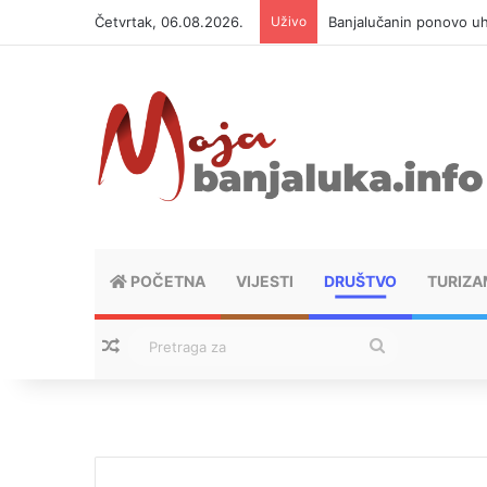
Četvrtak, 06.08.2026.
Uživo
Banjalučanin ponovo u
POČETNA
VIJESTI
DRUŠTVO
TURIZA
Nasumični tekstovi
Pretraga
za