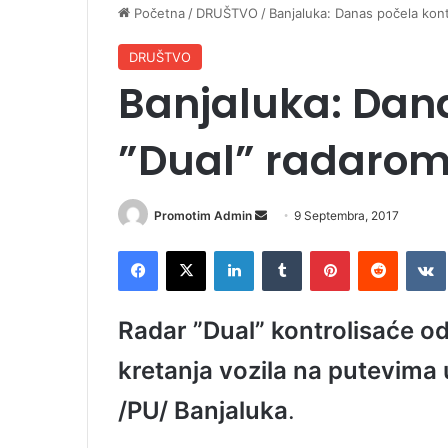
Početna
/
DRUŠTVO
/
Banjaluka: Danas počela kont
DRUŠTVO
Banjaluka: Dan
”Dual” radaro
Promotim Admin
S
9 Septembra, 2017
e
Facebook
X
LinkedIn
Tumblr
Pinterest
Reddit
VK
n
d
a
Radar ”Dual” kontrolisaće o
n
e
kretanja vozila na putevima 
m
/PU/ Banjaluka
.
a
i