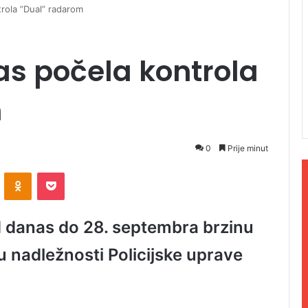
rola ”Dual” radarom
as počela kontrola
m
0
Prije minut
ontakte
Odnoklassniki
Pocket
d danas do 28. septembra brzinu
u nadležnosti Policijske uprave