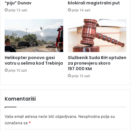
“piju” Dunav
blokirali magistralni put
š
prije 13 sati
prije 14 sati
k
u
d
o
z
v
o
l
Helikopter ponovo gasi
Službenik Suda BiH optužen
u
vatru u selima kod Trebinja
za pronevjeru skoro
z
197.000 KM
prije 15 sati
a
prije 15 sati
M
H
E
Komentariši
J
o
v
Vaša email adresa neće biti objavljivana.
Neophodna polja su
i
ć
označena sa
*
i