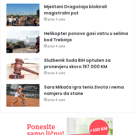
Mještani Dragočaja blokirali
magistralni put
prije 3 sata
Helikopter ponovo gasi vatru u selima
kod Trebinja
prije 4 sata
Službenik Suda BiH optužen za
pronevjeru skoro 197.000 KM
prije 4 sata
Sara Mikača igra tenis života i nema
namjeru da stane
prije 4 sata