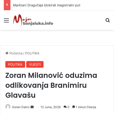
Helikopter ponovo gasi vatru u selima kod Trebinja
Meni
P
Početna
/
POLITIKA
POLITIKA
VIJESTI
Zoran Milanović oduzima
odlikovanja Branimiru
Glavašu
Goran Dakic
S
12 Juna, 2026
0
1 minut čitanja
e