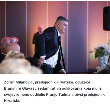
n
d
a
n
e
m
a
i
l
Zoran Milanović, predsjednik Hrvatske, oduzeće
Branimiru Glavašu sedam ratnih odlikovanja koja mu je
svojevremeno dodijelio Franjo Tuđman, bivši predsjednik
Hrvatske.