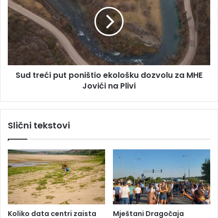
d
t
r
e
ć
i
p
Sud treći put poništio ekološku dozvolu za MHE
u
Jovići na Plivi
t
p
o
n
Slični tekstovi
i
š
t
i
o
e
k
o
l
Koliko data centri zaista
Mještani Dragočaja
o