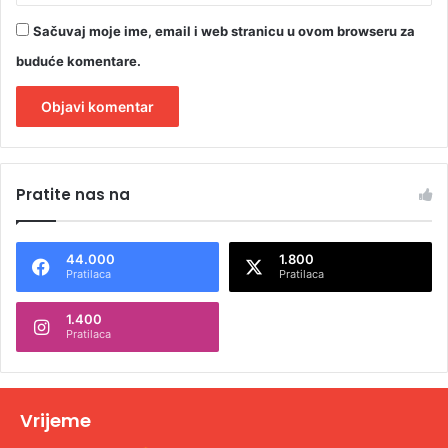
Sačuvaj moje ime, email i web stranicu u ovom browseru za
buduće komentare.
A
l
Pratite nas na
t
e
44.000
1.800
r
Pratilaca
Pratilaca
n
1.400
a
Pratilaca
t
i
v
Vrijeme
e