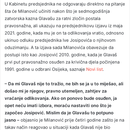
U Kabinetu predsjednika ne odgovaraju direktno na pitanje
šta će Milanović učiniti nakon što je sedmogodišnja
zatvorska kazna Glavašu za ratni zločin postala
pravosnažna, ali ukazuju na predsjednikovu izjavu iz maja
2021. godine, kada mu je on ta odlikovanja vratio, odnosno
ukinuo odluku predsjednika Ive Josipovića o njihovom
oduzimanju. A ta izjava sada Milanovića obavezuje da
postupi isto kao Josipović 2010. godine, kada je Glavaš
prvi put pravosnažno osuđen za krivična djela počinjena
1991. godine u odbrani Osijeka, saznaje
Novi list
.
– Da mi Glavaš nije to tražio, ne bih se ja u to miješao, ali
došao mi je njegov, pravno utemeljen, zahtjev za
vraćanje odlikovanja. Ako on ponovo bude osuđen, ja
opet neću imati izbora, moraću nastaviti ono što je
započeo Josipović. Mislim da je Glavašu to potpuno
jasno –
objasnio je Milanović prije četiri godine zašto je na
takav način reagovao u situaciji kada Glavaš nije bio