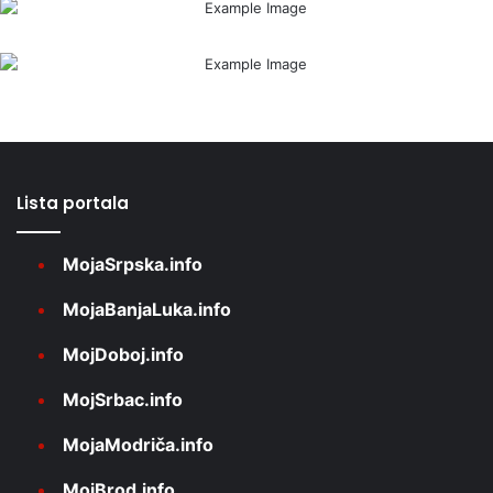
Lista portala
MojaSrpska.info
MojaBanjaLuka.info
MojDoboj.info
MojSrbac.info
MojaModriča.info
MojBrod.info