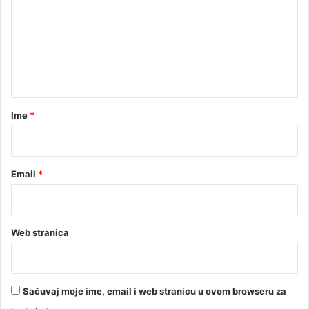
r
m
n
e
e
i
n
n
t
f
e
a
k
r
Ime
*
c
*
i
j
e
Email
*
Web stranica
Sačuvaj moje ime, email i web stranicu u ovom browseru za