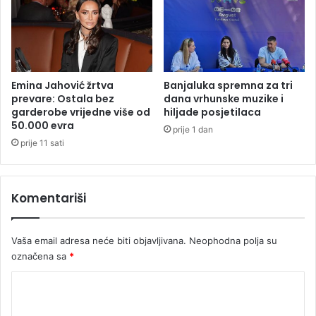
I
l
H
j
e
d
i
c
Emina Jahović žrtva
Banjaluka spremna za tri
a
prevare: Ostala bez
dana vrhunske muzike i
garderobe vrijedne više od
hiljade posjetilaca
t
50.000 evra
e
prije 1 dan
š
prije 11 sati
k
e
r
Komentariši
e
s
p
Vaša email adresa neće biti objavljivana.
Neophodna polja su
i
označena sa
*
r
a
K
t
o
o