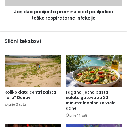
o
c
S
Još dva pacijenta preminula od posljedica
i
t
teške respiratorne infekcije
j
a
e
n
n
i
t
Slični tekstovi
v
a
u
p
k
r
o
e
v
m
i
i
ć
n
n
u
a
l
Koliko data centri zaista
Lagana ljetna pasta
p
a
“piju” Dunav
salata gotova za 20
u
o
minuta: Idealna za vrele
prije 3 sata
š
d
dane
t
p
prije 11 sati
a
o
B
s