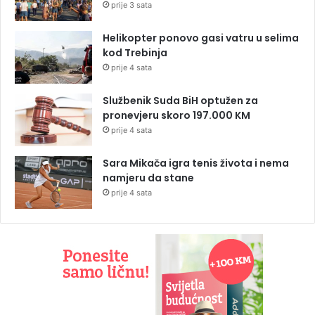
prije 3 sata
Helikopter ponovo gasi vatru u selima
kod Trebinja
prije 4 sata
Službenik Suda BiH optužen za
pronevjeru skoro 197.000 KM
prije 4 sata
Sara Mikača igra tenis života i nema
namjeru da stane
prije 4 sata