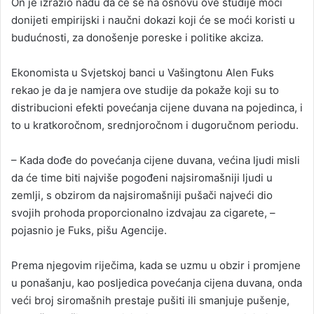
On je izrazio nadu da će se na osnovu ove studije moći
donijeti empirijski i naučni dokazi koji će se moći koristi u
budućnosti, za donošenje poreske i politike akciza.
Ekonomista u Svjetskoj banci u Vašingtonu Alen Fuks
rekao je da je namjera ove studije da pokaže koji su to
distribucioni efekti povećanja cijene duvana na pojedinca, i
to u kratkoročnom, srednjoročnom i dugoručnom periodu.
– Kada dođe do povećanja cijene duvana, većina ljudi misli
da će time biti najviše pogođeni najsiromašniji ljudi u
zemlji, s obzirom da najsiromašniji pušači najveći dio
svojih prohoda proporcionalno izdvajau za cigarete, –
pojasnio je Fuks, pišu Agencije.
Prema njegovim riječima, kada se uzmu u obzir i promjene
u ponašanju, kao posljedica povećanja cijena duvana, onda
veći broj siromašnih prestaje pušiti ili smanjuje pušenje,