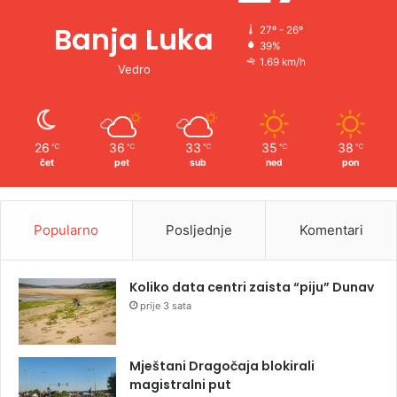
Banja Luka
27º - 26º
39%
1.69 km/h
Vedro
26
36
33
35
38
℃
℃
℃
℃
℃
čet
pet
sub
ned
pon
Popularno
Posljednje
Komentari
Koliko data centri zaista “piju” Dunav
prije 3 sata
Mještani Dragočaja blokirali
magistralni put