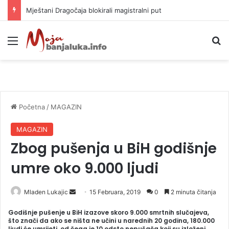
Helikopter ponovo gasi vatru u selima kod Trebinja
Meni
P
Početna
/
MAGAZIN
MAGAZIN
Zbog pušenja u BiH godišnje
umre oko 9.000 ljudi
Mladen Lukajic
S
15 Februara, 2019
0
2 minuta čitanja
e
Godišnje pušenje u BiH izazove skoro 9.000 smrtnih slučajeva,
n
što znači da ako se ništa ne učini u narednih 20 godina, 180.000
ljudi će umrijeti, od čega je 10 odsto nepušača koji su izloženi
d