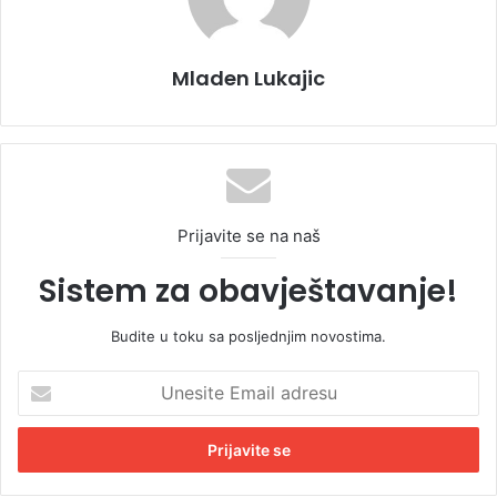
Mladen Lukajic
Prijavite se na naš
Sistem za obavještavanje!
Budite u toku sa posljednjim novostima.
U
n
e
s
i