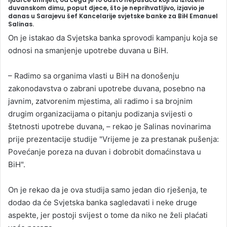
duvanskom dimu, poput djece, što je neprihvatljivo, izjavio je
a
danas u Sarajevu šef Kancelarije svjetske banke za BiH Emanuel
Salinas.
n
e
On je istakao da Svjetska banka sprovodi kampanju koja se
m
odnosi na smanjenje upotrebe duvana u BiH.
a
i
– Radimo sa organima vlasti u BiH na donošenju
l
zakonodavstva o zabrani upotrebe duvana, posebno na
javnim, zatvorenim mjestima, ali radimo i sa brojnim
drugim organizacijama o pitanju podizanja svijesti o
štetnosti upotrebe duvana, – rekao je Salinas novinarima
prije prezentacije studije "Vrijeme je za prestanak pušenja:
Povećanje poreza na duvan i dobrobit domaćinstava u
BiH".
On je rekao da je ova studija samo jedan dio rješenja, te
dodao da će Svjetska banka sagledavati i neke druge
aspekte, jer postoji svijest o tome da niko ne želi plaćati