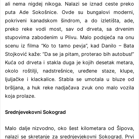
ali nema nigdej nikoga. Nalazi se iznad ceste preko
puta Ade Sokošnice. Ovde su bungalovi moderni,
pokriveni kanadskom šindrom, a do izletišta, ade,
preko reke vodi most, sav od drveta, sa drvenim
stupovima zabodenim u Plivu. Malo podsjeća na onu
scenu iz filma “Ko to tamo pevja”, kad Danilo – Bata
Stojković kaže: “Da se ja pitam, proterao bih autobus!”
Kuća od drveta i stakla duga je kojih desetak metara,
okolo roštilji, nadstrešnice, uređene staze, klupe,
ljuljačke i klackalice. Stabla se umotala u bluze od
bršljana, a huk reke nadjačava zvuk ono malo vozila
koja prolaze.
Srednjevekovni Sokograd
Malo dalje nizvodno, oko šest kilometara od Šipova,
nalazi se skretanje za srednjevjekovni Sokograd. Prvi