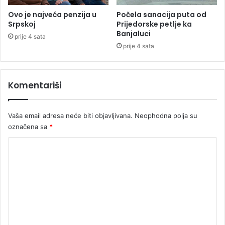
c
r
e
a
Ovo je najveća penzija u
Počela sanacija puta od
(
n
Srpskoj
Prijedorske petlje ka
F
Banjaluci
a
prije 4 sata
O
l
prije 4 sata
T
e
O
t
)
i
Komentariši
i
z
j
Vaša email adresa neće biti objavljivana.
Neophodna polja su
e
označena sa
*
l
o
K
v
o
n
i
m
k
e
a
u
n
v
t
r