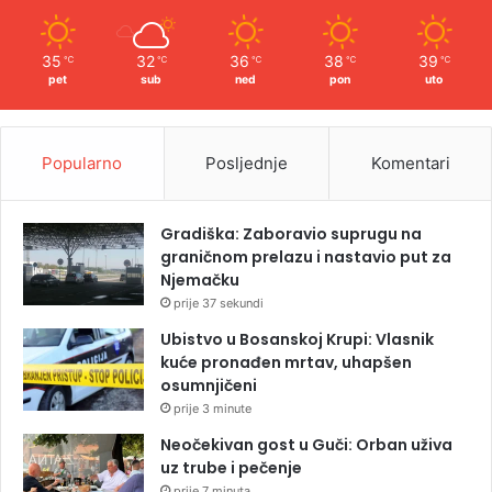
35
32
36
38
39
℃
℃
℃
℃
℃
pet
sub
ned
pon
uto
Popularno
Posljednje
Komentari
Gradiška: Zaboravio suprugu na
graničnom prelazu i nastavio put za
Njemačku
prije 37 sekundi
Ubistvo u Bosanskoj Krupi: Vlasnik
kuće pronađen mrtav, uhapšen
osumnjičeni
prije 3 minute
Neočekivan gost u Guči: Orban uživa
uz trube i pečenje
prije 7 minuta