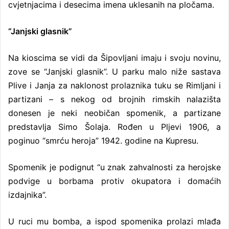
cvjetnjacima i desecima imena uklesanih na pločama.
“Janjski glasnik”
Na kioscima se vidi da Šipovljani imaju i svoju novinu,
zove se “Janjski glasnik”. U parku malo niže sastava
Plive i Janja za naklonost prolaznika tuku se Rimljani i
partizani – s nekog od brojnih rimskih nalazišta
donesen je neki neobičan spomenik, a partizane
predstavlja Simo Šolaja. Rođen u Pljevi 1906, a
poginuo “smrću heroja” 1942. godine na Kupresu.
Spomenik je podignut “u znak zahvalnosti za herojske
podvige u borbama protiv okupatora i domaćih
izdajnika”.
U ruci mu bomba, a ispod spomenika prolazi mlađa