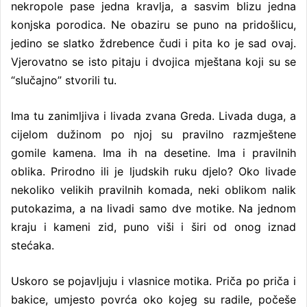
nekropole pase jedna kravlja, a sasvim blizu jedna
konjska porodica. Ne obaziru se puno na pridošlicu,
jedino se slatko ždrebence čudi i pita ko je sad ovaj.
Vjerovatno se isto pitaju i dvojica mještana koji su se
“slučajno” stvorili tu.
Ima tu zanimljiva i livada zvana Greda. Livada duga, a
cijelom dužinom po njoj su pravilno razmještene
gomile kamena. Ima ih na desetine. Ima i pravilnih
oblika. Prirodno ili je ljudskih ruku djelo? Oko livade
nekoliko velikih pravilnih komada, neki oblikom nalik
putokazima, a na livadi samo dve motike. Na jednom
kraju i kameni zid, puno viši i širi od onog iznad
stećaka.
Uskoro se pojavljuju i vlasnice motika. Priča po priča i
bakice, umjesto povrća oko kojeg su radile, počeše