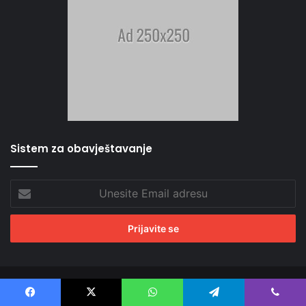
Sistem za obavještavanje
Unesite
Email
adresu
© Copyright 2026, All Rights Reserved |
Info Mreža by Dizajn