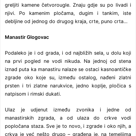
greljiti kamene četvorougle. Znaju gdje su po livadi i
njivi. Po kamenim pločama, dugim i tankim, iste
debljine od jednog do drugog kraja, crte, puno crta…
Manastir Glogovac
Podaleko je i od grada, i od najbližih sela, u dolu koji
na prvi pogled ne vodi nikuda. Na jednoj od stena
iznad puta ka manastiru nalaze se ostaci kasnoantičke
zgrade oko koje su, između ostalog, nađeni zlatni
prsten i tri zlatne narukvice, jedno koplje, pločica s
natpisom i rimski dukati.
Ulaz je udjenut između zvonika i jedne od
manastirskih zgrada, a od ulaza do crkve vodi
popločana staza. Sve je to novo, i zgrade i oko njih, a
crkva je već nešto drugo – građena je, na temeljima