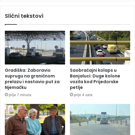
t
M
a
O
Slični tekstovi
k
D
s
A
i
N
s
A
t
S
a
Č
z
U
a
L
k
I
Gradiška: Zaboravio
Saobraćajni kolaps u
u
:
suprugu na graničnom
Banjaluci: Duge kolone
ć
N
prelazu i nastavio put za
vozila kod Prijedorske
n
e
Njemačku
petlje
e
z
prije 7 minuta
prije 4 sata
l
d
j
r
u
a
b
v
i
a
m
h