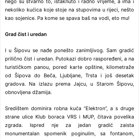
nego su stvarno to, istaknuto i radno vrijeme, a ima i
nekoliko kućica koje stoje na stupovima u rijeci, nešto
kao sojenice. Pa kome se spava baš na vodi, eto mu!
Grad čist i uredan
I u Šipovu se nađe ponešto zanimljivog. Sam gradić
prilično čist i uredan. Putokazi dobro raspoređeni, a na
turističkom panou, pored karte opštine, kilometraže
od Šipova do Beča, Ljubljane, Trsta i još desetak
gradova. Na izlazu prema Jajcu, u Starom Šipovu,
obnovljena džamija.
Središtem dominira robna kuća “Elektron”, a s druge
strane ulice Klub boraca VRS i MUP, čitava povelika
zgrada. Ispred nje za jedan gradić zaista
monumentalan spomenik poginulim, sa fontanom,