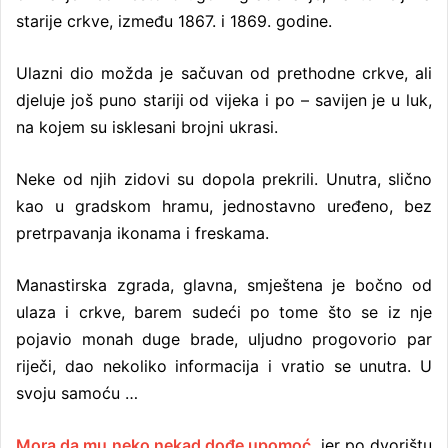
starije crkve, između 1867. i 1869. godine.
Ulazni dio možda je sačuvan od prethodne crkve, ali
djeluje još puno stariji od vijeka i po – savijen je u luk,
na kojem su isklesani brojni ukrasi.
Neke od njih zidovi su dopola prekrili. Unutra, slično
kao u gradskom hramu, jednostavno uređeno, bez
pretrpavanja ikonama i freskama.
Manastirska zgrada, glavna, smještena je bočno od
ulaza i crkve, barem sudeći po tome što se iz nje
pojavio monah duge brade, uljudno progovorio par
riječi, dao nekoliko informacija i vratio se unutra. U
svoju samoću …
Mora da mu neko nekad dođe upomoć
, jer po dvorištu