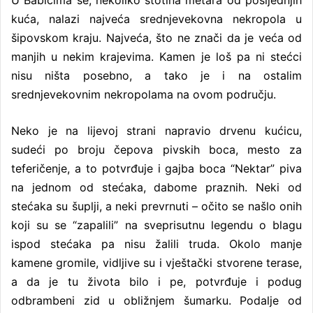
kuća, nalazi najveća srednjevekovna nekropola u
šipovskom kraju. Najveća, što ne znači da je veća od
manjih u nekim krajevima. Kamen je loš pa ni stećci
nisu ništa posebno, a tako je i na ostalim
srednjevekovnim nekropolama na ovom području.
Neko je na lijevoj strani napravio drvenu kućicu,
sudeći po broju čepova pivskih boca, mesto za
teferičenje, a to potvrđuje i gajba boca “Nektar” piva
na jednom od stećaka, dabome praznih. Neki od
stećaka su šuplji, a neki prevrnuti – očito se našlo onih
koji su se “zapalili” na sveprisutnu legendu o blagu
ispod stećaka pa nisu žalili truda. Okolo manje
kamene gromile, vidljive su i vještački stvorene terase,
a da je tu života bilo i pe, potvrđuje i podug
odbrambeni zid u obližnjem šumarku. Podalje od