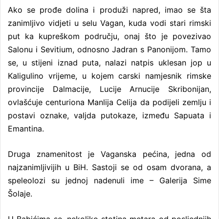
Ako se prođe dolina i produži napred, imao se šta
zanimljivo vidjeti u selu Vagan, kuda vodi stari rimski
put ka kupreškom području, onaj što je povezivao
Salonu i Sevitium, odnosno Jadran s Panonijom. Tamo
se, u stijeni iznad puta, nalazi natpis uklesan jop u
Kaligulino vrijeme, u kojem carski namjesnik rimske
provincije Dalmacije, Lucije Arnucije Skribonijan,
ovlašćuje centuriona Manlija Celija da podijeli zemlju i
postavi oznake, valjda putokaze, između Sapuata i
Emantina.
Druga znamenitost je Vaganska pećina, jedna od
najzanimljivijih u BiH. Sastoji se od osam dvorana, a
speleolozi su jednoj nadenuli ime – Galerija Sime
Šolaje.
U Babićima se, nekoliko stotina metara od posljednjih