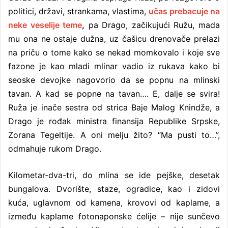
politici, državi, strankama, vlastima,
učas prebacuje na
neke veselije teme
,
pa Drago, začikujući Ružu, mada
mu ona ne ostaje dužna, uz čašicu drenovače prelazi
na priču o tome kako se nekad momkovalo i koje sve
fazone je kao mladi mlinar vadio iz rukava kako bi
seoske devojke nagovorio da se popnu na mlinski
tavan. A kad se popne na tavan…. E, dalje se svira!
Ruža je inače sestra od strica Baje Malog Knindže, a
Drago je rođak ministra finansija Republike Srpske,
Zorana Tegeltije. A oni melju žito? “Ma pusti to…”,
odmahuje rukom Drago.
Kilometar-dva-tri, do mlina se ide pejške, desetak
bungalova. Dvorište, staze, ogradice, kao i zidovi
kuća, uglavnom od kamena, krovovi od kaplame, a
između kaplame fotonaponske ćelije – nije sunčevo