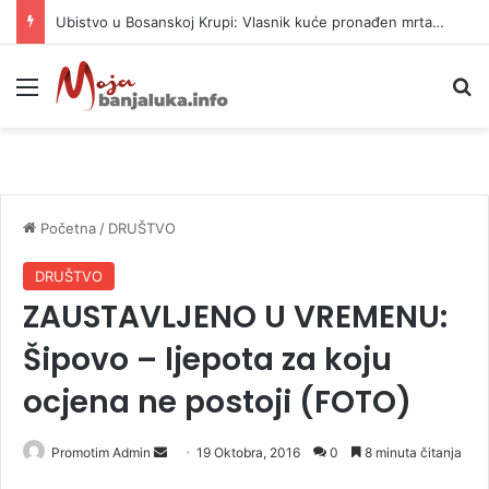
Neočekivan gost u Guči: Orban uživa uz trube i pečenje
Meni
P
Početna
/
DRUŠTVO
DRUŠTVO
ZAUSTAVLJENO U VREMENU:
Šipovo – ljepota za koju
ocjena ne postoji (FOTO)
Promotim Admin
S
19 Oktobra, 2016
0
8 minuta čitanja
e