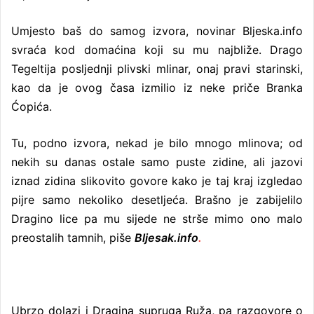
Umjesto baš do samog izvora, novinar Bljeska.info
svraća kod domaćina koji su mu najbliže. Drago
Tegeltija posljednji plivski mlinar, onaj pravi starinski,
kao da je ovog časa izmilio iz neke priče Branka
Ćopića.
Tu, podno izvora, nekad je bilo mnogo mlinova; od
nekih su danas ostale samo puste zidine, ali jazovi
iznad zidina slikovito govore kako je taj kraj izgledao
pijre samo nekoliko desetljeća. Brašno je zabijelilo
Dragino lice pa mu sijede ne strše mimo ono malo
preostalih tamnih, piše
Bljesak.info
.
Ubrzo dolazi i Dragina supruga Ruža, pa razgovore o