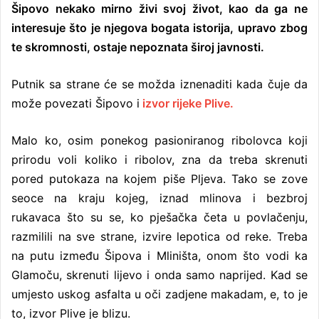
Šipovo nekako mirno živi svoj život, kao da ga ne
n
interesuje što je njegova bogata istorija, upravo zbog
d
a
te skromnosti, ostaje nepoznata široj javnosti.
n
e
Putnik sa strane će se možda iznenaditi kada čuje da
m
može povezati Šipovo i
izvor rijeke Plive.
a
i
Malo ko, osim ponekog pasioniranog ribolovca koji
l
prirodu voli koliko i ribolov, zna da treba skrenuti
pored putokaza na kojem piše Pljeva. Tako se zove
seoce na kraju kojeg, iznad mlinova i bezbroj
rukavaca što su se, ko pješačka četa u povlačenju,
razmilili na sve strane, izvire lepotica od reke. Treba
na putu između Šipova i Mliništa, onom što vodi ka
Glamoču, skrenuti lijevo i onda samo naprijed. Kad se
umjesto uskog asfalta u oči zadjene makadam, e, to je
to, izvor Plive je blizu.