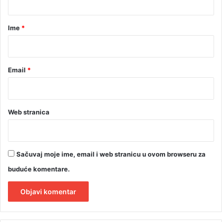
t
a
i
r
Ime
*
ć
*
u
Email
*
Web stranica
Sačuvaj moje ime, email i web stranicu u ovom browseru za
buduće komentare.
A