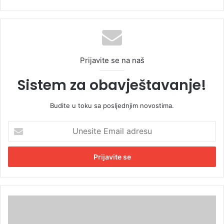
Prijavite se na naš
Sistem za obavještavanje!
Budite u toku sa posljednjim novostima.
U
n
e
s
i
t
e
E
B
m
a
a
n