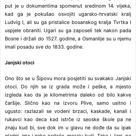
put je u dokumentima spomenut sredinom 14. vijeka,
kad ga je pokušao osvojiti ugarsko-hrvatski kralj
Ludvig I, ali su ga pristalice bosanskog kralja Tvrtka I
uspjele obraniti. Ugari su ga zaposeli tek nakon pada
Bosne i držali do 1527. godine, a Osmanlije su u njemu
imali posadu sve do 1833. godine.
Janjski otoci
Ono što se u Šipovu mora posjetiti su svakako Janjski
otoci. Do njih se iz grada može i peške, a mjesto
izgleda kao da je kilometrima daleko od bilo kakve
čaršije. Slično kao na izvoru Plive, samo usitno i
ugusto: razlazali se vodeni brzaci, kaskade, kanali i
rukavci kao deca kad istrče iz seoske škole pa ne
znaju kud bi, sve dok im u glavu ne dođe da su ipak
gladni, ima i neke zadaće, moraju kući. Tako i Janj, pa