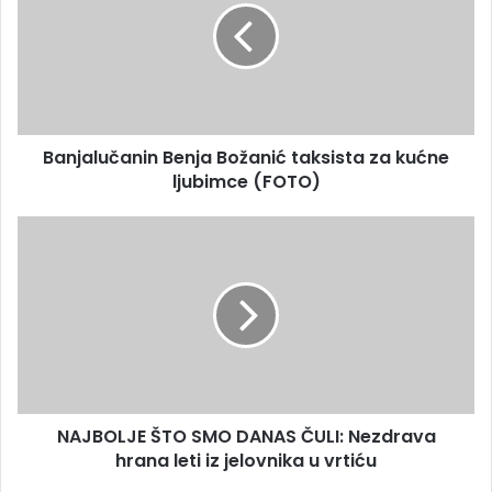
i
j
l
a
a
l
d
u
r
č
e
a
s
Banjalučanin Benja Božanić taksista za kućne
n
u
ljubimce (FOTO)
i
n
B
N
e
A
n
J
j
B
a
O
B
L
o
J
ž
E
a
Š
n
NAJBOLJE ŠTO SMO DANAS ČULI: Nezdrava
T
i
hrana leti iz jelovnika u vrtiću
O
ć
S