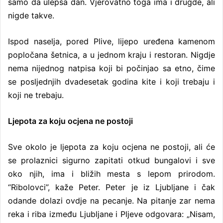
samo da ulepša dan. Vjerovatno toga ima i drugde, ali
nigde takve.
Ispod naselja, pored Plive, lijepo uređena kamenom
popločana šetnica, a u jednom kraju i restoran. Nigdje
nema nijednog natpisa koji bi počinjao sa etno, čime
se posljednjih dvadesetak godina kite i koji trebaju i
koji ne trebaju.
Ljepota za koju ocjena ne postoji
Sve okolo je ljepota za koju ocjena ne postoji, ali će
se prolaznici sigurno zapitati otkud bungalovi i sve
oko njih, ima i bližih mesta s lepom prirodom.
“Ribolovci”, kaže Peter. Peter je iz Ljubljane i čak
odande dolazi ovdje na pecanje. Na pitanje zar nema
reka i riba između Ljubljane i Pljeve odgovara: „Nisam,