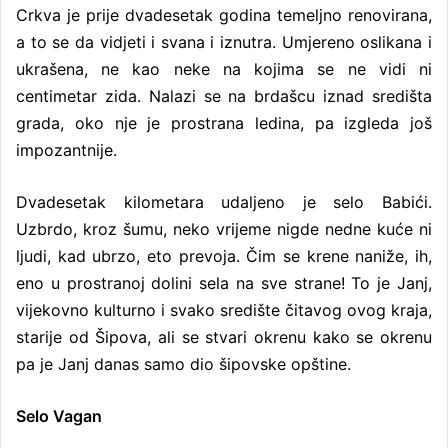
Crkva je prije dvadesetak godina temeljno renovirana,
a to se da vidjeti i svana i iznutra. Umjereno oslikana i
ukrašena, ne kao neke na kojima se ne vidi ni
centimetar zida. Nalazi se na brdašcu iznad središta
grada, oko nje je prostrana ledina, pa izgleda još
impozantnije.
Dvadesetak kilometara udaljeno je selo Babići.
Uzbrdo, kroz šumu, neko vrijeme nigde nedne kuće ni
ljudi, kad ubrzo, eto prevoja. Čim se krene naniže, ih,
eno u prostranoj dolini sela na sve strane! To je Janj,
vijekovno kulturno i svako središte čitavog ovog kraja,
starije od Šipova, ali se stvari okrenu kako se okrenu
pa je Janj danas samo dio šipovske opštine.
Selo Vagan