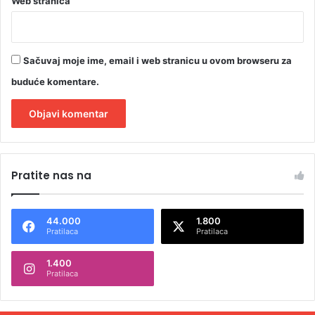
i
Web stranica
z
n
e
c
Sačuvaj moje ime, email i web stranicu u ovom browseru za
e
buduće komentare.
n
t
r
e
A
l
Pratite nas na
t
e
44.000
1.800
r
Pratilaca
Pratilaca
n
1.400
a
Pratilaca
t
i