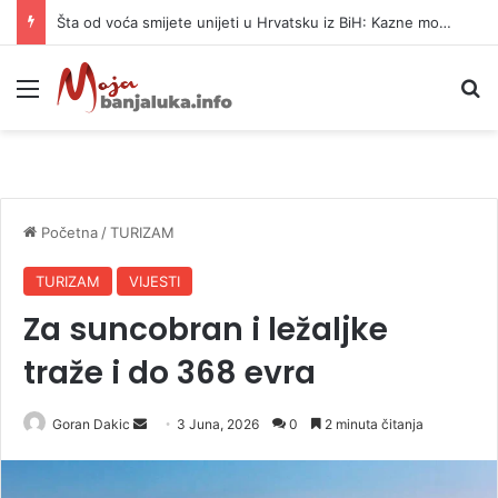
Šta od voća smijete unijeti u Hrvatsku iz BiH: Kazne mogu dostići 13.260 evra
Meni
P
Početna
/
TURIZAM
TURIZAM
VIJESTI
Za suncobran i ležaljke
traže i do 368 evra
Goran Dakic
S
3 Juna, 2026
0
2 minuta čitanja
e
n