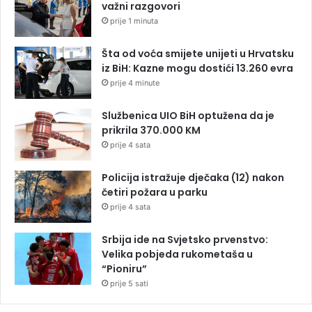
važni razgovori
prije 1 minuta
Šta od voća smijete unijeti u Hrvatsku
iz BiH: Kazne mogu dostići 13.260 evra
prije 4 minute
Službenica UIO BiH optužena da je
prikrila 370.000 KM
prije 4 sata
Policija istražuje dječaka (12) nakon
četiri požara u parku
prije 4 sata
Srbija ide na Svjetsko prvenstvo:
Velika pobjeda rukometaša u
“Pioniru”
prije 5 sati