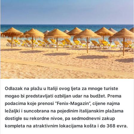
d
a
n
e
m
a
i
l
​Odlazak na plažu u Italiji ovog ljeta za mnoge turiste
mogao bi predstavljati ozbiljan udar na budžet. Prema
podacima koje prenosi “Fenix-Magazin”, cijene najma
ležaljki i suncobrana na pojedinim italijanskim plažama
dostigle su rekordne nivoe, pa sedmodnevni zakup
kompleta na atraktivnim lokacijama košta i do 368 evra.