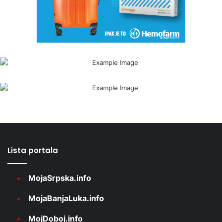
Lista portala
MojaSrpska.info
MojaBanjaLuka.info
MojDoboj.info