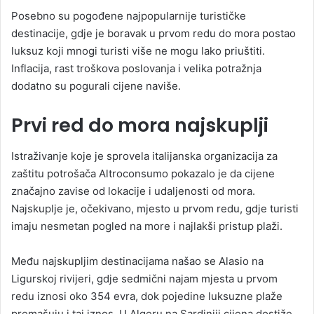
Posebno su pogođene najpopularnije turističke
destinacije, gdje je boravak u prvom redu do mora postao
luksuz koji mnogi turisti više ne mogu lako priuštiti.
Inflacija, rast troškova poslovanja i velika potražnja
dodatno su pogurali cijene naviše.
Prvi red do mora najskuplji
Istraživanje koje je sprovela italijanska organizacija za
zaštitu potrošača Altroconsumo pokazalo je da cijene
značajno zavise od lokacije i udaljenosti od mora.
Najskuplje je, očekivano, mjesto u prvom redu, gdje turisti
imaju nesmetan pogled na more i najlakši pristup plaži.
Među najskupljim destinacijama našao se Alasio na
Ligurskoj rivijeri, gdje sedmični najam mjesta u prvom
redu iznosi oko 354 evra, dok pojedine luksuzne plaže
premašuju i taj iznos. U Algeru na Sardiniji cijena dostiže