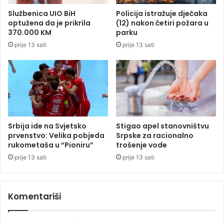
m
z
Službenica UIO BiH
Policija istražuje dječaka
c
u
optužena da je prikrila
(12) nakon četiri požara u
u
p
370.000 KM
parku
:
r
prije 13 sati
prije 13 sati
"
e
N
d
a
s
j
t
g
a
o
v
r
n
e
i
Srbija ide na Svjetsko
Stigao apel stanovništvu
l
k
prvenstvo: Velika pobjeda
Srpske za racionalno
j
u
rukometaša u “Pioniru”
trošenje vode
u
p
prije 13 sati
prije 13 sati
d
a
s
c
k
i
Komentariši
o
j
b
e
i
n