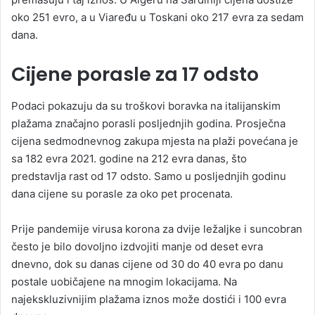
oko 251 evro, a u Viaređu u Toskani oko 217 evra za sedam
dana.
Cijene porasle za 17 odsto
Podaci pokazuju da su troškovi boravka na italijanskim
plažama značajno porasli posljednjih godina. Prosječna
cijena sedmodnevnog zakupa mjesta na plaži povećana je
sa 182 evra 2021. godine na 212 evra danas, što
predstavlja rast od 17 odsto. Samo u posljednjih godinu
dana cijene su porasle za oko pet procenata.
Prije pandemije virusa korona za dvije ležaljke i suncobran
često je bilo dovoljno izdvojiti manje od deset evra
dnevno, dok su danas cijene od 30 do 40 evra po danu
postale uobičajene na mnogim lokacijama. Na
najekskluzivnijim plažama iznos može dostići i 100 evra