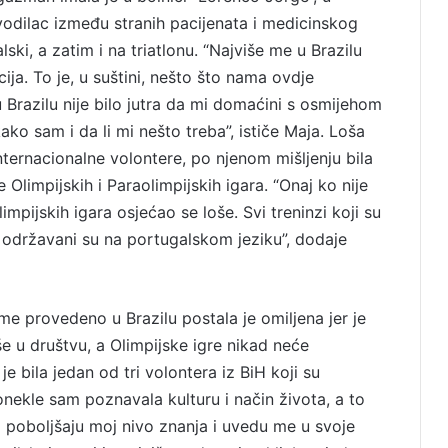
evodilac između stranih pacijenata i medicinskog
ki, a zatim i na triatlonu. “Najviše me u Brazilu
ija. To je, u suštini, nešto što nama ovdje
Brazilu nije bilo jutra da mi domaćini s osmijehom
kako sam i da li mi nešto treba”, ističe Maja. Loša
nternacionalne volontere, po njenom mišljenju bila
Olimpijskih i Paraolimpijskih igara. “Onaj ko nije
impijskih igara osjećao se loše. Svi treninzi koji su
e održavani su na portugalskom jeziku”, dodaje
eme provedeno u Brazilu postala je omiljena jer je
še u društvu, a Olimpijske igre nikad neće
 bila jedan od tri volontera iz BiH koji su
ekle sam poznavala kulturu i način života, a to
a poboljšaju moj nivo znanja i uvedu me u svoje