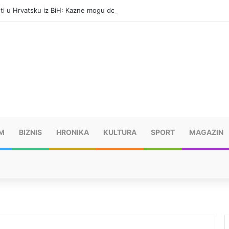
eti u Hrvatsku iz BiH: Kazne mogu dostići 13.260 evra
M
BIZNIS
HRONIKA
KULTURA
SPORT
MAGAZIN