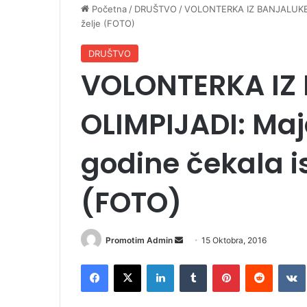
Početna
/
DRUŠTVO
/
VOLONTERKA IZ BANJALUKE NA
želje (FOTO)
DRUŠTVO
VOLONTERKA IZ
OLIMPIJADI: Maja
godine čekala i
(FOTO)
Promotim Admin
S
15 Oktobra, 2016
e
Facebook
X
LinkedIn
Tumblr
Pinterest
Reddit
VK
n
d
a