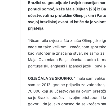
Brazilci su gostoljubiv i uvijek nasmijan n
n
ponudi pomoć, kaže Maja Diljkan (26) iz Banj
e
učestvovali na proteklim Olimpijskim i Parao
m
svojoj brazilskoj avanturi ističe da je vol
a
prijatelja.
i
l
“Nisam bila svjesna šta znače Olimpijske ig
nađe na tako velikom i značajnom sportsk
kao volonter je značajna stvar, ne samo za m
Maja. Ova mlada Banjalučanka studira farmac
portugalski, engleski i španski jezik i bavi 
OSJEĆALA SE SIGURNO
: “Imala sam velik
sam se 2012. godine prijavila za volontiranj
70.000 koji su učestvovali na ovom presti
su je Brazilci oduševili svojim pristupom i 
govorili da je jako opasno da se krećem s