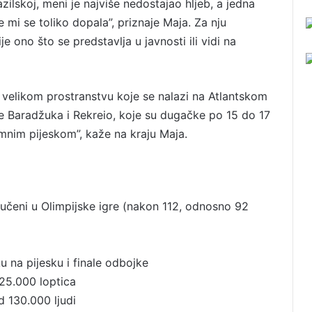
zilskoj, meni je najviše nedostajao hljeb, a jedna
e mi se toliko dopala”, priznaje Maja. Za nju
ono što se predstavlja u javnosti ili vidi na
i o velikom prostranstvu koje se nalazi na Atlantskom
e Baradžuka i Rekreio, koje su dugačke po 15 do 17
omnim pijeskom”, kaže na kraju Maja.
ključeni u Olimpijske igre (nakon 112, odnosno 92
u na pijesku i finale odbojke
25.000 loptica
d 130.000 ljudi