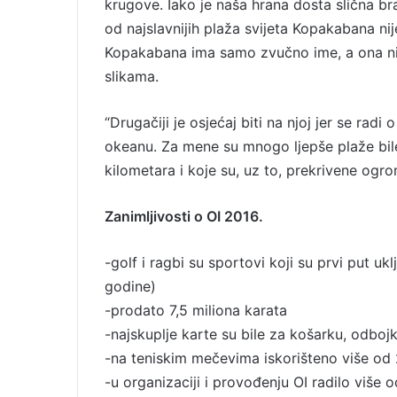
krugove. Iako je naša hrana dosta slična bra
od najslavnijih plaža svijeta Kopakabana nij
Kopakabana ima samo zvučno ime, a ona nije 
slikama.
“Drugačiji je osjećaj biti na njoj jer se rad
okeanu. Za mene su mnogo ljepše plaže bil
kilometara i koje su, uz to, prekrivene ogr
Zanimljivosti o OI 2016.
-golf i ragbi su sportovi koji su prvi put u
godine)
-prodato 7,5 miliona karata
-najskuplje karte su bile za košarku, odbojk
-na teniskim mečevima iskorišteno više od 
-u organizaciji i provođenju OI radilo više o