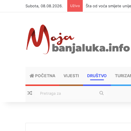
Subota, 08.08.2026.
Uživo
Šta od voća smijete unij
POČETNA
VIJESTI
DRUŠTVO
TURIZA
Nasumični tekstovi
Pretraga
za