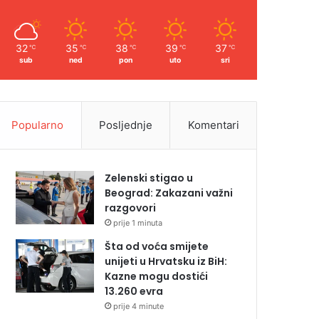
32
35
38
39
37
℃
℃
℃
℃
℃
sub
ned
pon
uto
sri
Popularno
Posljednje
Komentari
Zelenski stigao u
Beograd: Zakazani važni
razgovori
prije 1 minuta
Šta od voća smijete
unijeti u Hrvatsku iz BiH:
Kazne mogu dostići
13.260 evra
prije 4 minute