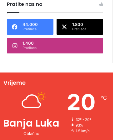
Pratite nas na
44.000
1.800
Pratilaca
Pratilaca
1.400
Pratilaca
Vrijeme
20
℃
Banja Luka
32º - 20º
93%
1.5 km/h
Oblačno