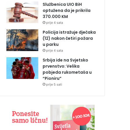
Službenica UIO BiH
optužena da je prikrila
370.000 KM
prije 4 sata
Policija istražuje dječaka
(12) nakon četiri požara
u parku
prije 4 sata
Srbija ide na Svjetsko
prvenstvo: Velika
pobjeda rukometaša u
“Pioniru”
prije 5 sati