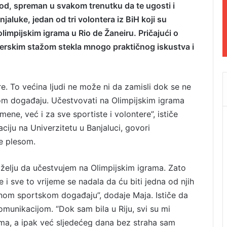
arod, spreman u svakom trenutku da te ugosti i
aluke, jedan od tri volontera iz BiH koji su
limpijskim igrama u Rio de Žaneiru. Pričajući o
onterskim stažom stekla mnogo praktičnog iskustva i
re. To većina ljudi ne može ni da zamisli dok se ne
om događaju. Učestvovati na Olimpijskim igrama
ene, već i za sve sportiste i volontere”, ističe
iju na Univerzitetu u Banjaluci, govori
se plesom.
u želju da učestvujem na Olimpijskim igrama. Zato
e i sve to vrijeme se nadala da ću biti jedna od njih
žnom sportskom događaju”, dodaje Maja. Ističe da
komunikacijom. “Dok sam bila u Riju, svi su mi
ama, a ipak već sljedećeg dana bez straha sam