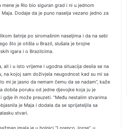
a mene je Rio bio siguran grad i ni u jednom
ča Maja. Dodaje da je puno naselja vezano jedno za
prilikom šetnje po siromašnim naseljima i da na sebi
go što je otišla u Brazil, slušala je brojne
skih igara i o Brazilcima.
 ali i u isto vrijeme i ugodna situacija desila se na
ilu, na kojoj sam doživjela neugodnost kad su mi sa
bilo mi je jasno da nemam čemu da se nadam”, kaže
a dobila poruku od jedne djevojke koja ju je
o i gdje ih može preuzeti. “Među nestalim stvarima
jasnila je Maja i dodala da se sprijateljila sa
alasku stvari.
ngažman imala je u bolnici “Lorenco Jorge”, u