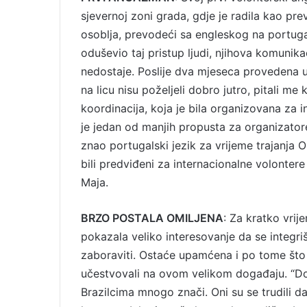
sjevernoj zoni grada, gdje je radila kao pr
osoblja, prevodeći sa engleskog na portugals
oduševio taj pristup ljudi, njihova komunikac
nedostaje. Poslije dva mjeseca provedena u 
na licu nisu poželjeli dobro jutro, pitali me 
koordinacija, koja je bila organizovana za i
je jedan od manjih propusta za organizatore 
znao portugalski jezik za vrijeme trajanja Ol
bili predviđeni za internacionalne volonter
Maja.
BRZO POSTALA OMILJENA
: Za kratko vrij
pokazala veliko interesovanje da se integri
zaboraviti. Ostaće upamćena i po tome što je
učestvovali na ovom velikom događaju. “Don
Brazilcima mnogo znači. Oni su se trudili d