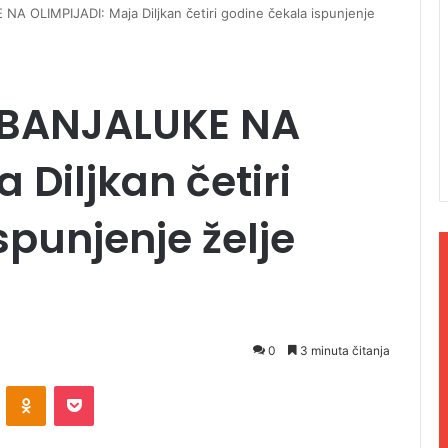
 OLIMPIJADI: Maja Diljkan četiri godine čekala ispunjenje
 BANJALUKE NA
 Diljkan četiri
spunjenje želje
0
3 minuta čitanja
ontakte
Odnoklassniki
Pocket