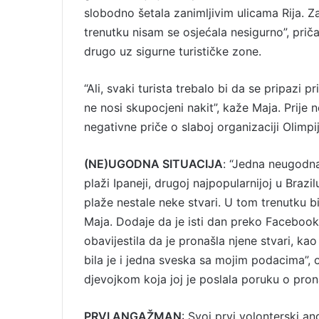
slobodno šetala zanimljivim ulicama Rija. Z
trenutku nisam se osjećala nesigurno”, pri
drugo uz sigurne turističke zone.
“Ali, svaki turista trebalo bi da se pripazi 
ne nosi skupocjeni nakit”, kaže Maja. Prije ne
negativne priče o slaboj organizaciji Olimpij
(NE)UGODNA SITUACIJA
: “Jedna neugodna,
plaži Ipaneji, drugoj najpopularnijoj u Braz
plaže nestale neke stvari. U tom trenutku 
Maja. Dodaje da je isti dan preko Facebook
obavijestila da je pronašla njene stvari, ka
bila je i jedna sveska sa mojim podacima”, ob
djevojkom koja joj je poslala poruku o pron
PRVI ANGAŽMAN
: Svoj prvi volonterski a