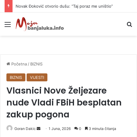
Novak Đoković otvorio dušu: “Taj poraz me uništio”
Meni
P
Početna
/
BIZNIS
BIZNIS
VIJESTI
Vlasnici Nove Željezare
nude Vladi FBiH besplatan
zakup pogona
Goran Dakic
S
1 Juna, 2026
0
3 minuta čitanja
e