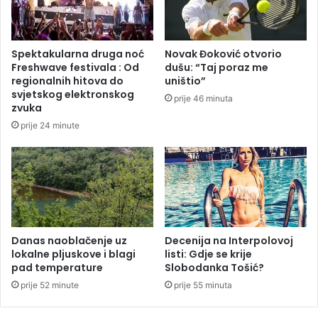
p
a
r
n
e
a
v
Spektakularna druga noć
Novak Đoković otvorio
?
a
Freshwave festivala : Od
dušu: “Taj poraz me
r
regionalnih hitova do
uništio”
i
svjetskog elektronskog
prije 46 minuta
p
zvuka
o
prije 24 minute
l
i
c
i
j
u
:
O
Danas naoblačenje uz
Decenija na Interpolovoj
lokalne pljuskove i blagi
listi: Gdje se krije
s
pad temperature
Slobodanka Tošić?
m
i
prije 52 minute
prije 55 minuta
s
l