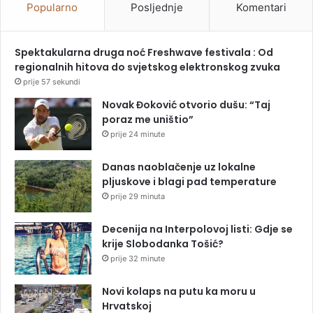
Popularno
Posljednje
Komentari
Spektakularna druga noć Freshwave festivala : Od
regionalnih hitova do svjetskog elektronskog zvuka
prije 57 sekundi
Novak Đoković otvorio dušu: “Taj
poraz me uništio”
prije 24 minute
Danas naoblačenje uz lokalne
pljuskove i blagi pad temperature
prije 29 minuta
Decenija na Interpolovoj listi: Gdje se
krije Slobodanka Tošić?
prije 32 minute
Novi kolaps na putu ka moru u
Hrvatskoj