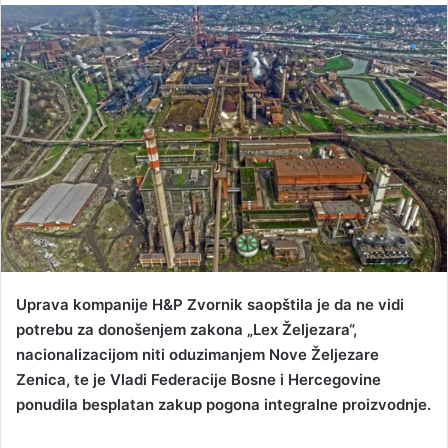
n
d
a
n
e
m
a
i
l
Uprava kompanije H&P Zvornik saopštila je da ne vidi
potrebu za donošenjem zakona „Lex Željezara“,
nacionalizacijom niti oduzimanjem Nove Željezare
Zenica, te je Vladi Federacije Bosne i Hercegovine
ponudila besplatan zakup pogona integralne proizvodnje.