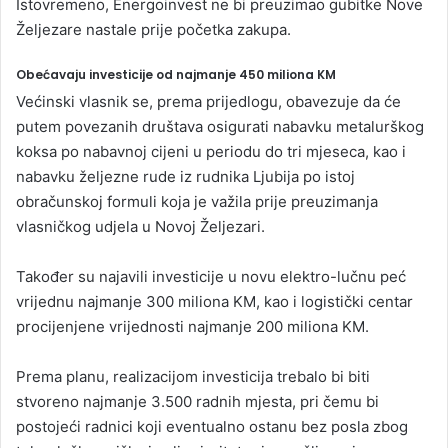
Istovremeno, Energoinvest ne bi preuzimao gubitke Nove
Željezare nastale prije početka zakupa.
Obećavaju investicije od najmanje 450 miliona KM
Većinski vlasnik se, prema prijedlogu, obavezuje da će
putem povezanih društava osigurati nabavku metalurškog
koksa po nabavnoj cijeni u periodu do tri mjeseca, kao i
nabavku željezne rude iz rudnika Ljubija po istoj
obračunskoj formuli koja je važila prije preuzimanja
vlasničkog udjela u Novoj Željezari.
Također su najavili investicije u novu elektro-lučnu peć
vrijednu najmanje 300 miliona KM, kao i logistički centar
procijenjene vrijednosti najmanje 200 miliona KM.
Prema planu, realizacijom investicija trebalo bi biti
stvoreno najmanje 3.500 radnih mjesta, pri čemu bi
postojeći radnici koji eventualno ostanu bez posla zbog