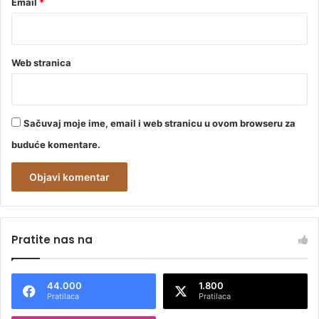
Email
*
e
k
a
z
Web stranica
n
i
Sačuvaj moje ime, email i web stranicu u ovom browseru za
buduće komentare.
A
l
Pratite nas na
t
e
44.000
1.800
r
Pratilaca
Pratilaca
n