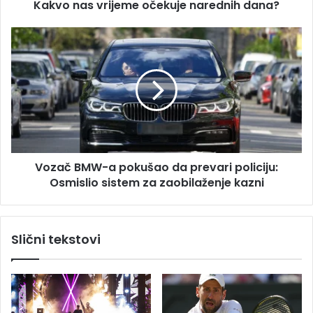
s
Kakvo nas vrijeme očekuje narednih dana?
r
u
i
j
V
e
o
m
z
e
a
o
č
č
B
e
M
k
W
u
-
Vozač BMW-a pokušao da prevari policiju:
j
a
e
Osmislio sistem za zaobilaženje kazni
p
n
o
a
k
r
u
Slični tekstovi
e
š
d
a
n
o
i
d
h
a
d