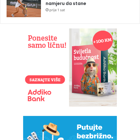
namjeru da stane
prije 1 sat