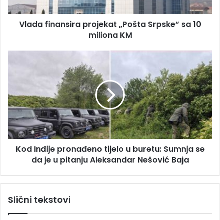
r
n
e
a
s
Vlada finansira projekat „Pošta Srpske“ sa 10
n
u
miliona KM
s
i
r
K
a
o
p
d
r
I
o
n
j
đ
e
i
k
j
a
e
t
Kod Inđije pronađeno tijelo u buretu: Sumnja se
p
„
da je u pitanju Aleksandar Nešović Baja
r
P
o
o
n
š
a
Slični tekstovi
t
đ
a
e
S