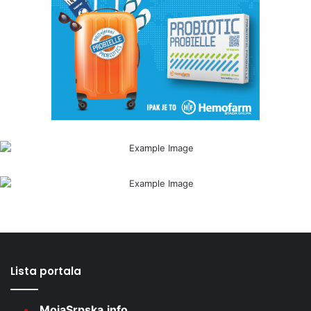
Lista portala
MojaSrpska.info