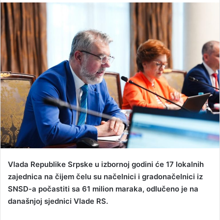
n
d
a
n
e
m
a
i
l
Vlada Republike Srpske u izbornoj godini će 17 lokalnih
zajednica na čijem čelu su načelnici i gradonačelnici iz
SNSD-a počastiti sa 61 milion maraka, odlučeno je na
današnjoj sjednici Vlade RS.