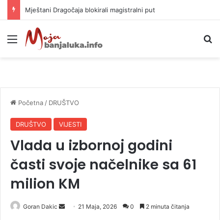
Helikopter ponovo gasi vatru u selima kod Trebinja
Meni
P
Početna
/
DRUŠTVO
DRUŠTVO
VIJESTI
Vlada u izbornoj godini
časti svoje načelnike sa 61
milion KM
Goran Dakic
S
21 Maja, 2026
0
2 minuta čitanja
e