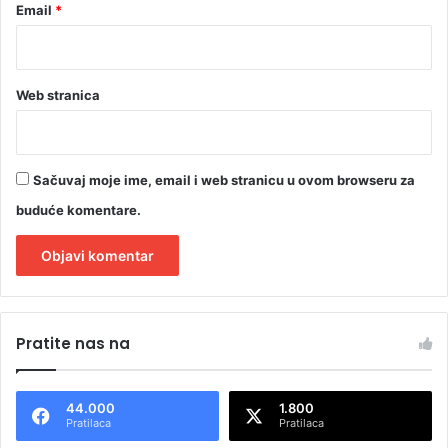
d
Email
*
a
r
N
e
Web stranica
š
o
v
i
Sačuvaj moje ime, email i web stranicu u ovom browseru za
ć
buduće komentare.
B
a
j
a
A
l
Pratite nas na
t
e
44.000
1.800
r
Pratilaca
Pratilaca
n