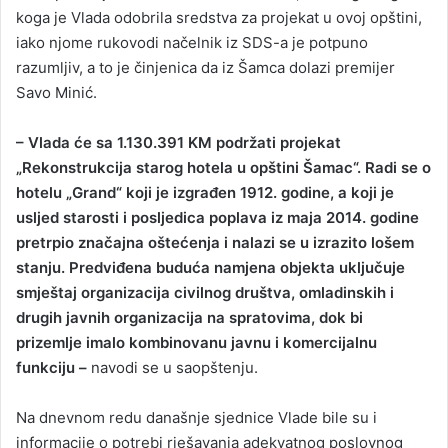
koga je Vlada odobrila sredstva za projekat u ovoj opštini,
iako njome rukovodi načelnik iz SDS-a je potpuno
razumljiv, a to je činjenica da iz Šamca dolazi premijer
Savo Minić.
– Vlada će sa 1.130.391 KM podržati projekat
„Rekonstrukcija starog hotela u opštini Šamac“. Radi se o
hotelu „Grand“ koji je izgrađen 1912. godine, a koji je
usljed starosti i posljedica poplava iz maja 2014. godine
pretrpio značajna oštećenja i nalazi se u izrazito lošem
stanju. Predviđena buduća namjena objekta uključuje
smještaj organizacija civilnog društva, omladinskih i
drugih javnih organizacija na spratovima, dok bi
prizemlje imalo kombinovanu javnu i komercijalnu
funkciju –
navodi se u saopštenju.
Na dnevnom redu današnje sjednice Vlade bile su i
informacije o potrebi rješavanja adekvatnog poslovnog