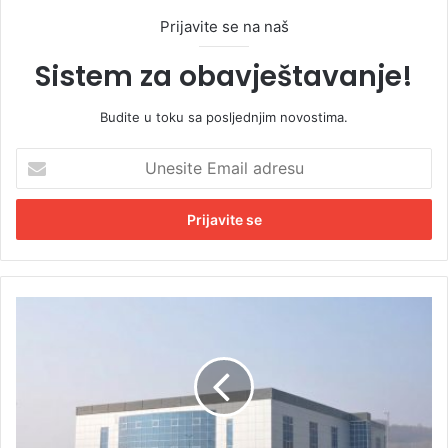
Prijavite se na naš
Sistem za obavještavanje!
Budite u toku sa posljednjim novostima.
U
n
e
s
i
t
e
E
V
m
l
a
a
i
d
l
a
a
f
d
i