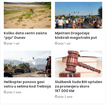
n
r
o
p
t
s
i
k
j
e
e
“
l
Koliko data centri zaista
Mještani Dragočaja
s
o
“piju” Dunav
blokirali magistralni put
a
u
prije 1 sat
prije 1 sat
1
b
0
u
m
r
i
e
l
t
i
u
o
:
n
S
Helikopter ponovo gasi
Službenik Suda BiH optužen
a
u
vatru u selima kod Trebinja
za pronevjeru skoro
K
m
197.000 KM
prije 2 sata
M
n
prije 2 sata
j
a