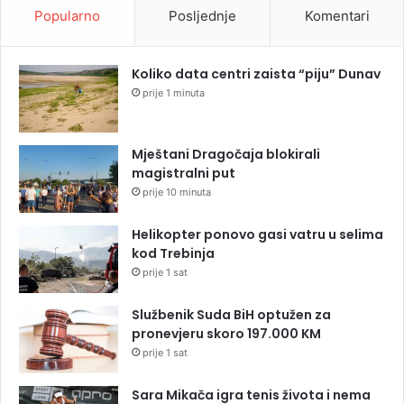
Popularno
Posljednje
Komentari
Koliko data centri zaista “piju” Dunav
prije 1 minuta
Mještani Dragočaja blokirali
magistralni put
prije 10 minuta
Helikopter ponovo gasi vatru u selima
kod Trebinja
prije 1 sat
Službenik Suda BiH optužen za
pronevjeru skoro 197.000 KM
prije 1 sat
Sara Mikača igra tenis života i nema