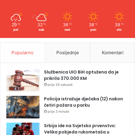
29
32
36
38
39
℃
℃
℃
℃
℃
pet
sub
ned
pon
uto
Popularno
Posljednje
Komentari
Službenica UIO BiH optužena da je
prikrila 370.000 KM
prije 29 sekundi
Policija istražuje dječaka (12) nakon
četiri požara u parku
prije 3 minute
Srbija ide na Svjetsko prvenstvo:
Velika pobjeda rukometaša u