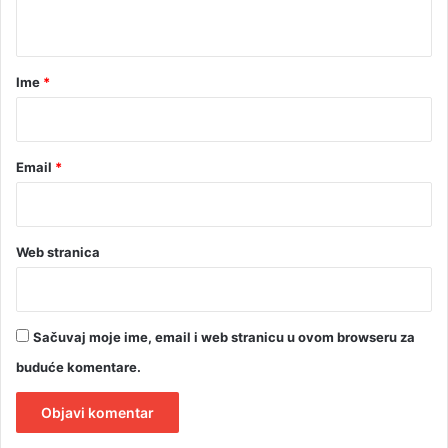
t
a
r
Ime
*
*
Email
*
Web stranica
Sačuvaj moje ime, email i web stranicu u ovom browseru za
buduće komentare.