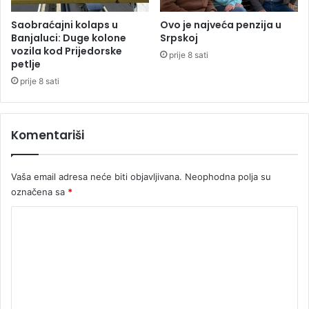
k
i
Saobraćajni kolaps u
Ovo je najveća penzija u
d
Banjaluci: Duge kolone
Srpskoj
vozila kod Prijedorske
u
prije 8 sati
petlje
u
š
prije 8 sati
t
r
a
Komentariši
j
k
Vaša email adresa neće biti objavljivana.
Neophodna polja su
označena sa
*
K
o
m
e
n