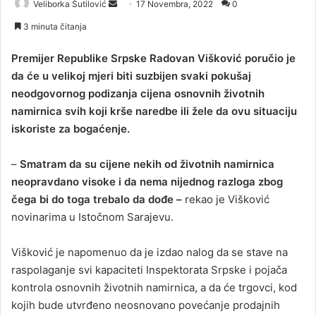
Veliborka Šutilović
S
17 Novembra, 2022
0
e
3 minuta čitanja
n
d
Premijer Republike Srpske Radovan Višković poručio je
a
da će u velikoj mjeri biti suzbijen svaki pokušaj
n
neodgovornog podizanja cijena osnovnih životnih
e
namirnica svih koji krše naredbe ili žele da ovu situaciju
m
iskoriste za bogaćenje.
a
i
–
Smatram da su cijene nekih od životnih namirnica
l
neopravdano visoke i da nema nijednog razloga zbog
čega bi do toga trebalo da dođe –
rekao je Višković
novinarima u Istočnom Sarajevu.
Višković je napomenuo da je izdao nalog da se stave na
raspolaganje svi kapaciteti Inspektorata Srpske i pojača
kontrola osnovnih životnih namirnica, a da će trgovci, kod
kojih bude utvrđeno neosnovano povećanje prodajnih