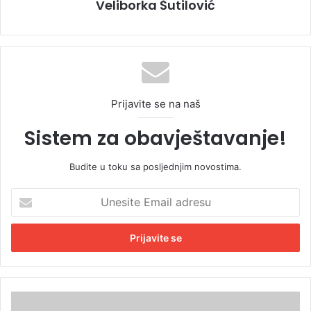
Veliborka Šutilović
Prijavite se na naš
Sistem za obavještavanje!
Budite u toku sa posljednjim novostima.
U
n
e
s
i
t
e
E
S