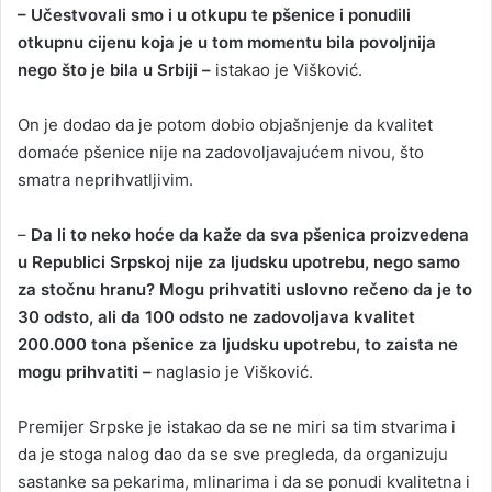
– Učestvovali smo i u otkupu te pšenice i ponudili
otkupnu cijenu koja je u tom momentu bila povoljnija
nego što je bila u Srbiji –
istakao je Višković.
On je dodao da je potom dobio objašnjenje da kvalitet
domaće pšenice nije na zadovoljavajućem nivou, što
smatra neprihvatljivim.
–
Da li to neko hoće da kaže da sva pšenica proizvedena
u Republici Srpskoj nije za ljudsku upotrebu, nego samo
za stočnu hranu? Mogu prihvatiti uslovno rečeno da je to
30 odsto, ali da 100 odsto ne zadovoljava kvalitet
200.000 tona pšenice za ljudsku upotrebu, to zaista ne
mogu prihvatiti –
naglasio je Višković.
Premijer Srpske je istakao da se ne miri sa tim stvarima i
da je stoga nalog dao da se sve pregleda, da organizuju
sastanke sa pekarima, mlinarima i da se ponudi kvalitetna i