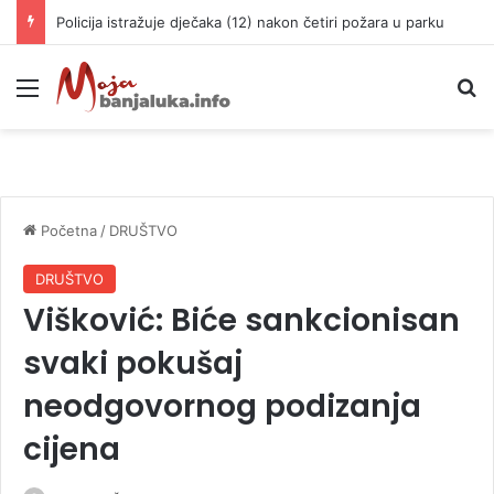
Srbija ide na Svjetsko prvenstvo: Velika pobjeda rukometaša u “Pioniru”
Meni
P
Početna
/
DRUŠTVO
DRUŠTVO
Višković: Biće sankcionisan
svaki pokušaj
neodgovornog podizanja
cijena