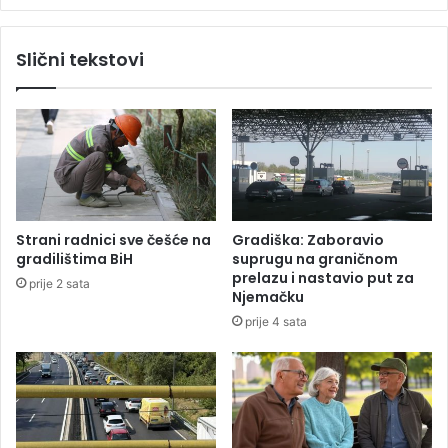
n
k
g
a
Slični tekstovi
a
i
“
r
z
a
a
d
„
n
M
i
r
c
v
i
i
R
Strani radnici sve češće na
Gradiška: Zaboravio
c
i
gradilištima BiH
suprugu na graničnom
e
T
prelazu i nastavio put za
prije 2 sata
“
E
Njemačku
U
prije 4 sata
g
l
j
e
v
i