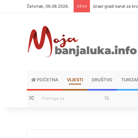
Četvrtak, 06.08.2026.
Uživo
Izrael gradi kanal za kr
POČETNA
VIJESTI
DRUŠTVO
TURIZA
Nasumični tekstovi
Pretraga
za