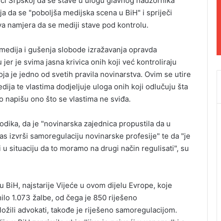
ici Srpskoj da se stave u ulogu glavnog nadzornika
 da se "poboljša medijska scena u BiH" i spriječi
jiva namjera da se mediji stave pod kontrolu.
medija i gušenja slobode izražavanja opravda
r je svima jasna krivica onih koji već kontroliraju
ja je jedno od svetih pravila novinarstva. Ovim se utire
dija te vlastima dodjeljuje uloga onih koji odlučuju šta
ko napišu ono što se vlastima ne sviđa.
odika, da je "novinarska zajednica propustila da u
s izvrši samoregulaciju novinarske profesije" te da "je
 u situaciju da to moramo na drugi način regulisati", su
 u BiH, najstarije Vijeće u ovom dijelu Evrope, koje
ilo 1.073 žalbe, od čega je 850 riješeno
ložili advokati, takođe je riješeno samoregulacijom.