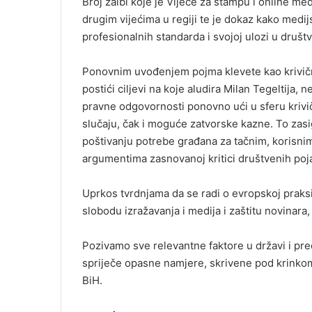
Broj žalbi koje je Vijeće za štampu i online med
drugim vijećima u regiji te je dokaz kako medij
profesionalnih standarda i svojoj ulozi u društv
Ponovnim uvođenjem pojma klevete kao krivičn
postići ciljevi na koje aludira Milan Tegeltija,
pravne odgovornosti ponovno ući u sferu kriv
slučaju, čak i moguće zatvorske kazne. To zasi
poštivanju potrebe građana za tačnim, korisni
argumentima zasnovanoj kritici društvenih poj
Uprkos tvrdnjama da se radi o evropskoj praksi
slobodu izražavanja i medija i zaštitu novinara
Pozivamo sve relevantne faktore u državi i pr
spriječe opasne namjere, skrivene pod krinkom 
BiH.