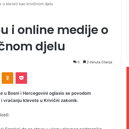
e o kleveti kao krivičnom djelu
u i online medije o
vičnom djelu
0
2 minuta čitanja
ontakte
Odnoklassniki
Pocket
je u Bosni i Hercegovini oglasio se povodom
 i vraćanju klevete u Krivični zakonik.
osti: