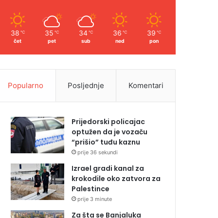
38
35
34
36
39
℃
℃
℃
℃
℃
čet
pet
sub
ned
pon
Popularno
Posljednje
Komentari
Prijedorski policajac
optužen da je vozaču
“prišio” tuđu kaznu
prije 36 sekundi
Izrael gradi kanal za
krokodile oko zatvora za
Palestince
prije 3 minute
Za šta se Banjaluka