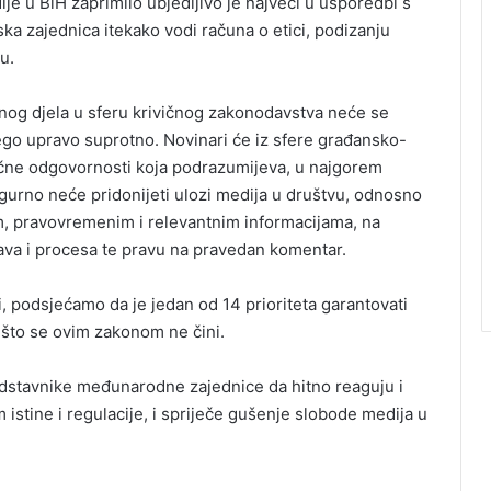
ije u BiH zaprimilo ubjedljivo je najveći u usporedbi s
ska zajednica itekako vodi računa o etici, podizanju
u.
og djela u sferu krivičnog zakonodavstva neće se
 nego upravo suprotno. Novinari će iz sfere građansko-
ične odgovornosti koja podrazumijeva, u najgorem
gurno neće pridonijeti ulozi medija u društvu, odnosno
m, pravovremenim i relevantnim informacijama, na
ava i procesa te pravu na pravedan komentar.
, podsjećamo da je jedan od 14 prioriteta garantovati
, što se ovim zakonom ne čini.
edstavnike međunarodne zajednice da hitno reaguju i
istine i regulacije, i spriječe gušenje slobode medija u