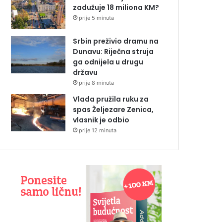
zadužuje 18 miliona KM?
prije 5 minuta
Srbin preživio dramu na
Dunavu: Riječna struja
ga odnijela u drugu
državu
prije 8 minuta
Vlada pružila ruku za
spas Željezare Zenica,
vlasnik je odbio
prije 12 minuta