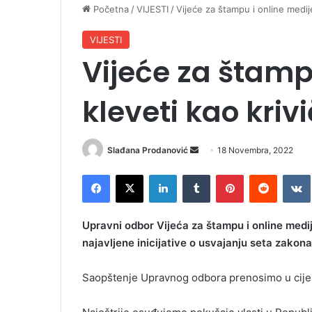
Početna
/
VIJESTI
/
Vijeće za štampu i online medij
VIJESTI
Vijeće za štamp
kleveti kao kri
Slađana Prodanović
S
18 Novembra, 2022
e
Facebook
X
LinkedIn
Tumblr
Pinterest
Reddit
VK
n
d
a
Upravni odbor Vijeća za štampu i online medi
n
najavljene inicijative o usvajanju seta zakona
e
m
Saopštenje Upravnog odbora prenosimo u cijel
a
i