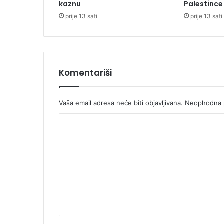
kaznu
Palestince
-
prije 13 sati
prije 13 sati
k
n
j
i
g
a
Komentariši
m
a
Vaša email adresa neće biti objavljivana.
Neophodna p
K
o
m
e
n
t
a