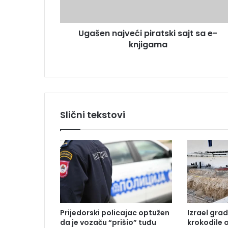
n
e
a
s
j
u
Ugašen najveći piratski sajt sa e-
v
knjigama
e
ć
i
p
i
r
a
Slični tekstovi
t
s
k
i
s
a
j
t
s
Prijedorski policajac optužen
Izrael grad
a
da je vozaču “prišio” tuđu
krokodile 
e