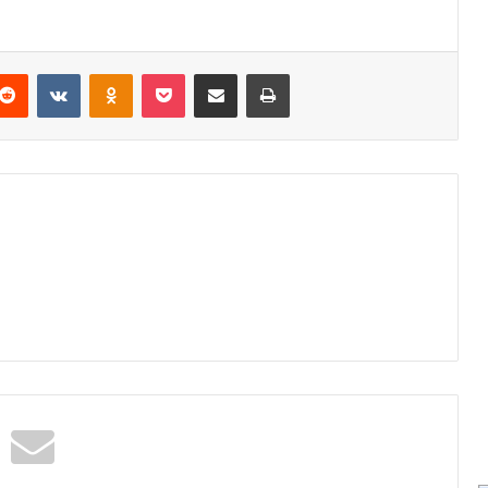
Reddit
VKontakte
Odnoklassniki
Pocket
Podijeli putem Emaila
Odštampaj