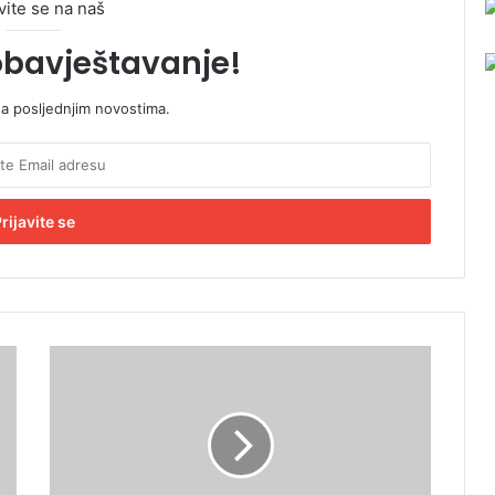
vite se na naš
obavještavanje!
sa posljednjim novostima.
D
e
t
a
l
j