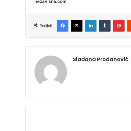
nezavisne.com
Facebook
X
LinkedIn
Tumblr
Pinterest
Podijeli
Slađana Prodanović