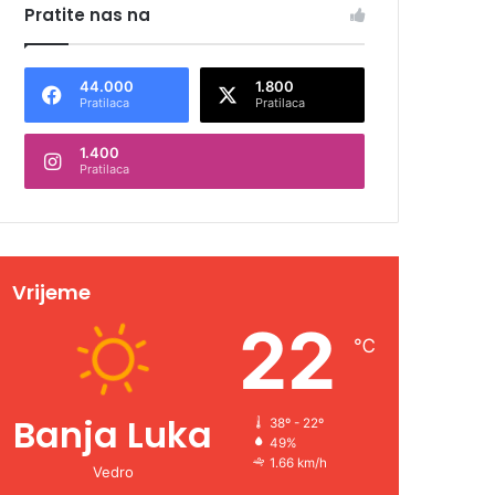
Pratite nas na
44.000
1.800
Pratilaca
Pratilaca
1.400
Pratilaca
Vrijeme
22
℃
Banja Luka
38º - 22º
49%
1.66 km/h
Vedro