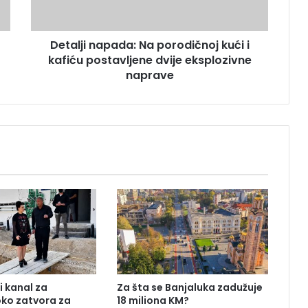
i
n
a
Detalji napada: Na porodičnoj kući i
p
kafiću postavljene dvije eksplozivne
a
d
naprave
a
:
N
a
p
o
r
o
d
i
č
n
o
j
i kanal za
Za šta se Banjaluka zadužuje
k
oko zatvora za
18 miliona KM?
u