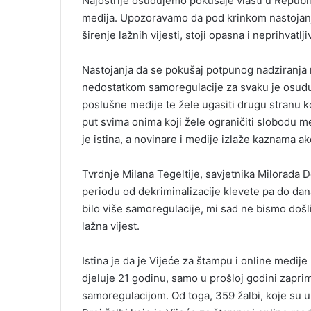
Najoštrije osuđujemo pokušaje vlasti u Republ
l
medija. Upozoravamo da pod krinkom nastojanja
širenje lažnih vijesti, stoji opasna i neprihvatl
Nastojanja da se pokušaj potpunog nadziranja 
nedostatkom samoregulacije za svaku je osudu je
poslušne medije te žele ugasiti drugu stranu ko
put svima onima koji žele ograničiti slobodu me
je istina, a novinare i medije izlaže kaznama a
Tvrdnje Milana Tegeltije, savjetnika Milorada D
periodu od dekriminalizacije klevete pa do dana
bilo više samoregulacije, mi sad ne bismo došli
lažna vijest.
Istina je da je Vijeće za štampu i online medije
djeluje 21 godinu, samo u prošloj godini zaprim
samoregulacijom. Od toga, 359 žalbi, koje su u