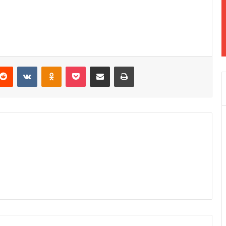
Reddit
VKontakte
Odnoklassniki
Pocket
Podijeli putem Emaila
Odštampaj