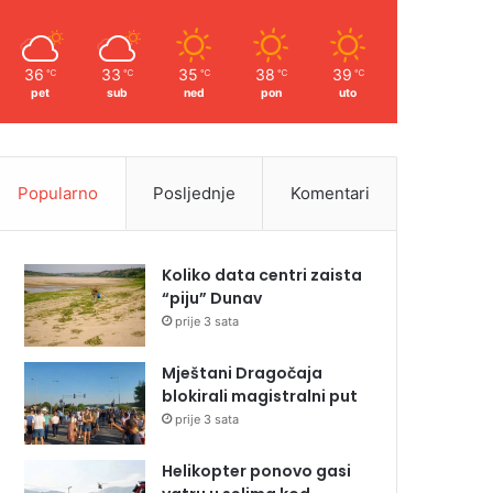
36
33
35
38
39
℃
℃
℃
℃
℃
pet
sub
ned
pon
uto
Popularno
Posljednje
Komentari
Koliko data centri zaista
“piju” Dunav
prije 3 sata
Mještani Dragočaja
blokirali magistralni put
prije 3 sata
Helikopter ponovo gasi