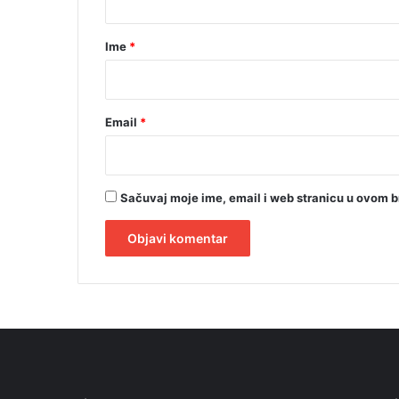
a
r
Ime
*
*
Email
*
Sačuvaj moje ime, email i web stranicu u ovom 
A
l
t
e
r