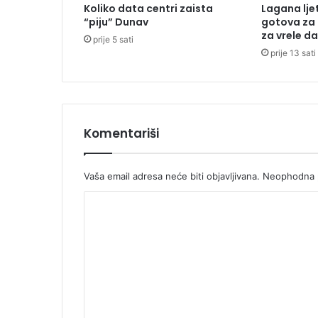
Koliko data centri zaista
Lagana lje
p
“piju” Dunav
gotova za 
o
za vrele d
prije 5 sati
r
prije 13 sati
n
a
z
a
o
k
Komentariši
o
l
i
Vaša email adresa neće biti objavljivana.
Neophodna p
n
K
u
o
m
e
n
t