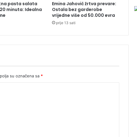
tna pasta salata
Emina Jahović žrtva prevare:
o
20 minuta: Idealna
Ostala bez garderobe
t
ane
vrijedne više od 50.000 evra
,
prije 13 sati
a
b
e
z
r
o
d
a
n
olja su označena sa
*
e
b
i
b
i
l
a
p
i