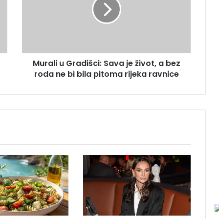
a
l
i
u
G
r
Murali u Gradišci: Sava je život, a bez
a
roda ne bi bila pitoma rijeka ravnice
d
i
š
c
i
:
S
a
v
a
j
e
ž
i
v