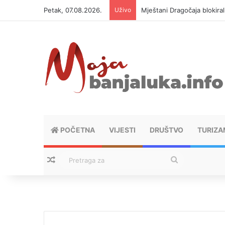
Petak, 07.08.2026.
Uživo
Mještani Dragočaja blokiral
POČETNA
VIJESTI
DRUŠTVO
TURIZA
Nasumični tekstovi
Pretraga
za