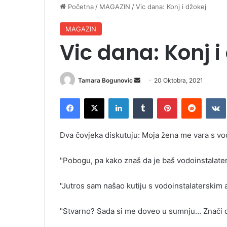
Početna
/
MAGAZIN
/
Vic dana: Konj i džokej
MAGAZIN
Vic dana: Konj i
Tamara Bogunovic
S
20 Oktobra, 2021
e
Facebook
X
LinkedIn
Tumblr
Pinterest
Reddit
VK
n
d
a
Dva čovjeka diskutuju: Moja žena me vara s vo
n
e
"Pobogu, pa kako znaš da je baš vodoinstalater"
m
a
"Jutros sam našao kutiju s vodoinstalaterskim 
i
l
"Stvarno? Sada si me doveo u sumnju… Znači d