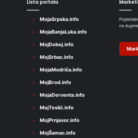
Lista portala
Market
n
a
MojaSrpska.info
Pogledajt
t
na dugme
i
MojaBanjaLuka.info
v
MojDoboj.info
e
Mark
MojSrbac.info
:
MojaModriča.info
MojBrod.info
MojaDerventa.info
MojTeslić.info
MojPrnjavor.info
MojŠamac.info