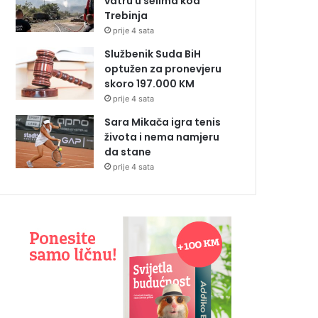
vatru u selima kod
Trebinja
prije 4 sata
Službenik Suda BiH
optužen za pronevjeru
skoro 197.000 KM
prije 4 sata
Sara Mikača igra tenis
života i nema namjeru
da stane
prije 4 sata