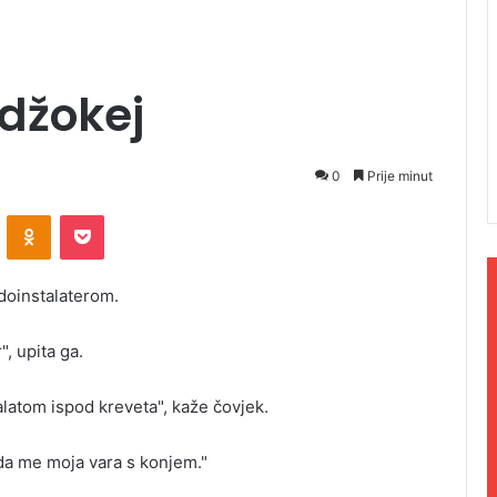
 džokej
0
Prije minut
ontakte
Odnoklassniki
Pocket
doinstalaterom.
, upita ga.
alatom ispod kreveta", kaže čovjek.
a me moja vara s konjem."