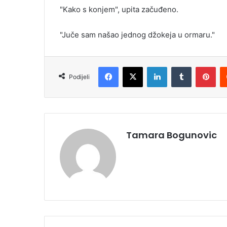
"Kako s konjem", upita začuđeno.
"Juče sam našao jednog džokeja u ormaru."
Facebook
X
LinkedIn
Tumblr
Pinterest
Podijeli
Tamara Bogunovic