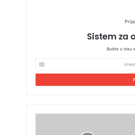
Prija
Sistem za 
Budite u toku 
U
n
e
s
i
t
e
E
m
B
a
l
i
i
l