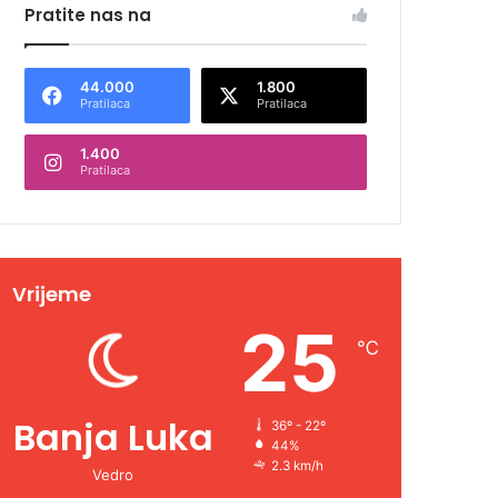
Pratite nas na
44.000
1.800
Pratilaca
Pratilaca
1.400
Pratilaca
Vrijeme
25
℃
Banja Luka
36º - 22º
44%
2.3 km/h
Vedro