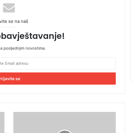
vite se na naš
obavještavanje!
sa posljednjim novostima.
M
u
r