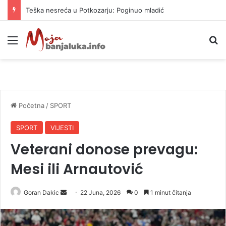
Teška nesreća u Potkozarju: Poginuo mladić
Meni
P
Početna
/
SPORT
SPORT
VIJESTI
Veterani donose prevagu:
Mesi ili Arnautović
Goran Dakic
S
22 Juna, 2026
0
1 minut čitanja
e
n