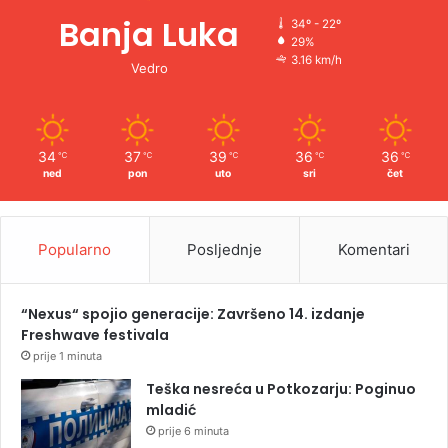
Banja Luka
34º - 22º
29%
3.16 km/h
Vedro
34
37
39
36
36
℃
℃
℃
℃
℃
ned
pon
uto
sri
čet
Popularno
Posljednje
Komentari
“Nexus“ spojio generacije: Završeno 14. izdanje
Freshwave festivala
prije 1 minuta
Teška nesreća u Potkozarju: Poginuo
mladić
prije 6 minuta