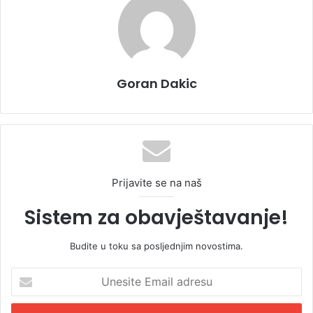
Goran Dakic
Prijavite se na naš
Sistem za obavještavanje!
Budite u toku sa posljednjim novostima.
U
n
e