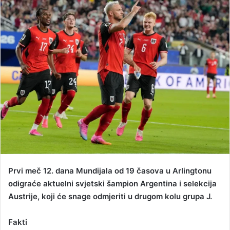
d
a
n
e
m
a
i
l
Prvi meč 12. dana Mundijala od 19 časova u Arlingtonu
odigraće aktuelni svjetski šampion Argentina i selekcija
Austrije, koji će snage odmjeriti u drugom kolu grupa J.
Fakti