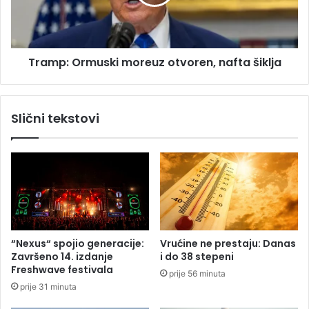
s
:
t
O
a
r
l
m
a
Tramp: Ormuski moreuz otvoren, nafta šiklja
u
s
s
a
k
i
i
Slični tekstovi
z
m
r
o
a
r
e
e
l
u
s
z
k
o
i
t
m
v
“Nexus“ spojio generacije:
Vrućine ne prestaju: Danas
š
o
Završeno 14. izdanje
i do 38 stepeni
e
r
Freshwave festivala
prije 56 minuta
f
e
prije 31 minuta
o
n
m
,