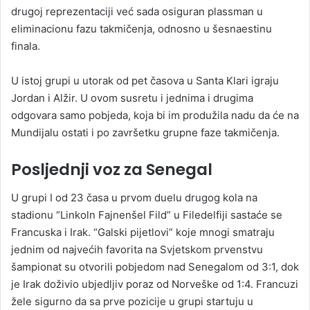
drugoj reprezentaciji već sada osiguran plassman u
eliminacionu fazu takmičenja, odnosno u šesnaestinu
finala.
U istoj grupi u utorak od pet časova u Santa Klari igraju
Jordan i Alžir. U ovom susretu i jednima i drugima
odgovara samo pobjeda, koja bi im produžila nadu da će na
Mundijalu ostati i po završetku grupne faze takmičenja.
Posljednji voz za Senegal
U grupi I od 23 časa u prvom duelu drugog kola na
stadionu “Linkoln Fajnenšel Fild” u Filedelfiji sastaće se
Francuska i Irak. “Galski pijetlovi” koje mnogi smatraju
jednim od najvećih favorita na Svjetskom prvenstvu
šampionat su otvorili pobjedom nad Senegalom od 3:1, dok
je Irak doživio ubjedljiv poraz od Norveške od 1:4. Francuzi
žele sigurno da sa prve pozicije u grupi startuju u