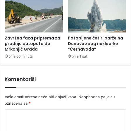
d
n
i
a
p
f
l
t
o
a
m
š
Završna faza priprema za
Potopljene četiri barže na
a
i
gradnju autoputa do
Dunavu zbog nuklearke
t
Mrkonjić Grada
“Černavoda”
k
i
l
prije 60 minuta
prije 1 sat
j
j
e
a
Komentariši
Vaša email adresa neće biti objavljivana.
Neophodna polja su
označena sa
*
K
o