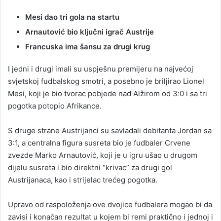
Mesi dao tri gola na startu
Arnautović bio ključni igrač Austrije
Francuska ima šansu za drugi krug
I jedni i drugi imali su uspješnu premijeru na najvećoj
svjetskoj fudbalskog smotri, a posebno je briljirao Lionel
Mesi, koji je bio tvorac pobjede nad Alžirom od 3:0 i sa tri
pogotka potopio Afrikance.
S druge strane Austrijanci su savladali debitanta Jordan sa
3:1, a centralna figura susreta bio je fudbaler Crvene
zvezde Marko Arnautović, koji je u igru ušao u drugom
dijelu susreta i bio direktni “krivac” za drugi gol
Austrijanaca, kao i strijelac trećeg pogotka.
Upravo od raspoloženja ove dvojice fudbalera mogao bi da
zavisi i konačan rezultat u kojem bi remi praktično i jednoj i