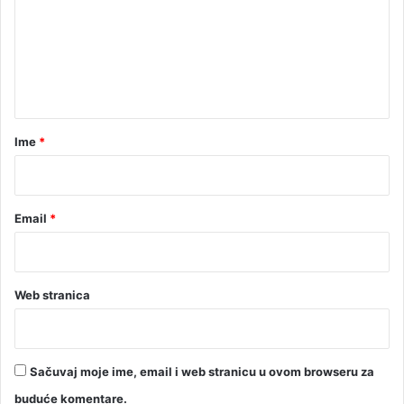
m
e
n
t
a
r
Ime
*
*
Email
*
Web stranica
Sačuvaj moje ime, email i web stranicu u ovom browseru za
buduće komentare.