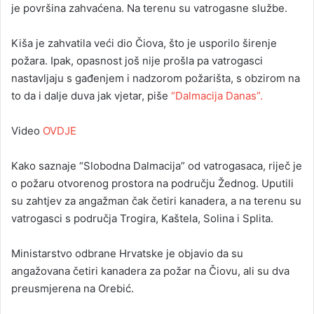
je površina zahvaćena. Na terenu su vatrogasne službe.
Kiša je zahvatila veći dio Čiova, što je usporilo širenje
požara. Ipak, opasnost još nije prošla pa vatrogasci
nastavljaju s gađenjem i nadzorom požarišta, s obzirom na
to da i dalje duva jak vjetar, piše
“Dalmacija Danas”.
Video
OVDJE
Kako saznaje “Slobodna Dalmacija” od vatrogasaca, riječ je
o požaru otvorenog prostora na području Žednog. Uputili
su zahtjev za angažman čak četiri kanadera, a na terenu su
vatrogasci s područja Trogira, Kaštela, Solina i Splita.
Ministarstvo odbrane Hrvatske je objavio da su
angažovana četiri kanadera za požar na Čiovu, ali su dva
preusmjerena na Orebić.