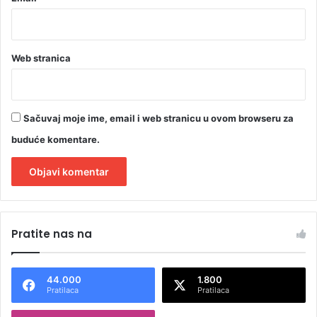
Web stranica
Sačuvaj moje ime, email i web stranicu u ovom browseru za
buduće komentare.
A
l
Pratite nas na
t
e
44.000
1.800
r
Pratilaca
Pratilaca
n