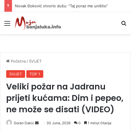
Novak Đoković otvorio dušu: “Taj poraz me uništio”
Meni
P
Početna
/
SVIJET
SVIJET
TOP 1
Veliki požar na Jadranu
prijeti kućama: Dim i pepeo,
ne može se disati (VIDEO)
Goran Dakic
S
30 Juna, 2026
0
1 minut čitanja
e