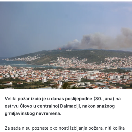
n
d
a
n
e
m
a
i
l
Veliki požar izbio je u danas poslijepodne (30. juna) na
ostrvu Čiovo u centralnoj Dalmaciji, nakon snažnog
grmljavinskog nevremena.
Za sada nisu poznate okolnosti izbijanja požara, niti kolika