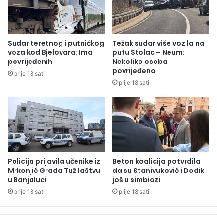
c
n
i
z
p
a
a
v
Sudar teretnog i putničkog
Težak sudar više vozila na
s
r
voza kod Bjelovara: Ima
putu Stolac – Neum:
a
š
povrijeđenih
Nekoliko osoba
i
povrijeđeno
prije 18 sati
o
prije 18 sati
c
a
d
u
ž
n
o
s
Policija prijavila učenike iz
Beton koalicija potvrdila
t
Mrkonjić Grada Tužilaštvu
da su Stanivuković i Dodik
u Banjaluci
još u simbiozi
i
v
prije 18 sati
prije 18 sati
i
s