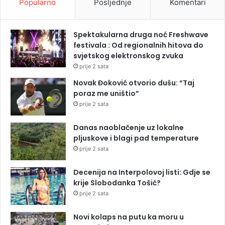
Popularno
Posljednje
Komentari
Spektakularna druga noć Freshwave
festivala : Od regionalnih hitova do
svjetskog elektronskog zvuka
prije 2 sata
Novak Đoković otvorio dušu: “Taj
poraz me uništio”
prije 2 sata
Danas naoblačenje uz lokalne
pljuskove i blagi pad temperature
prije 2 sata
Decenija na Interpolovoj listi: Gdje se
krije Slobodanka Tošić?
prije 2 sata
Novi kolaps na putu ka moru u