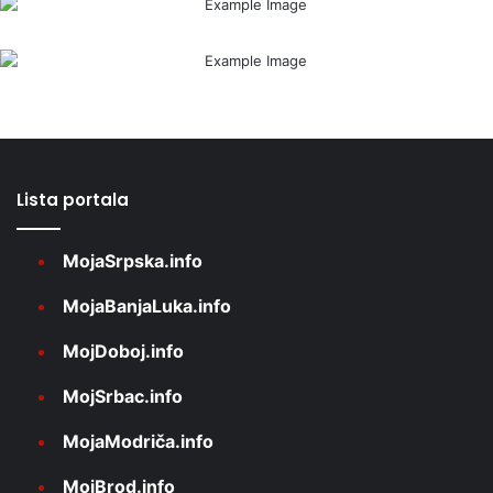
Lista portala
MojaSrpska.info
MojaBanjaLuka.info
MojDoboj.info
MojSrbac.info
MojaModriča.info
MojBrod.info