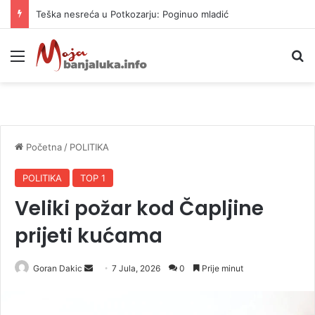
Teška nesreća u Potkozarju: Poginuo mladić
Meni
P
Početna
/
POLITIKA
POLITIKA
TOP 1
Veliki požar kod Čapljine
prijeti kućama
Goran Dakic
S
7 Jula, 2026
0
Prije minut
e
n