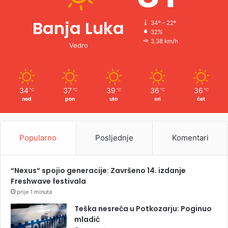
Banja Luka
34º - 22º
32%
3.38 km/h
Vedro
34
37
39
36
36
℃
℃
℃
℃
℃
ned
pon
uto
sri
čet
Popularno
Posljednje
Komentari
“Nexus“ spojio generacije: Završeno 14. izdanje
Freshwave festivala
prije 1 minuta
Teška nesreća u Potkozarju: Poginuo
mladić