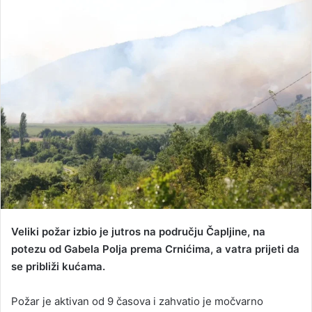
d
a
n
e
m
a
i
l
Veliki požar izbio je jutros na području Čapljine, na
potezu od Gabela Polja prema Crnićima, a vatra prijeti da
se približi kućama.
Požar je aktivan od 9 časova i zahvatio je močvarno