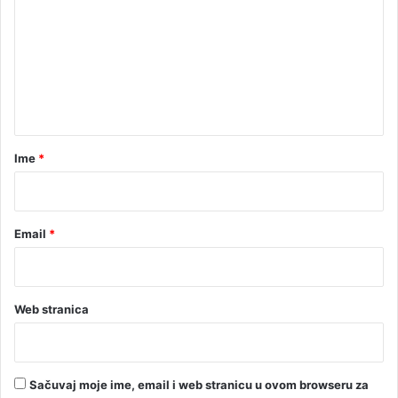
o
m
k
e
a
d
n
a
t
s
e
a
i
r
Ime
*
g
*
r
a
j
Email
*
u
u
t
a
Web stranica
k
m
i
c
Sačuvaj moje ime, email i web stranicu u ovom browseru za
e