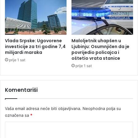
i
S
j
v
s
j
k
e
e
t
i
s
Vlada Srpske: Ugovorene
Maloljetnik uhapšen u
g
k
investicije za tri godine 7,4
Ljubinju: Osumnjičen da je
r
o
milijardi maraka
povrijedio policajca i
e
oštetio vrata stanice
g
prije 1 sat
u
p
prije 1 sat
L
r
o
v
s
e
Komentariši
A
n
n
s
đ
t
Vaša email adresa neće biti objavljivana.
Neophodna polja su
e
v
označena sa
*
l
a
e
,
K
s
e
u
o
v