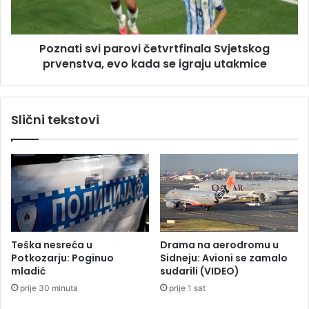
u
i
:
s
R
v
u
Poznati svi parovi četvrtfinala Svjetskog
i
s
prvenstva, evo kada se igraju utakmice
p
i
a
j
r
a
o
Slični tekstovi
s
v
e
i
v
č
r
e
a
t
ć
v
a
r
n
t
a
f
Teška nesreća u
Drama na aerodromu u
O
i
Potkozarju: Poginuo
Sidneju: Avioni se zamalo
l
n
mladić
sudarili (VIDEO)
i
a
prije 30 minuta
prije 1 sat
m
l
p
a