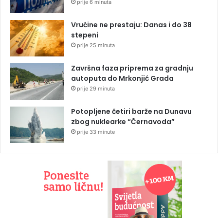
prije 6 minuta
Vrućine ne prestaju: Danas i do 38
stepeni
prije 25 minuta
Završna faza priprema za gradnju
autoputa do Mrkonjić Grada
prije 29 minuta
Potopljene četiri barže na Dunavu
zbog nuklearke “Černavoda”
prije 33 minute