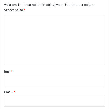
E
Vaša email adresa neće biti objavljivana.
Neophodna polja su
O
označena sa
*
)
K
o
m
e
n
t
a
r
Ime
*
*
Email
*