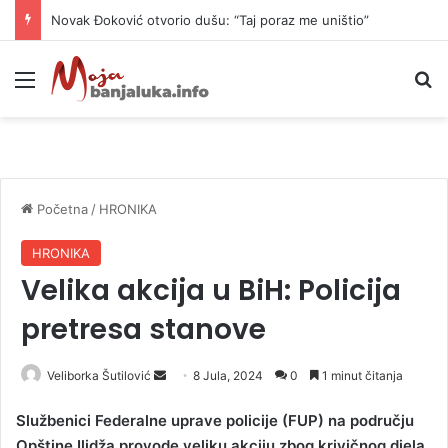
Novak Đoković otvorio dušu: “Taj poraz me uništio”
Meni
P
Početna
/
HRONIKA
HRONIKA
Velika akcija u BiH: Policija
pretresa stanove
Veliborka Šutilović
S
8 Jula, 2024
0
1 minut čitanja
e
Službenici Federalne uprave policije (FUP) na području
n
Opštine Ilidža provode veliku akciju zbog krivičnog djela
d