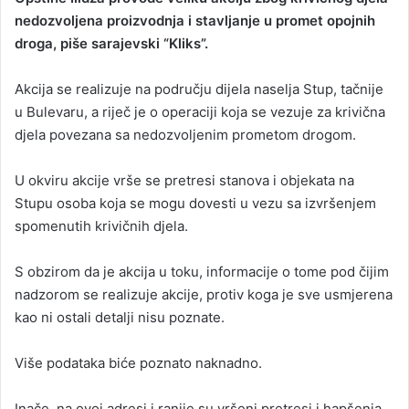
nedozvoljena proizvodnja i stavljanje u promet opojnih
a
droga, piše sarajevski “Kliks”.
n
e
Akcija se realizuje na području dijela naselja Stup, tačnije
m
a
u Bulevaru, a riječ je o operaciji koja se vezuje za krivična
i
djela povezana sa nedozvoljenim prometom drogom.
l
U okviru akcije vrše se pretresi stanova i objekata na
Stupu osoba koja se mogu dovesti u vezu sa izvršenjem
spomenutih krivičnih djela.
S obzirom da je akcija u toku, informacije o tome pod čijim
nadzorom se realizuje akcije, protiv koga je sve usmjerena
kao ni ostali detalji nisu poznate.
Više podataka biće poznato naknadno.
Inače, na ovoj adresi i ranije su vršeni pretresi i hapšenja