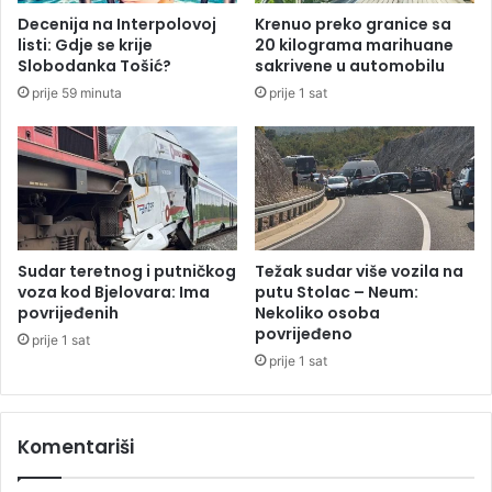
i
t
Decenija na Interpolovoj
Krenuo preko granice sa
š
a
listi: Gdje se krije
20 kilograma marihuane
a
ć
Slobodanka Tošić?
sakrivene u automobilu
n
e
prije 59 minuta
prije 1 sat
a
n
a
m
s
e
d
o
g
Sudar teretnog i putničkog
Težak sudar više vozila na
o
voza kod Bjelovara: Ima
putu Stolac – Neum:
d
povrijeđenih
Nekoliko osoba
povrijeđeno
i
prije 1 sat
t
prije 1 sat
i
(
V
Komentariši
I
D