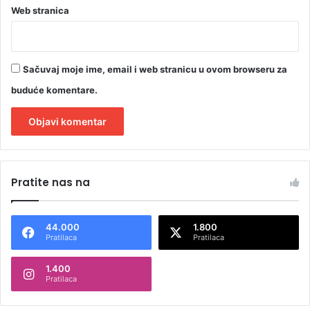
Web stranica
Sačuvaj moje ime, email i web stranicu u ovom browseru za
buduće komentare.
A
l
Pratite nas na
t
e
44.000
1.800
r
Pratilaca
Pratilaca
n
1.400
a
Pratilaca
t