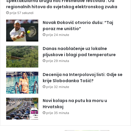
Spektakularna druga noć Freshwave festivala : Od
regionalnih hitova do svjetskog elektronskog zvuka
prije 57 sekundi
Novak Đoković otvorio dušu: “Taj
poraz me uništio”
prije 24 minute
Danas naoblačenje uz lokalne
pljuskove i blagi pad temperature
prije 29 minuta
Decenija na Interpolovoj listi: Gdje se
krije Slobodanka Tošić?
prije 32 minute
Novi kolaps na putu ka moru u
Hrvatskoj
prije 35 minuta