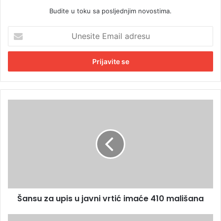
Budite u toku sa posljednjim novostima.
U
n
e
s
i
t
e
E
Š
m
a
a
n
i
s
l
u
a
z
d
a
r
u
e
p
s
Šansu za upis u javni vrtić imaće 410 mališana
i
u
s
u
T