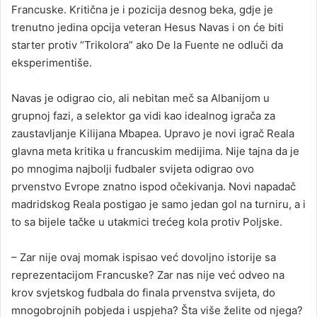
Francuske. Kritična je i pozicija desnog beka, gdje je
trenutno jedina opcija veteran Hesus Navas i on će biti
starter protiv “Trikolora” ako De la Fuente ne odluči da
eksperimentiše.
Navas je odigrao cio, ali nebitan meč sa Albanijom u
grupnoj fazi, a selektor ga vidi kao idealnog igrača za
zaustavljanje Kilijana Mbapea. Upravo je novi igrač Reala
glavna meta kritika u francuskim medijima. Nije tajna da je
po mnogima najbolji fudbaler svijeta odigrao ovo
prvenstvo Evrope znatno ispod očekivanja. Novi napadač
madridskog Reala postigao je samo jedan gol na turniru, a i
to sa bijele tačke u utakmici trećeg kola protiv Poljske.
– Zar nije ovaj momak ispisao već dovoljno istorije sa
reprezentacijom Francuske? Zar nas nije već odveo na
krov svjetskog fudbala do finala prvenstva svijeta, do
mnogobrojnih pobjeda i uspjeha? Šta više želite od njega?