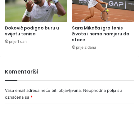
m
a
r
k
e
o
k
k
a
Đoković podigao buru u
Sara Mikača igra tenis
a
o
svijetu tenisa
života i nema namjeru da
i
stane
!
prije 1 dan
n
prije 2 dana
i
o
r
Komentariši
u
ž
j
Vaša email adresa neće biti objavljivana.
Neophodna polja su
e
označena sa
*
K
o
m
e