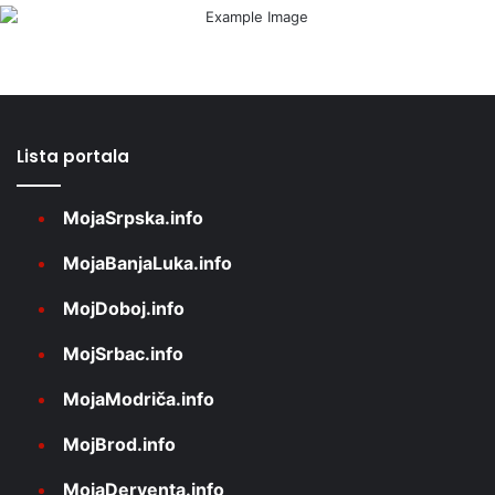
Lista portala
MojaSrpska.info
MojaBanjaLuka.info
MojDoboj.info
MojSrbac.info
MojaModriča.info
MojBrod.info
MojaDerventa.info