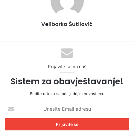
Veliborka Šutilović
Prijavite se na naš
Sistem za obavještavanje!
Budite u toku sa posljednjim novostima.
U
n
e
s
i