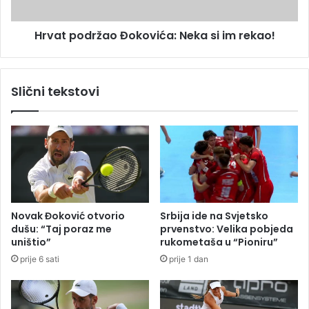
j
d
a
r
l
Hrvat podržao Đokovića: Neka si im rekao!
ž
u
a
č
o
k
Đ
Slični tekstovi
a
o
p
k
o
o
l
v
i
i
c
ć
i
a
j
:
a
N
Novak Đoković otvorio
Srbija ide na Svjetsko
p
e
dušu: “Taj poraz me
prvenstvo: Velika pobjeda
r
k
uništio”
rukometaša u “Pioniru”
o
a
prije 6 sati
prije 1 dan
n
s
a
i
š
i
l