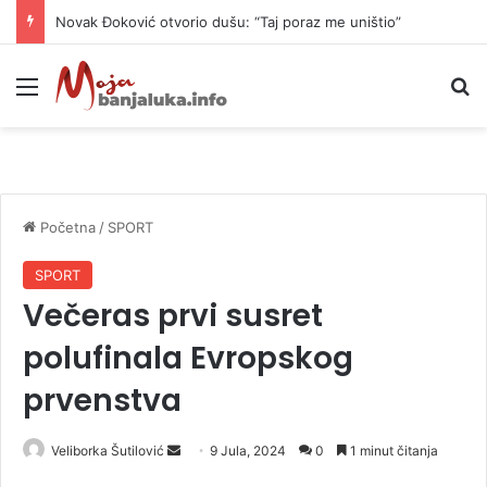
Novak Đoković otvorio dušu: “Taj poraz me uništio”
Meni
P
Početna
/
SPORT
SPORT
Večeras prvi susret
polufinala Evropskog
prvenstva
Veliborka Šutilović
S
9 Jula, 2024
0
1 minut čitanja
e