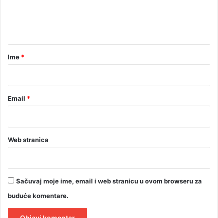
n
t
a
r
Ime
*
*
Email
*
Web stranica
Sačuvaj moje ime, email i web stranicu u ovom browseru za
buduće komentare.