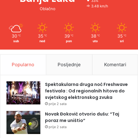
33%
3.48 km/h
Oblačno
30
35
39
38
35
℃
℃
℃
℃
℃
sub
ned
pon
uto
sri
Popularno
Posljednje
Komentari
Spektakularna druga noć Freshwave
festivala : Od regionalnih hitova do
svjetskog elektronskog zvuka
prije 2 sata
Novak Đoković otvorio dušu: “Taj
poraz me uništio”
prije 2 sata