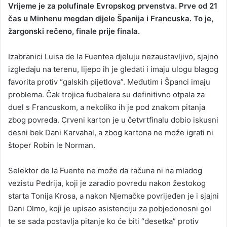
Vrijeme je za polufinale Evropskog prvenstva. Prve od 21
n
čas u Minhenu megdan dijele Španija i Francuska. To je,
d
žargonski rečeno, finale prije finala.
a
n
Izabranici Luisa de la Fuentea djeluju nezaustavljivo, sjajno
e
izgledaju na terenu, lijepo ih je gledati i imaju ulogu blagog
m
a
favorita protiv “galskih pijetlova”. Međutim i Španci imaju
i
problema. Čak trojica fudbalera su definitivno otpala za
l
duel s Francuskom, a nekoliko ih je pod znakom pitanja
zbog povreda. Crveni karton je u četvrtfinalu dobio iskusni
desni bek Dani Karvahal, a zbog kartona ne može igrati ni
štoper Robin le Norman.
Selektor de la Fuente ne može da računa ni na mladog
vezistu Pedrija, koji je zaradio povredu nakon žestokog
starta Tonija Krosa, a nakon Njemačke povrijeđen je i sjajni
Dani Olmo, koji je upisao asistenciju za pobjedonosni gol
te se sada postavlja pitanje ko će biti “desetka” protiv