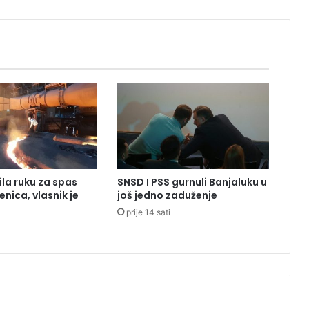
e
n
z
a
b
r
u
t
a
l
a
n
ila ruku za spas
SNSD I PSS gurnuli Banjaluku u
n
enica, vlasnik je
još jedno zaduženje
a
prije 14 sati
p
a
d
,
ž
r
t