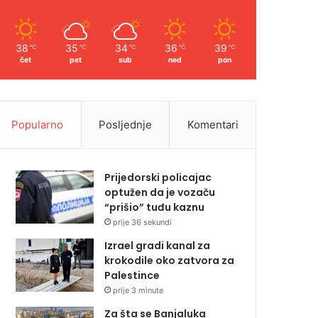
38
35
34
36
39
℃
℃
℃
℃
℃
čet
pet
sub
ned
pon
Popularno
Posljednje
Komentari
Prijedorski policajac
optužen da je vozaču
“prišio” tuđu kaznu
prije 36 sekundi
Izrael gradi kanal za
krokodile oko zatvora za
Palestince
prije 3 minute
Za šta se Banjaluka