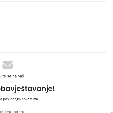
vite se na naš
obavještavanje!
sa posljednjim novostima.