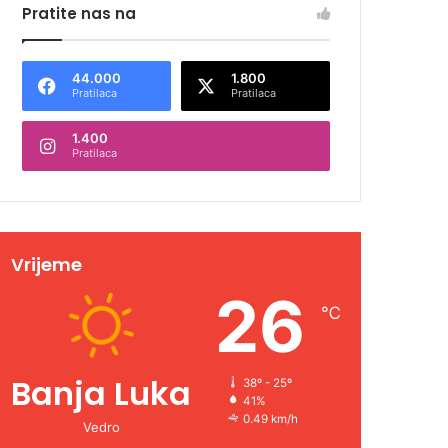
Pratite nas na
44.000
1.800
Pratilaca
Pratilaca
1.400
Pratilaca
Vrijeme
26
℃
Banja Luka
38º - 25º
41%
0.49 km/h
Vedro