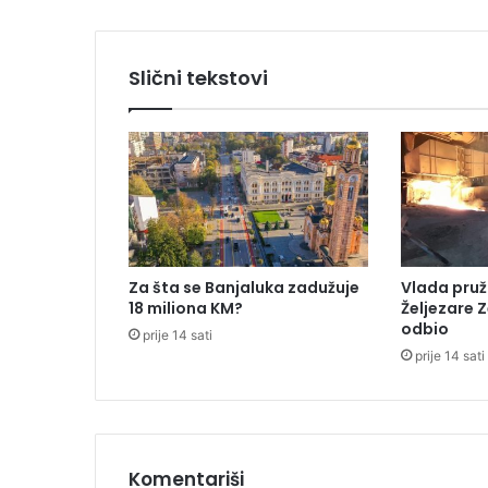
s
u
,
Slični tekstovi
v
a
t
r
a
s
e
b
r
Za šta se Banjaluka zadužuje
Vlada pruž
z
18 miliona KM?
Željezare Z
o
odbio
prije 14 sati
š
prije 14 sati
i
r
i
z
b
o
Komentariši