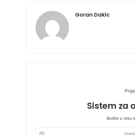
Goran Dakic
Prija
Sistem za 
Budite u toku 
U