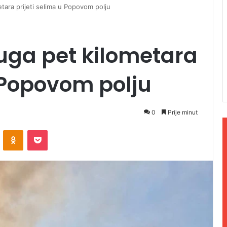
etara prijeti selima u Popovom polju
duga pet kilometara
u Popovom polju
0
Prije minut
ontakte
Odnoklassniki
Pocket