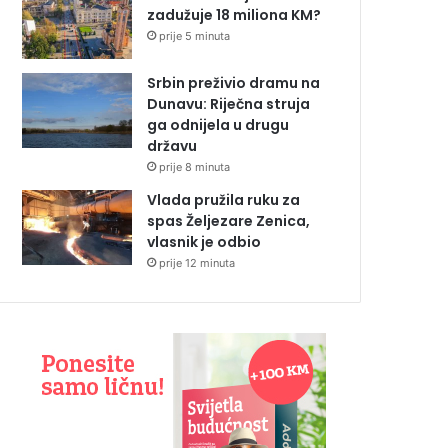
zadužuje 18 miliona KM?
prije 5 minuta
Srbin preživio dramu na
Dunavu: Riječna struja
ga odnijela u drugu
državu
prije 8 minuta
Vlada pružila ruku za
spas Željezare Zenica,
vlasnik je odbio
prije 12 minuta