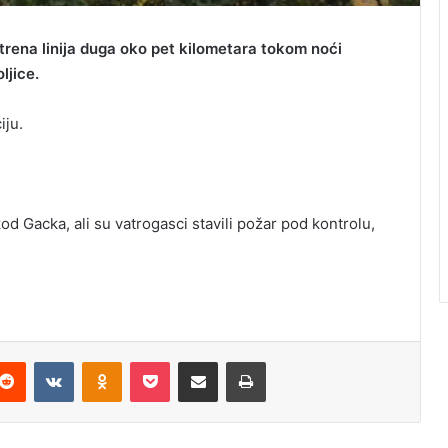
atrena linija duga oko pet kilometara tokom noći
ljice.
iju.
 kod Gacka, ali su vatrogasci stavili požar pod kontrolu,
Reddit
VKontakte
Odnoklassniki
Pocket
Podijeli putem Emaila
Odštampaj