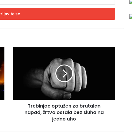
T
r
e
b
i
n
j
a
c
Trebinjac optužen za brutalan
o
napad, žrtva ostala bez sluha na
p
t
jedno uho
u
ž