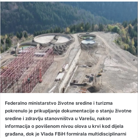
n
d
a
n
e
m
a
i
l
Federalno ministarstvo životne sredine i turizma
pokrenulo je prikupljanje dokumentacije o stanju životne
sredine i zdravlju stanovništva u Varešu, nakon
informacija o povišenom nivou olova u krvi kod dijela
građana, dok je Vlada FBiH formirala multidisciplinarni