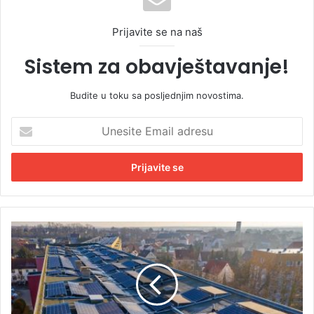
Prijavite se na naš
Sistem za obavještavanje!
Budite u toku sa posljednjim novostima.
U
n
e
s
i
t
e
E
S
m
o
a
l
i
a
l
r
a
n