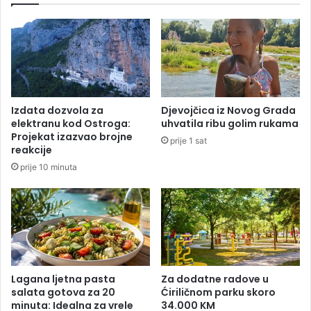
n
k
o
p
v
r
e
o
s
t
u
i
b
v
Izdata dozvola za
Djevojčica iz Novog Grada
v
r
elektranu kod Ostroga:
uhvatila ribu golim rukama
e
a
Projekat izazvao brojne
prije 1 sat
n
k
reakcije
c
a
prije 10 minuta
i
d
j
o
e
j
t
k
e
e
k
:
o
U
d
i
Lagana ljetna pasta
Za dodatne radove u
2
s
salata gotova za 20
Ćiriličnom parku skoro
0
minuta: Idealna za vrele
34.000 KM
t