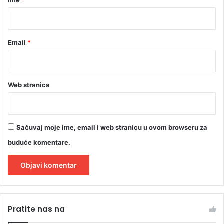
Ime
*
h
*
r
v
a
Email
*
t
s
k
i
Web stranica
n
a
u
č
Sačuvaj moje ime, email i web stranicu u ovom browseru za
n
i
buduće komentare.
c
i
A
l
Pratite nas na
t