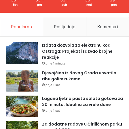
čet
pet
sub
ned
pon
Popularno
Posljednje
Komentari
Izdata dozvola za elektranu kod
Ostroga: Projekat izazvao brojne
reakcije
prije 1 minuta
Djevojčica iz Novog Grada uhvatila
ribu golim rukama
prije 1 sat
Lagana ljetna pasta salata gotova za
20 minuta: Idealna za vrele dane
prije 1 sat
Za dodatne radove u Ćiriličnom parku