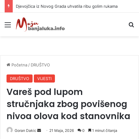
Djevojčica iz Novog Grada uhvatila ribu golim rukama
Meni
P
Početna
/
DRUŠTVO
DRUŠTVO
VIJESTI
Vareš pod lupom
stručnjaka zbog povišenog
nivoa olova kod stanovnika
Goran Dakic
S
21 Maja, 2026
0
1 minut čitanja
e