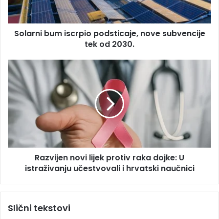
d
i
r
b
e
u
s
Solarni bum iscrpio podsticaje, nove subvencije
m
u
tek od 2030.
i
s
c
R
r
a
p
z
i
v
o
i
p
j
o
e
d
n
s
n
t
Razvijen novi lijek protiv raka dojke: U
o
i
istraživanju učestvovali i hrvatski naučnici
v
c
i
a
l
j
i
Slični tekstovi
e
j
,
e