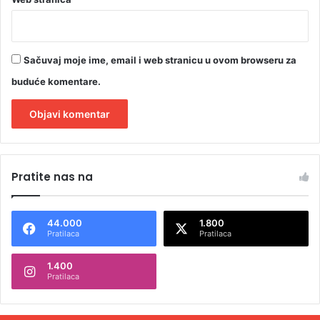
Sačuvaj moje ime, email i web stranicu u ovom browseru za
buduće komentare.
A
l
Pratite nas na
t
e
44.000
1.800
r
Pratilaca
Pratilaca
n
1.400
a
Pratilaca
t
i