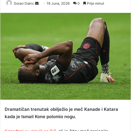
Goran Dakic
S
19 Juna, 2026
0
Prije minut
e
n
d
a
n
e
m
a
i
l
Dramatičan trenutak obilježio je meč Kanade i Katara
kada je Ismail Kone polomio nogu.