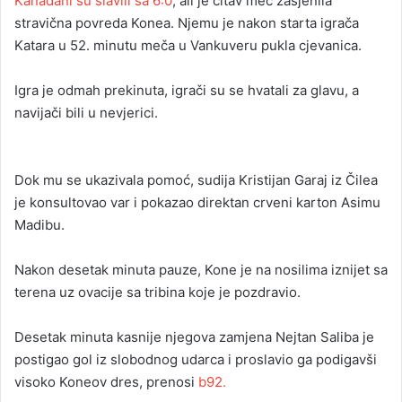
Kanađani su slavili sa 6:0
, ali je čitav meč zasjenila
stravična povreda Konea. Njemu je nakon starta igrača
Katara u 52. minutu meča u Vankuveru pukla cjevanica.
Igra je odmah prekinuta, igrači su se hvatali za glavu, a
navijači bili u nevjerici.
Dok mu se ukazivala pomoć, sudija Kristijan Garaj iz Čilea
je konsultovao var i pokazao direktan crveni karton Asimu
Madibu.
Nakon desetak minuta pauze, Kone je na nosilima iznijet sa
terena uz ovacije sa tribina koje je pozdravio.
Desetak minuta kasnije njegova zamjena Nejtan Saliba je
postigao gol iz slobodnog udarca i proslavio ga podigavši
visoko Koneov dres, prenosi
b92.