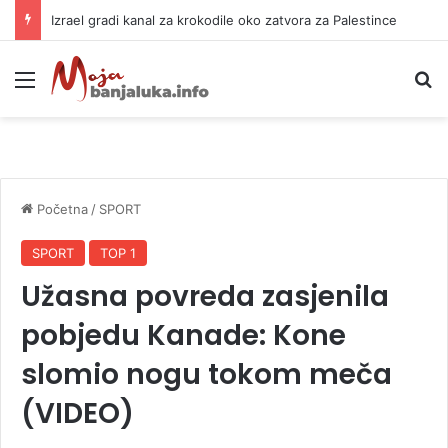
Izrael gradi kanal za krokodile oko zatvora za Palestince
Meni
P
Početna
/
SPORT
SPORT
TOP 1
Užasna povreda zasjenila
pobjedu Kanade: Kone
slomio nogu tokom meča
(VIDEO)