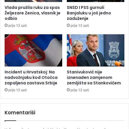
B
k
Vlada pružila ruku za spas
SNSD I PSS gurnuli
i
a
Željezare Zenica, vlasnik je
Banjaluku u još jedno
H
k
odbio
zaduženje
o
prije 13 sati
prije 13 sati
m
o
ž
e
d
o
n
o
Incident u Hrvatskoj: Na
Stanivuković nije
k
nadvožnjaku kod Otočca
iznenađen zamjenom
a
zapaljena zastava Srbije
zemljišta sa Stankovićem
u
prije 13 sati
prije 13 sati
t
f
a
Komentariši
z
e