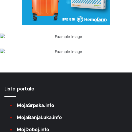
Lista portala
MojaSrpska.info
MojaBanjaLuka.info
MojDoboj.info