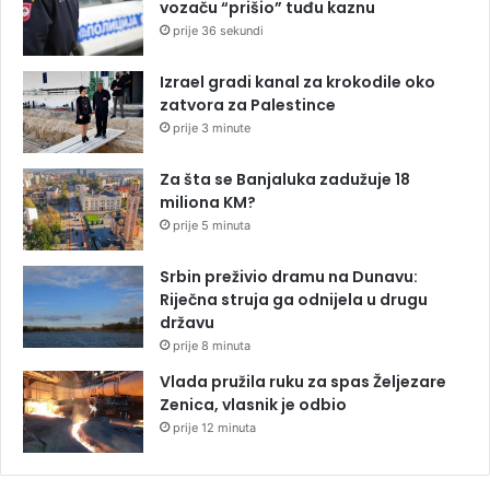
vozaču “prišio” tuđu kaznu
prije 36 sekundi
Izrael gradi kanal za krokodile oko
zatvora za Palestince
prije 3 minute
Za šta se Banjaluka zadužuje 18
miliona KM?
prije 5 minuta
Srbin preživio dramu na Dunavu:
Riječna struja ga odnijela u drugu
državu
prije 8 minuta
Vlada pružila ruku za spas Željezare
Zenica, vlasnik je odbio
prije 12 minuta