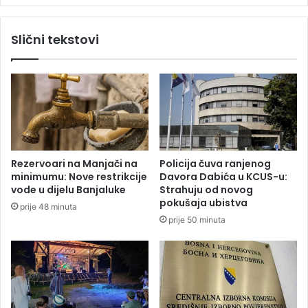
k
b
r
a
Slični tekstovi
a
,
d
u
e
m
n
a
o
t
1
i
.
č
8
n
0
u
Rezervoari na Manjači na
Policija čuva ranjenog
0
k
minimumu: Nove restrikcije
Davora Dabića u KCUS-u:
K
n
vode u dijelu Banjaluke
Strahuju od novog
M
j
pokušaja ubistva
prije 48 minuta
i
prije 50 minuta
g
u
u
p
i
s