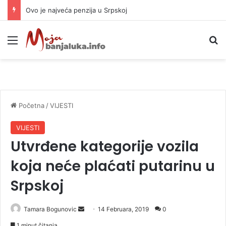
Ovo je najveća penzija u Srpskoj
Meni
P
Početna
/
VIJESTI
VIJESTI
Utvrđene kategorije vozila
koja neće plaćati putarinu u
Srpskoj
Tamara Bogunovic
S
14 Februara, 2019
0
e
1 minut čitanja