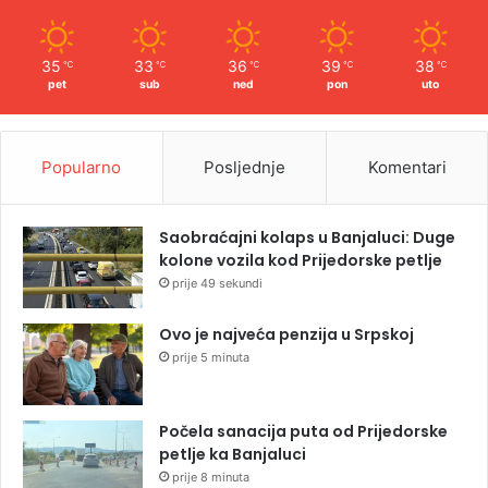
35
33
36
39
38
℃
℃
℃
℃
℃
pet
sub
ned
pon
uto
Popularno
Posljednje
Komentari
Saobraćajni kolaps u Banjaluci: Duge
kolone vozila kod Prijedorske petlje
prije 49 sekundi
Ovo je najveća penzija u Srpskoj
prije 5 minuta
Počela sanacija puta od Prijedorske
petlje ka Banjaluci
prije 8 minuta