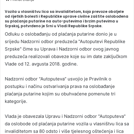
n
Vozila u vlasništvu lica sa invaliditetom, koja prevoze oboljele
d
od rijetkih bolesti i Republičke uprave civilne zaštite oslobođena
a
su plaćanja putarine na auto-putevima i brzim putevima u
Srpskoj, potvrđeno je Srni u Vladi Republike Srpske.
n
e
Odluku o oslobađanju od plaćanja putarine donio je u
m
srijedu Nadzorni odbor preduzeća "Autoputevi Republike
a
Srpske" čime su Uprava i Nadzorni odbor ovog javnog
i
preduzeća realizovali obaveze koje su im date zaključkom
l
Vlade od 12. avgusta 2018. godine.
Nadzorni odbor "Autoputeva" usvojio je Pravilnik o
postupku i načinu ostvarivanja prava na oslobađanje
plaćanja putarine kojim su obuhvaćene pomenute tri
kategorije.
Vlada je obavezala Upravu i Nadzorni odbor "Autoputeva"
da oslobode od plaćanja putarine vozila u vlasništvu lica sa
invaliditetom sa 80 odsto i više tjelesnog oštećenja i lica