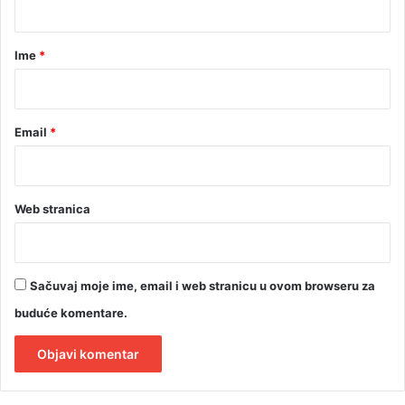
a
r
Ime
*
*
Email
*
Web stranica
Sačuvaj moje ime, email i web stranicu u ovom browseru za
buduće komentare.
A