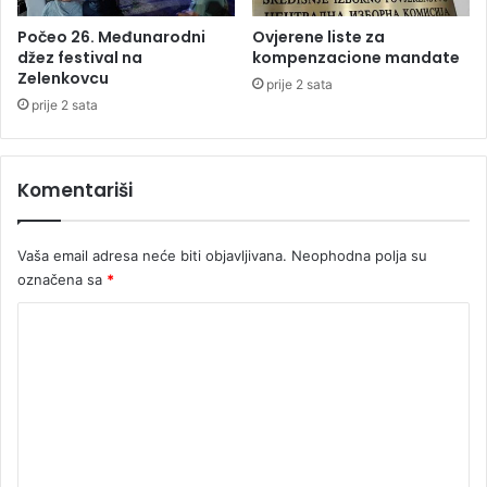
a
n
Počeo 26. Međunarodni
Ovjerene liste za
i
džez festival na
kompenzacione mandate
Zelenkovcu
b
prije 2 sata
l
prije 2 sata
i
z
a
Komentariši
n
c
i
Vaša email adresa neće biti objavljivana.
Neophodna polja su
označena sa
*
K
o
m
e
n
t