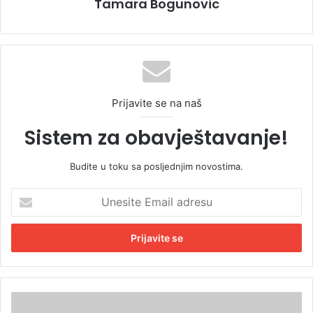
Tamara Bogunovic
Prijavite se na naš
Sistem za obavještavanje!
Budite u toku sa posljednjim novostima.
U
n
e
s
i
t
e
E
I
m