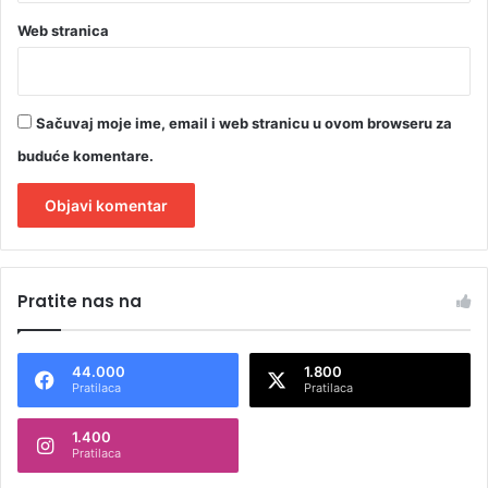
Web stranica
Sačuvaj moje ime, email i web stranicu u ovom browseru za
buduće komentare.
A
l
Pratite nas na
t
e
44.000
1.800
r
Pratilaca
Pratilaca
n
1.400
a
Pratilaca
t