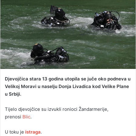
d
a
n
e
m
a
i
l
Djevojčica stara 13 godina utopila se juče oko podneva u
Velikoj Moravi u naselju Donja Livadica kod Velike Plane
u Srbiji.
Tijelo djevojčice su izvukli ronioci Žandarmerije,
prenosi
Blic
.
U toku je
istraga
.