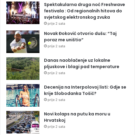
Spektakularna druga noć Freshwave
festivala : Od regionalnih hitova do
svjetskog elektronskog zvuka
prije 2 sata
Novak Đoković otvorio dušu: “Taj
poraz me uništio”
prije 2 sata
Danas naoblačenje uz lokalne
pljuskove i blagi pad temperature
prije 2 sata
Decenija na Interpolovoj listi: Gdje se
krije Slobodanka Tošić?
prije 2 sata
Novi kolaps na putu ka moru u
Hrvatskoj
prije 2 sata