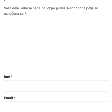
j
Vaša email adresa neće biti objavljivana.
Neophodna polja su
e
označena sa
*
v
u
K
o
m
e
n
t
a
r
Ime
*
*
Email
*