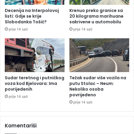
u
ć
l
e
Decenija na Interpolovoj
Krenuo preko granice sa
t
v
listi: Gdje se krije
20 kilograma marihuane
u
o
Slobodanka Tošić?
sakrivene u automobilu
r
j
prije 14 sati
prije 14 sati
e
k
o
m
e
m
o
r
a
Sudar teretnog i putničkog
Težak sudar više vozila na
c
voza kod Bjelovara: Ima
putu Stolac – Neum:
i
povrijeđenih
Nekoliko osoba
povrijeđeno
j
prije 14 sati
i
prije 14 sati
u
S
a
Komentariši
r
a