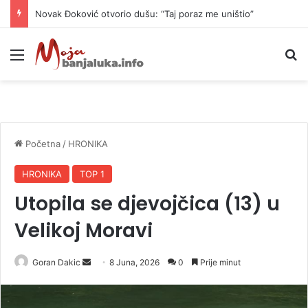
Novak Đoković otvorio dušu: “Taj poraz me uništio”
Meni
P
Početna
/
HRONIKA
HRONIKA
TOP 1
Utopila se djevojčica (13) u
Velikoj Moravi
Goran Dakic
S
8 Juna, 2026
0
Prije minut
e
n