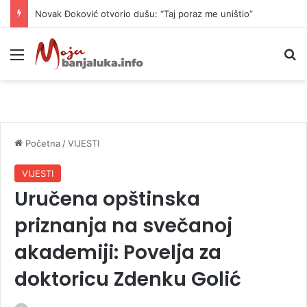
Danas naoblačenje uz lokalne pljuskove i blagi pad temperature
Meni
P
Početna
/
VIJESTI
VIJESTI
Uručena opštinska
priznanja na svečanoj
akademiji: Povelja za
doktoricu Zdenku Golić