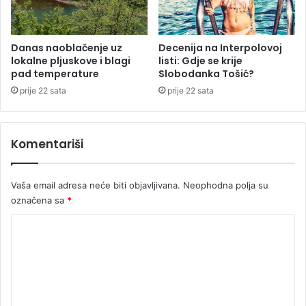
Danas naoblačenje uz
Decenija na Interpolovoj
lokalne pljuskove i blagi
listi: Gdje se krije
pad temperature
Slobodanka Tošić?
prije 22 sata
prije 22 sata
Komentariši
Vaša email adresa neće biti objavljivana.
Neophodna polja su
označena sa
*
K
o
m
e