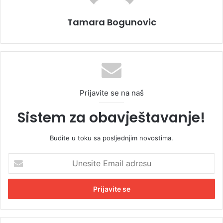
Tamara Bogunovic
Prijavite se na naš
Sistem za obavještavanje!
Budite u toku sa posljednjim novostima.
U
n
e
s
i
t
e