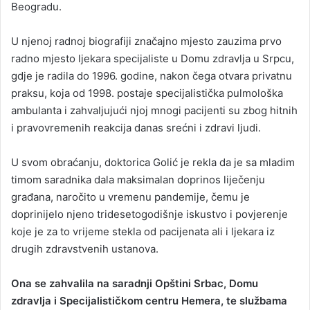
Beogradu.
U njenoj radnoj biografiji značajno mjesto zauzima prvo
radno mjesto ljekara specijaliste u Domu zdravlja u Srpcu,
gdje je radila do 1996. godine, nakon čega otvara privatnu
praksu, koja od 1998. postaje specijalistička pulmološka
ambulanta i zahvaljujući njoj mnogi pacijenti su zbog hitnih
i pravovremenih reakcija danas srećni i zdravi ljudi.
U svom obraćanju, doktorica Golić je rekla da je sa mladim
timom saradnika dala maksimalan doprinos liječenju
građana, naročito u vremenu pandemije, čemu je
doprinijelo njeno tridesetogodišnje iskustvo i povjerenje
koje je za to vrijeme stekla od pacijenata ali i ljekara iz
drugih zdravstvenih ustanova.
Ona se zahvalila na saradnji Opštini Srbac, Domu
zdravlja i Specijalističkom centru Hemera, te službama