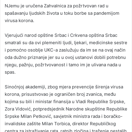
NJemu je uručena Zahvalnica za požrtvovan rad u
spašavanju ljudskih života u toku borbe sa pandemijom
virusa korona.
Vjerujući narod opštine Srbac i Crkvena opština Srbac
smatrali su da ovi plemeniti ljudi, ljekari, medicinske sestre
i pomoćno osoblje UKC-a zaslužuju da im se na ovaj način
oda dužno priznanje jer su u ovoj ustanovi dobili potrebnu
njegu, pažnju, požrtvovanost i tamo im je ulivana nada u
spas.
Sinoćnjoj akademiji, zbog mjera prevencije širenja virusa
korona, prisustvovao je ograničen broj zvanica, među
kojima su bili i ministar finansija u Vladi Republike Srpske,
Zora Vidović, potpredsjednik Narodne skupštine Republike
Srpske Milan Petković, savjetnik ministra rada i boračko-
invalidske zaštite Milan Torbica, direktor Republičkog
centra za istraživanje rata, ratnih zločina i traženje nestalih