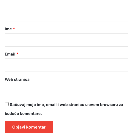
n
t
a
r
Ime
*
*
Email
*
Web stranica
Sačuvaj moje ime, email i web stranicu u ovom browseru za
buduće komentare.