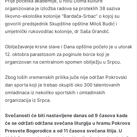
Prije početka akademije, u holu Doma kulture
organizovana je izložba radova sa proteklih 38 saziva
likovno-ekološke kolonije “Bardača-Srbac” o kojoj su
govorili predsjednik Skupštine opštine Miloš Budić i
umjetnički rukovodilac kolonije, dr Saša Grandić.
Obilježavanje krsne slave i Dana opštine počelo je u utorak
12. oktobra parastosom za poginule borce koji je
organizovan na centralnom spomen obilježju u Srpcu.
Zbog loših vremenskih prilika juče nije održan Pokrovski
dan sporta koji je trebao okupiti oko 300 talentovanih
omladinaca iz nekoliko sportskih i omladinskih
organizacija iz Srpca.
Svečanosti će biti nastavljene danas od 9 časova kada
će se održati održana svečana liturgija u hramu Pokrova
Presvete Bogorodice a od 11 časova svečana litija. U