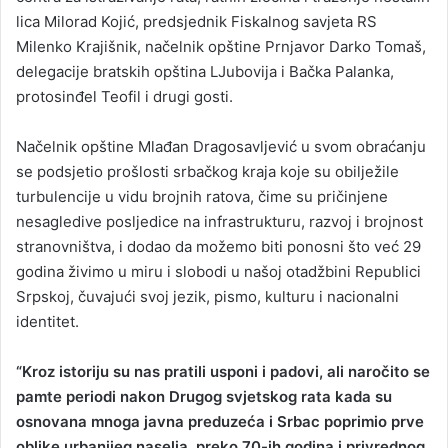
lica Milorad Kojić, predsjednik Fiskalnog savjeta RS
Milenko Krajišnik, načelnik opštine Prnjavor Darko Tomaš,
delegacije bratskih opština LJubovija i Bačka Palanka,
protosinđel Teofil i drugi gosti.
Načelnik opštine Mlađan Dragosavljević u svom obraćanju
se podsjetio prošlosti srbačkog kraja koje su obilježile
turbulencije u vidu brojnih ratova, čime su pričinjene
nesagledive posljedice na infrastrukturu, razvoj i brojnost
stranovništva, i dodao da možemo biti ponosni što već 29
godina živimo u miru i slobodi u našoj otadžbini Republici
Srpskoj, čuvajući svoj jezik, pismo, kulturu i nacionalni
identitet.
“Kroz istoriju su nas pratili usponi i padovi, ali naročito se
pamte periodi nakon Drugog svjetskog rata kada su
osnovana mnoga javna preduzeća i Srbac poprimio prve
oblike urbanijeg naselja, preko 70-ih godina i privrednog