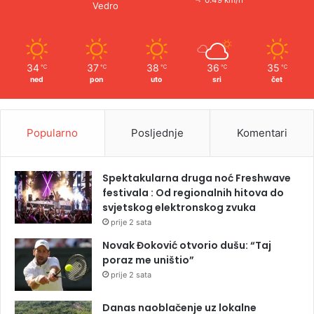
0.49 km/h
Vedro
34
37
38
36
35
℃
℃
℃
℃
℃
ned
pon
uto
sri
čet
Popularno
Posljednje
Komentari
Spektakularna druga noć Freshwave
festivala : Od regionalnih hitova do
svjetskog elektronskog zvuka
prije 2 sata
Novak Đoković otvorio dušu: “Taj
poraz me uništio”
prije 2 sata
Danas naoblačenje uz lokalne