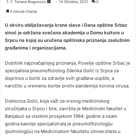
Tamara Bogunovic
S
14 Oktobra, 2021
0
e
5 minuta čitanja
n
d
U okviru obilježavanja krsne slave i Dana opštine Srbac
a
sinoć je održana svečana akademija u Domu kulture u
n
Srpcu na kojoj su uručena opštinska priznanja zaslužnim
e
građanima i organizacijama.
m
a
Dobitnik najznačajnijeg priznanja, Povelje opštine Srbac je
i
specijalista pneumoftiziolog Zdenka Golić iz Srpca za
l
doprinos u borbi za zdravlje svih građana uopšte, a
naročito u vremenu borbe protiv pandemije korona virusa.
Doktorica Golić, koja važi za vrsnog medicinskog
stručnjaka u Srpcu i šire, završila je Medicinski fakultet u
Banjaluci sa visokim prosjekom 1984. godine a osam
godina kasnije specijalizirala je pneumoftiziologiju
(pulmologiju) na Medicinskom fakultetu Univerziteta u