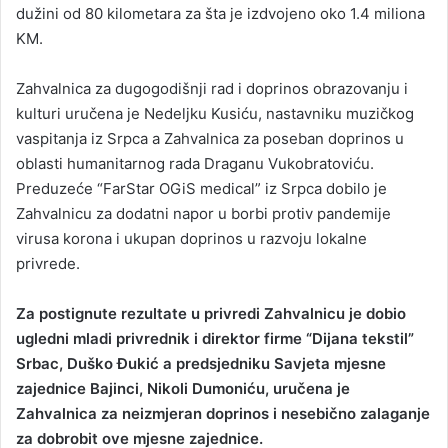
dužini od 80 kilometara za šta je izdvojeno oko 1.4 miliona
KM.
Zahvalnica za dugogodišnji rad i doprinos obrazovanju i
kulturi uručena je Nedeljku Kusiću, nastavniku muzičkog
vaspitanja iz Srpca a Zahvalnica za poseban doprinos u
oblasti humanitarnog rada Draganu Vukobratoviću.
Preduzeće “FarStar OGiS medical” iz Srpca dobilo je
Zahvalnicu za dodatni napor u borbi protiv pandemije
virusa korona i ukupan doprinos u razvoju lokalne
privrede.
Za postignute rezultate u privredi Zahvalnicu je dobio
ugledni mladi privrednik i direktor firme “Dijana tekstil”
Srbac, Duško Đukić a predsjedniku Savjeta mjesne
zajednice Bajinci, Nikoli Dumoniću, uručena je
Zahvalnica za neizmjeran doprinos i nesebično zalaganje
za dobrobit ove mjesne zajednice.