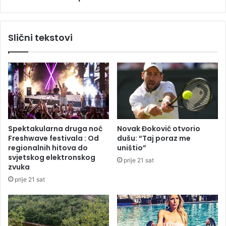
g
ž
p
n
o
o
Slični tekstovi
s
v
j
e
e
d
d
r
o
o
v
i
a
h
n
l
j
a
Spektakularna druga noć
Novak Đoković otvorio
a
d
Freshwave festivala : Od
dušu: “Taj poraz me
d
n
regionalnih hitova do
uništio”
r
o
svjetskog elektronskog
prije 21 sat
o
zvuka
g
prije 21 sat
e