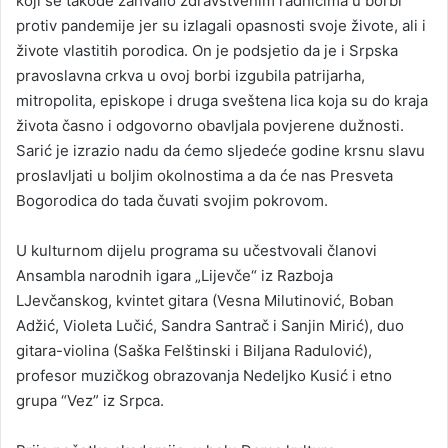
koji se takođe zahvalio zdravstvenim radnicima u borbi
protiv pandemije jer su izlagali opasnosti svoje živote, ali i
živote vlastitih porodica. On je podsjetio da je i Srpska
pravoslavna crkva u ovoj borbi izgubila patrijarha,
mitropolita, episkope i druga sveštena lica koja su do kraja
života časno i odgovorno obavljala povjerene dužnosti.
Sarić je izrazio nadu da ćemo sljedeće godine krsnu slavu
proslavljati u boljim okolnostima a da će nas Presveta
Bogorodica do tada čuvati svojim pokrovom.
U kulturnom dijelu programa su učestvovali članovi
Ansambla narodnih igara „Lijevče“ iz Razboja
LJevčanskog, kvintet gitara (Vesna Milutinović, Boban
Adžić, Violeta Lučić, Sandra Santrač i Sanjin Mirić), duo
gitara-violina (Saška Felštinski i Biljana Radulović),
profesor muzičkog obrazovanja Nedeljko Kusić i etno
grupa “Vez” iz Srpca.