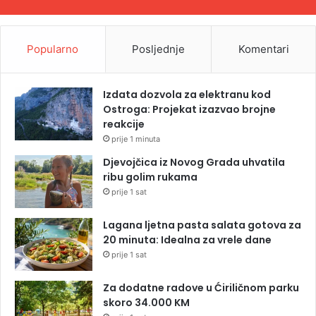
Popularno
Posljednje
Komentari
Izdata dozvola za elektranu kod
Ostroga: Projekat izazvao brojne
reakcije
prije 1 minuta
Djevojčica iz Novog Grada uhvatila
ribu golim rukama
prije 1 sat
Lagana ljetna pasta salata gotova za
20 minuta: Idealna za vrele dane
prije 1 sat
Za dodatne radove u Ćiriličnom parku
skoro 34.000 KM