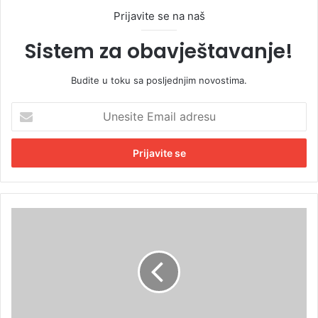
Prijavite se na naš
Sistem za obavještavanje!
Budite u toku sa posljednjim novostima.
U
n
e
s
i
t
e
E
P
m
O
a
R
i
O
l
D
a
I
d
Č
r