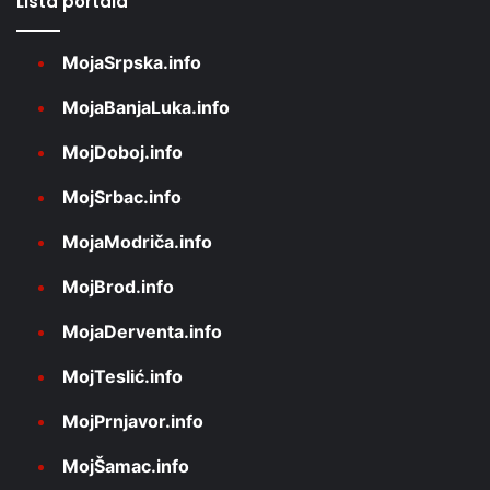
Lista portala
MojaSrpska.info
MojaBanjaLuka.info
MojDoboj.info
MojSrbac.info
MojaModriča.info
MojBrod.info
MojaDerventa.info
MojTeslić.info
MojPrnjavor.info
MojŠamac.info