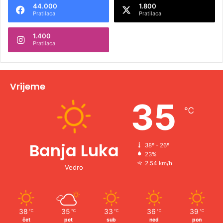
44.000
1.800
r
Pratilaca
Pratilaca
n
1.400
a
Pratilaca
t
i
v
Vrijeme
e
35
℃
:
Banja Luka
38º - 26º
23%
2.54 km/h
Vedro
38
35
33
36
39
℃
℃
℃
℃
℃
čet
pet
sub
ned
pon