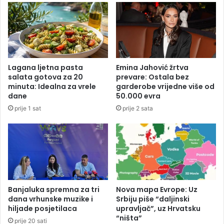
U
R
b
I
i
J
c
E
a
:
o
U
Lagana ljetna pasta
Emina Jahović žrtva
s
h
salata gotova za 20
prevare: Ostala bez
t
a
minuta: Idealna za vrele
garderobe vrijedne više od
a
p
dane
50.000 evra
v
š
prije 1 sat
prije 2 sata
i
e
o
n
o
v
p
l
r
a
o
s
š
n
t
i
Banjaluka spremna za tri
Nova mapa Evrope: Uz
a
k
dana vrhunske muzike i
Srbiju piše “daljinski
j
hiljade posjetilaca
upravljač”, uz Hrvatsku
p
“ništa”
n
o
prije 20 sati