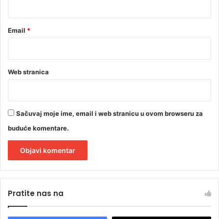
*
e
'
'
Email
*
F
i
l
m
Web stranica
o
v
i
t
Sačuvaj moje ime, email i web stranicu u ovom browseru za
a
'
buduće komentare.
'
A
l
Pratite nas na
t
e