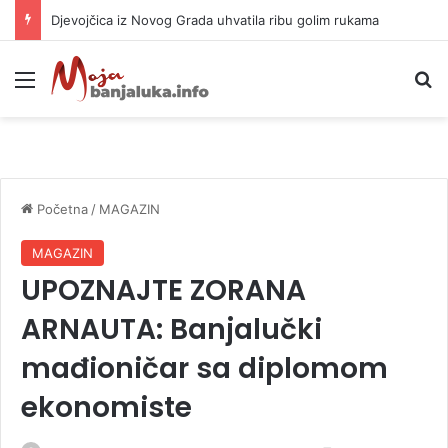
Djevojčica iz Novog Grada uhvatila ribu golim rukama
Meni
P
Početna
/
MAGAZIN
MAGAZIN
UPOZNAJTE ZORANA
ARNAUTA: Banjalučki
mađioničar sa diplomom
ekonomiste