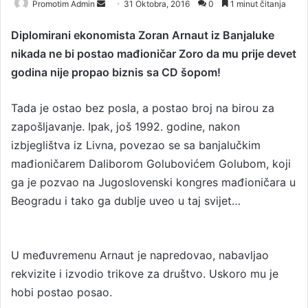
Promotim Admin
S
31 Oktobra, 2016
0
1 minut čitanja
e
Diplomirani ekonomista Zoran Arnaut iz Banjaluke
n
nikada ne bi postao mađioničar Zoro da mu prije devet
d
a
godina nije propao biznis sa CD šopom!
n
e
Tada je ostao bez posla, a postao broj na birou za
m
zapošljavanje. Ipak, još 1992. godine, nakon
a
izbjeglištva iz Livna, povezao se sa banjalučkim
i
mađioničarem Daliborom Golubovićem Golubom, koji
l
ga je pozvao na Jugoslovenski kongres mađioničara u
Beogradu i tako ga dublje uveo u taj svijet…
U međuvremenu Arnaut je napredovao, nabavljao
rekvizite i izvodio trikove za društvo. Uskoro mu je
hobi postao posao.