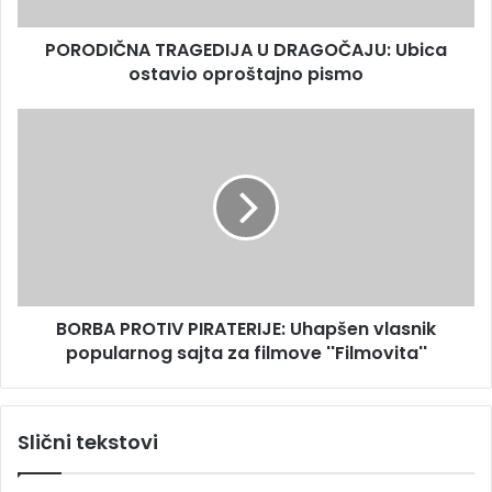
N
e
A
s
PORODIČNA TRAGEDIJA U DRAGOČAJU: Ubica
T
u
ostavio oproštajno pismo
R
A
G
B
E
O
D
R
I
B
J
A
A
P
U
R
D
O
R
T
A
BORBA PROTIV PIRATERIJE: Uhapšen vlasnik
I
G
popularnog sajta za filmove ''Filmovita''
V
O
P
Č
I
A
R
Slični tekstovi
J
A
U
T
:
E