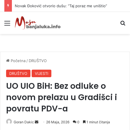
Novak Đoković otvorio dušu: “Taj poraz me uništio”
Meni
P
Početna
/
DRUŠTVO
DRUŠTVO
VIJESTI
UO UIO BiH: Bez odluke o
novom prelazu u Gradišci i
povratu PDV-a
Goran Dakic
S
26 Maja, 2026
0
1 minut čitanja
e