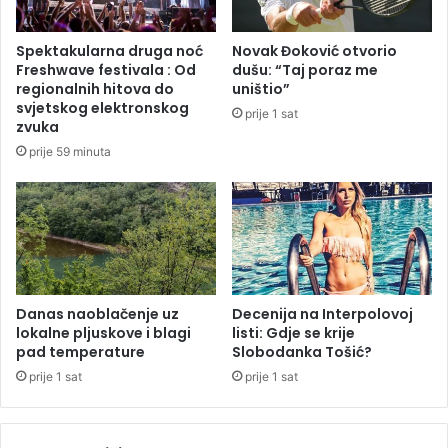
e
t
k
o
Spektakularna druga noć
Novak Đoković otvorio
r
m
Freshwave festivala : Od
dušu: “Taj poraz me
š
:
regionalnih hitova do
uništio”
a
I
svjetskog elektronskog
prije 1 sat
j
n
zvuka
e
d
prije 59 minuta
i
j
c
i
o
p
t
u
Danas naoblačenje uz
Decenija na Interpolovoj
lokalne pljuskove i blagi
listi: Gdje se krije
ž
pad temperature
Slobodanka Tošić?
e
n
prije 1 sat
prije 1 sat
i
z
a