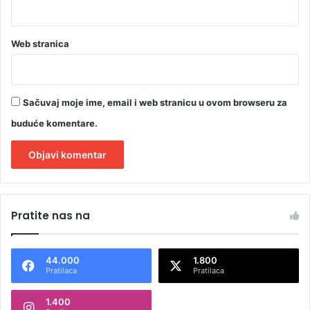
u
F
o
Web stranica
č
i
Sačuvaj moje ime, email i web stranicu u ovom browseru za
buduće komentare.
A
l
Pratite nas na
t
e
44.000
1.800
r
Pratilaca
Pratilaca
n
1.400
a