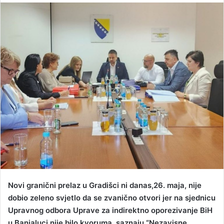
n
d
a
n
e
m
a
i
l
Novi granični prelaz u Gradišci ni danas,26. maja, nije
dobio zeleno svjetlo da se zvanično otvori jer na sjednicu
Upravnog odbora Uprave za indirektno oporezivanje BiH
u Banjaluci nije bilo kvoruma, saznaju “Nezavisne