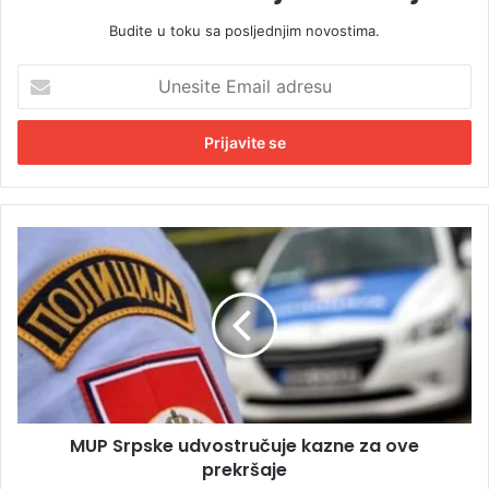
Budite u toku sa posljednjim novostima.
U
n
e
s
i
t
e
E
M
m
U
a
P
i
S
l
r
a
p
d
s
r
k
e
e
s
MUP Srpske udvostručuje kazne za ove
u
u
prekršaje
d