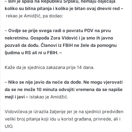
–
BiH je spala na Republiku Srpsku, nemaju osjećaja
koliko su bitna pitanja i koliko je bitan ovaj dnevni red –
rekao je Amidžić, pa dodao:
–
Ovdje se prije svega radi o povratu PDV na prvu
nekretninu. Gospođa Zora Vidović i ja smo ih javno
pozvali da dođu. Članovi iz FBiH ne žele da pomognu
ljudima u RS ali ni u FBIH. –
Kaže da je sjednica zakazana prije 14 dana.
–
Niko se nije javio da neće da dođe. Ne mogu vjerovati
da se ne može 10 minuta odvojiti vremena da se napiše
mejl i javi –
istakao je Amidžić.
Vidovićeva je izrazila žaljenje jer je na sjednici predviđen
veliki broj pitanja koji idu u korist građana, privrede, ali i
UIO.