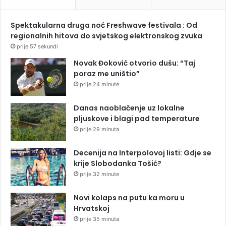
Spektakularna druga noć Freshwave festivala : Od
regionalnih hitova do svjetskog elektronskog zvuka
prije 57 sekundi
Novak Đoković otvorio dušu: “Taj
poraz me uništio”
prije 24 minute
Danas naoblačenje uz lokalne
pljuskove i blagi pad temperature
prije 29 minuta
Decenija na Interpolovoj listi: Gdje se
krije Slobodanka Tošić?
prije 32 minute
Novi kolaps na putu ka moru u
Hrvatskoj
prije 35 minuta