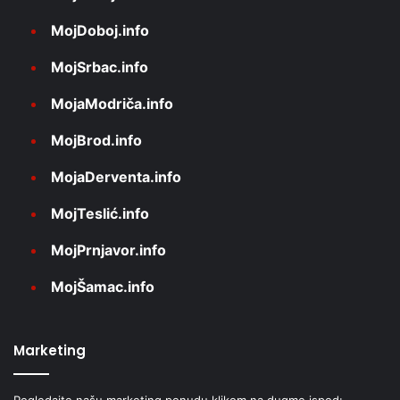
MojDoboj.info
MojSrbac.info
MojaModriča.info
MojBrod.info
MojaDerventa.info
MojTeslić.info
MojPrnjavor.info
MojŠamac.info
Marketing
Pogledajte našu marketing ponudu klikom na dugme ispod: