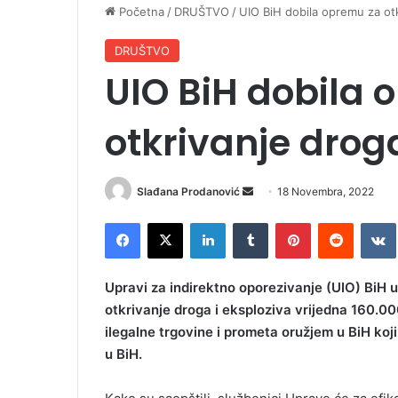
Početna
/
DRUŠTVO
/
UIO BiH dobila opremu za otk
DRUŠTVO
UIO BiH dobila 
otkrivanje droga
Slađana Prodanović
S
18 Novembra, 2022
e
Facebook
X
LinkedIn
Tumblr
Pinterest
Reddit
VK
n
d
a
Upravi za indirektno oporezivanje (UIO) BiH 
n
otkrivanje droga i eksploziva vrijedna 160.0
e
ilegalne trgovine i prometa oružjem u BiH koj
m
u BiH.
a
i