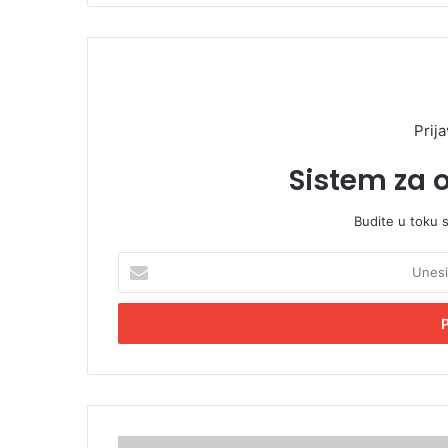
Prija
Sistem za 
Budite u toku 
U
n
e
s
i
t
e
E
m
Ž