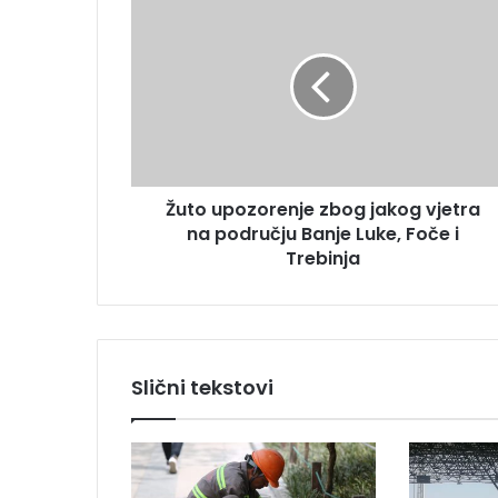
a
u
i
t
l
o
a
u
d
p
r
o
e
z
s
o
u
Žuto upozorenje zbog jakog vjetra
r
na području Banje Luke, Foče i
e
n
Trebinja
j
e
z
b
o
Slični tekstovi
g
j
a
k
o