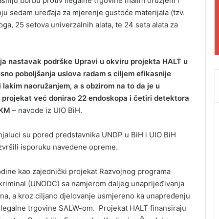
asniju borbu protiv ilegalne trgovine malim oružjem i
ju sedam uređaja za mjerenje gustoće materijala (tzv.
oga, 25 setova univerzalnih alata, te 24 seta alata za
ja nastavak podrške Upravi u okviru projekta HALT u
sno poboljšanja uslova radam s ciljem efikasnije
i lakim naoružanjem, a s obzirom na to da je u
rojekat već donirao 22 endoskopa i četiri detektora
 KM –
navode iz UIO BiH.
njaluci su pored predstavnika UNDP u BiH i UIO BiH
 izvršili isporuku navedene opreme.
odine kao zajednički projekat Razvojnog programa
i kriminal (UNODC) sa namjerom daljeg unaprijeđivanja
ana, a kroz ciljano djelovanje usmjereno ka unapređenju
 ilegalne trgovine SALW-om. Projekat HALT finansiraju