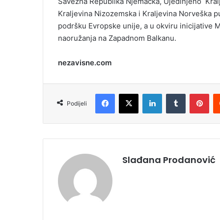
Savezna Republika Njemačka, Ujedinjeno Kralj
Kraljevina Nizozemska i Kraljevina Norveška p
podršku Evropske unije, a u okviru inicijative
naoružanja na Zapadnom Balkanu.
nezavisne.com
Facebook
X
LinkedIn
Tumblr
Pinterest
Podijeli
Slađana Prodanović