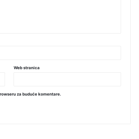
a
n
a
S
r
p
s
k
e
Web stranica
browseru za buduće komentare.