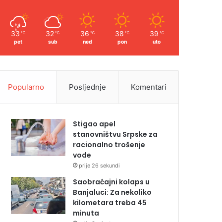
33
32
36
38
39
℃
℃
℃
℃
℃
pet
sub
ned
pon
uto
Popularno
Posljednje
Komentari
Stigao apel
stanovništvu Srpske za
racionalno trošenje
vode
prije 26 sekundi
Saobraćajni kolaps u
Banjaluci: Za nekoliko
kilometara treba 45
minuta