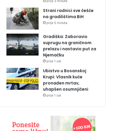
prije 3 minute
Strani radnici sve češće
na gradilištima BiH
prije 5 minuta
Gradiška: Zaboravio
suprugu na graničnom
prelazu i nastavio put za
Njemačku
prije 1 sat
Ubistvo u Bosanskoj
Krupi: Vlasnik kuće
pronađen mrtav,
uhapšen osumnjičeni
prije 1 sat