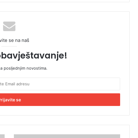
vite se na naš
obavještavanje!
sa posljednjim novostima.
D