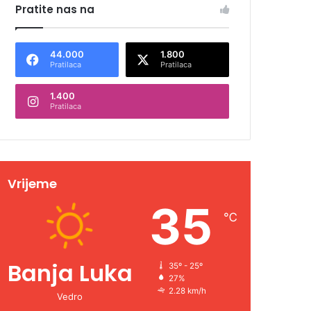
Pratite nas na
44.000
1.800
Pratilaca
Pratilaca
1.400
Pratilaca
Vrijeme
35
℃
Banja Luka
35º - 25º
27%
2.28 km/h
Vedro