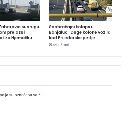
i
c
o
m
Zaboravio suprugu
Saobraćajni kolaps u
O
om prelazu i
Banjaluci: Duge kolone vozila
d
ut za Njemačku
kod Prijedorske petlje
b
prije 5 sati
o
r
a
z
a
p
r
o
s
olja su označena sa
*
l
a
v
u
D