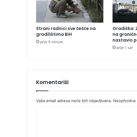
g
v
j
e
Strani radnici sve češće na
Gradiška: 
t
gradilištima BiH
na graničn
r
nastavio p
prije 6 minuta
a
prije 1 sat
n
a
p
o
d
r
Komentariši
u
č
j
Vaša email adresa neće biti objavljivana.
Neophodna p
u
K
B
a
o
n
m
j