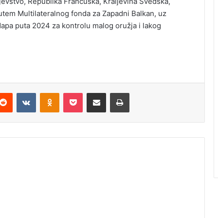
evstvo, Republika Francuska, Kraljevina Švedska,
utem Multilateralnog fonda za Zapadni Balkan, uz
 Mapa puta 2024 za kontrolu malog oružja i lakog
Reddit
VKontakte
Odnoklassniki
Pocket
Podijeli putem Emaila
Odštampaj