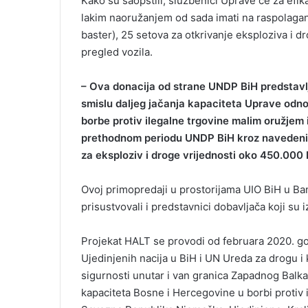
Kako su saopštili, službenici Uprave će za efik
l
lakim naoružanjem od sada imati na raspolagan
baster), 25 setova za otkrivanje eksploziva i dr
pregled vozila.
– Ova donacija od strane UNDP BiH predstavl
smislu daljeg jačanja kapaciteta Uprave odno
borbe protiv ilegalne trgovine malim oružjem 
prethodnom periodu UNDP BiH kroz navedeni p
za eksploziv i droge vrijednosti oko 450.000
Ovoj primopredaji u prostorijama UIO BiH u Ba
prisustvovali i predstavnici dobavljača koji su
Projekat HALT se provodi od februara 2020. g
Ujedinjenih nacija u BiH i UN Ureda za drogu 
sigurnosti unutar i van granica Zapadnog Balk
kapaciteta Bosne i Hercegovine u borbi protiv