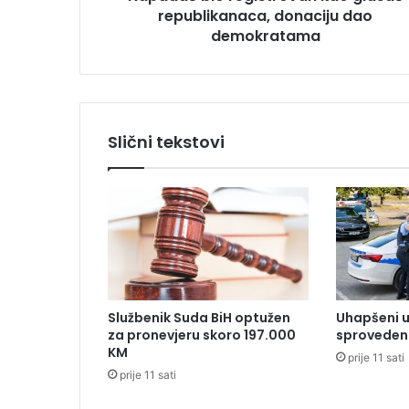
republikanaca, donaciju dao
r
e
demokratama
g
i
s
t
r
Slični tekstovi
o
v
a
n
k
a
o
g
l
Službenik Suda BiH optužen
Uhapšeni u
a
za pronevjeru skoro 197.000
sproveden 
s
KM
prije 11 sati
a
prije 11 sati
č
r