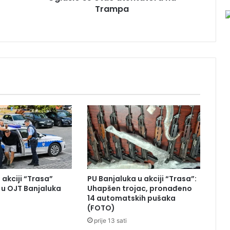
Trampa
t
a
c
a
t
e
n
t
a
t
o
r
a
n
a
T
 akciji “Trasa”
PU Banjaluka u akciji “Trasa”:
r
u OJT Banjaluka
Uhapšen trojac, pronađeno
a
14 automatskih pušaka
m
(FOTO)
p
prije 13 sati
a