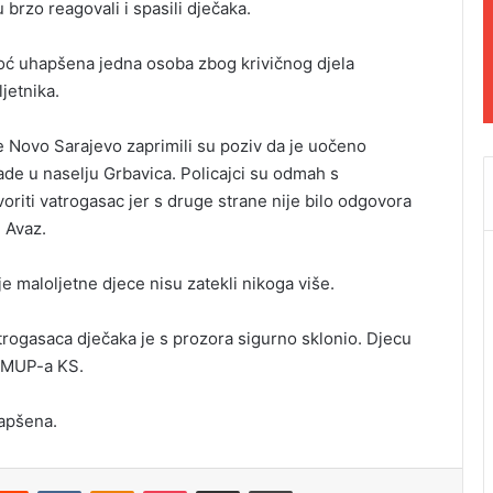
 brzo reagovali i spasili dječaka.
oć uhapšena jedna osoba zbog krivičnog djela
ljetnika.
ice Novo Sarajevo zaprimili su poziv da je uočeno
ade u naselju Grbavica. Policajci su odmah s
voriti vatrogasac jer s druge strane nije bilo odgovora
 Avaz.
e maloljetne djece nisu zatekli nikoga više.
trogasaca dječaka je s prozora sigurno sklonio. Djecu
z MUP-a KS.
hapšena.
Reddit
VKontakte
Odnoklassniki
Pocket
Podijeli putem Emaila
Odštampaj