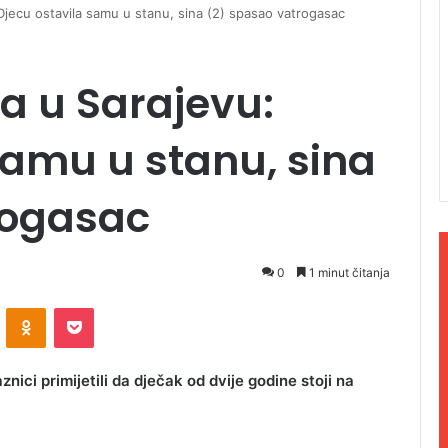
jecu ostavila samu u stanu, sina (2) spasao vatrogasac
 u Sarajevu:
samu u stanu, sina
rogasac
0
1 minut čitanja
ontakte
Odnoklassniki
Pocket
ici primijetili da dječak od dvije godine stoji na