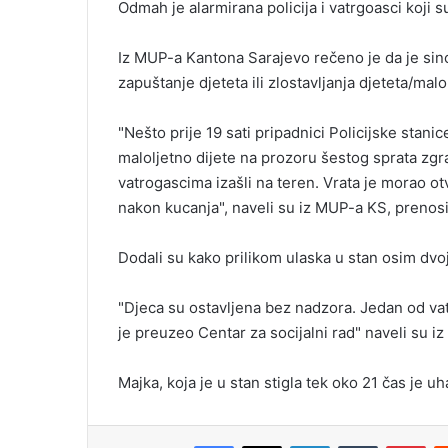
Odmah je alarmirana policija i vatrgoasci koji su
a
i
Iz MUP-a Kantona Sarajevo rečeno je da je sin
l
zapuštanje djeteta ili zlostavljanja djeteta/malo
"Nešto prije 19 sati pripadnici Policijske stan
maloljetno dijete na prozoru šestog sprata zgr
vatrogascima izašli na teren. Vrata je morao ot
nakon kucanja", naveli su iz MUP-a KS, prenosi
Dodali su kako prilikom ulaska u stan osim dvoj
"Djeca su ostavljena bez nadzora. Jedan od va
je preuzeo Centar za socijalni rad" naveli su i
Majka, koja je u stan stigla tek oko 21 čas je u
Facebook
X
LinkedIn
Tumblr
Pinterest