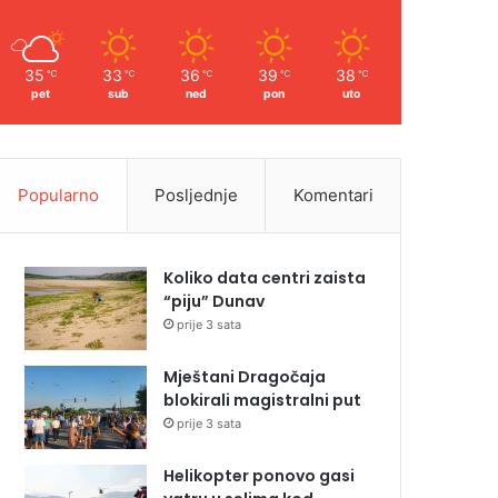
35
33
36
39
38
℃
℃
℃
℃
℃
pet
sub
ned
pon
uto
Popularno
Posljednje
Komentari
Koliko data centri zaista
“piju” Dunav
prije 3 sata
Mještani Dragočaja
blokirali magistralni put
prije 3 sata
Helikopter ponovo gasi