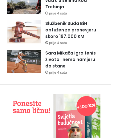
vatru u selima kod
Trebinja
prije 4 sata
Službenik Suda BiH
optužen za pronevjeru
skoro 197.000 KM
prije 4 sata
Sara Mikača igra tenis
života i nema namjeru
da stane
prije 4 sata