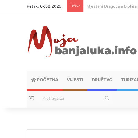
Petak, 07.08.2026.
Uživo
Helikopter ponovo gasi vat
POČETNA
VIJESTI
DRUŠTVO
TURIZA
Nasumični tekstovi
Pretraga
za