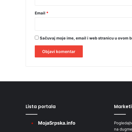
d
a
o
Email
*
d
e
m
o
Sačuvaj moje ime, email i web stranicu u ovom 
k
r
a
A
t
a
l
m
t
a
e
r
Lista portala
Market
n
a
MojaSrpska.info
Pogledajt
t
na dugme