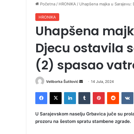
Početna
/
HRONIKA
/
Uhapšena majka u Sarajevu: D
HRONIKA
Uhapšena majka
Djecu ostavila 
(2) spasao vat
Veliborka Šutilović
S
14 Jula, 2024
e
Facebook
X
LinkedIn
Tumblr
Pinterest
Reddit
VK
n
d
a
U Sarajevskom naselju Grbavica juče su prolazn
n
prozoru na šestom spratu stambene zgrade.
e
m