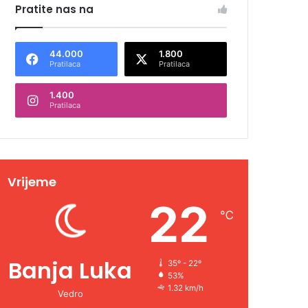
Pratite nas na
44.000
1.800
Pratilaca
Pratilaca
1.400
Pratilaca
Vrijeme
22
℃
Banja Luka
35º - 22º
53%
1.32 km/h
Vedro