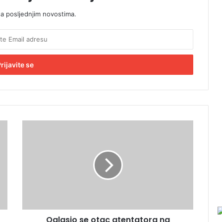
sa posljednjim novostima.
O
g
l
a
s
i
o
s
e
Oglasio se otac atentatora na
o