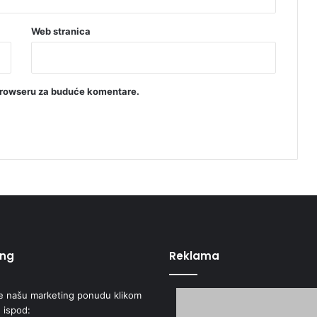
Web stranica
browseru za buduće komentare.
ing
Reklama
e našu marketing ponudu klikom
 ispod: