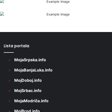
Lista portala
MojaSrpska.info
MojaBanjaLuka.info
MojDoboj.info
MojSrbac.info
MojaModriča.info
MojBrod.info