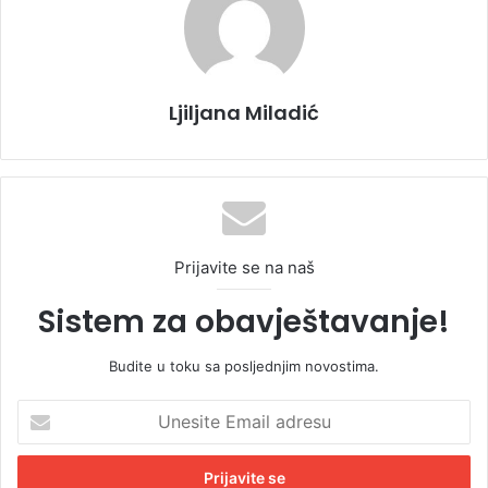
Ljiljana Miladić
Prijavite se na naš
Sistem za obavještavanje!
Budite u toku sa posljednjim novostima.
U
n
e
s