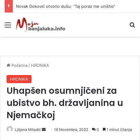
Novak Đoković otvorio dušu: “Taj poraz me uništio”
Meni
P
Početna
/
HRONIKA
HRONIKA
Uhapšen osumnjičeni za
ubistvo bh. državljanina u
Njemačkoj
Ljiljana Miladić
S
16 Novembra, 2022
0
1 minut čitanja
e