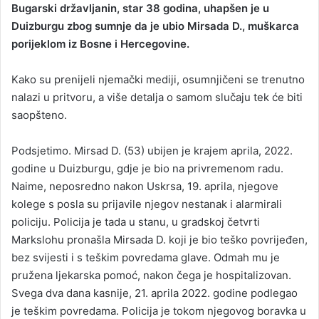
Bugarski državljanin, star 38 godina, uhapšen je u
n
Duizburgu zbog sumnje da je ubio Mirsada D., muškarca
d
porijeklom iz Bosne i Hercegovine.
a
n
Kako su prenijeli njemački mediji, osumnjičeni se trenutno
e
nalazi u pritvoru, a više detalja o samom slučaju tek će biti
m
a
saopšteno.
i
l
Podsjetimo. Mirsad D. (53) ubijen je krajem aprila, 2022.
godine u Duizburgu, gdje je bio na privremenom radu.
Naime, neposredno nakon Uskrsa, 19. aprila, njegove
kolege s posla su prijavile njegov nestanak i alarmirali
policiju. Policija je tada u stanu, u gradskoj četvrti
Markslohu pronašla Mirsada D. koji je bio teško povrijeđen,
bez svijesti i s teškim povredama glave. Odmah mu je
pružena ljekarska pomoć, nakon čega je hospitalizovan.
Svega dva dana kasnije, 21. aprila 2022. godine podlegao
je teškim povredama. Policija je tokom njegovog boravka u