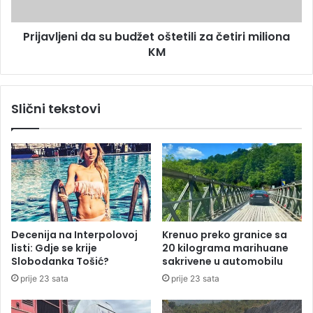
u
j
m
e
Prijavljeni da su budžet oštetili za četiri miliona
a
n
m
KM
i
a
d
i
a
s
s
Slični tekstovi
i
u
n
b
u
d
ž
e
t
o
š
Decenija na Interpolovoj
Krenuo preko granice sa
t
listi: Gdje se krije
20 kilograma marihuane
e
Slobodanka Tošić?
sakrivene u automobilu
t
prije 23 sata
prije 23 sata
i
l