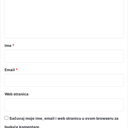
m
e
n
t
a
r
Ime
*
*
Email
*
Web stranica
Sačuvaj moje ime, email i web stranicu u ovom browseru za
buduće komentare.