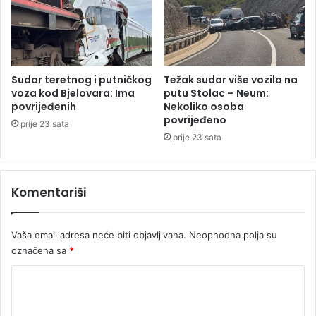
i
z
a
č
e
t
Sudar teretnog i putničkog
Težak sudar više vozila na
i
voza kod Bjelovara: Ima
putu Stolac – Neum:
r
povrijeđenih
Nekoliko osoba
povrijeđeno
i
prije 23 sata
m
prije 23 sata
i
l
i
Komentariši
o
n
a
Vaša email adresa neće biti objavljivana.
Neophodna polja su
K
označena sa
*
M
K
o