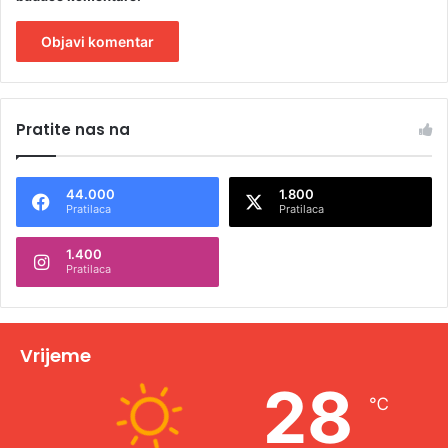
A
l
Pratite nas na
t
e
44.000
1.800
r
Pratilaca
Pratilaca
n
1.400
a
Pratilaca
t
i
v
Vrijeme
e
28
℃
: