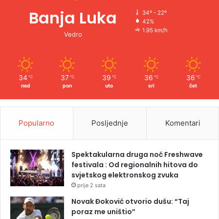
Banja Luka
34º - 22º
42%
1.95 km/h
Vedro
34
37
39
36
36
℃
℃
℃
℃
℃
ned
pon
uto
sri
čet
Popularno
Posljednje
Komentari
Spektakularna druga noć Freshwave
festivala : Od regionalnih hitova do
svjetskog elektronskog zvuka
prije 2 sata
Novak Đoković otvorio dušu: “Taj
poraz me uništio”