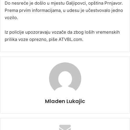
Do nesreće je došlo u mjestu Galjipovci, opština Prnjavor.
a
Prema prvim informacijama, u udesu je učestvovalo jedno
n
vozilo.
e
m
Iz policije upozoravaju vozače da zbog loših vremenskih
a
prilika voze oprezno, piše ATVBL.com.
i
l
Mladen Lukajic