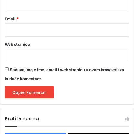
*
i
t
u
Email
*
Web stranica
Sačuvaj moje ime, email i web stranicu u ovom browseru za
buduće komentare.
A
l
Pratite nas na
t
e