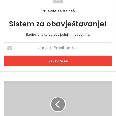
Prijavite se na naš
Sistem za obavještavanje!
Budite u toku sa posljednjim novostima.
U
n
e
s
i
t
e
E
S
m
t
a
a
i
n
l
i
a
v
d