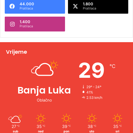
44.000
1.800
r
Pratilaca
Pratilaca
n
1.400
a
Pratilaca
t
i
v
Vrijeme
e
29
℃
:
Banja Luka
29º - 24º
41%
2.53 km/h
Oblačno
27
35
39
38
35
℃
℃
℃
℃
℃
sub
ned
pon
uto
sri