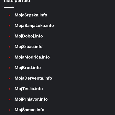
Lista portala
MojaSrpska.info
MojaBanjaLuka.info
MojDoboj.info
MojSrbac.info
MojaModriča.info
MojBrod.info
MojaDerventa.info
MojTeslić.info
MojPrnjavor.info
MojŠamac.info