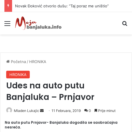
Novak Đoković otvorio dušu: “Taj poraz me uništio”
Meni
P
Početna
/
HRONIKA
HRONIKA
Udes na auto putu
Banjaluka – Prnjavor
Mladen Lukajic
S
11 Februara, 2019
0
Prije minut
e
Na auto putu Prnjavor- Banjaluka dogodila se saobraćajna
n
nesreća.
d