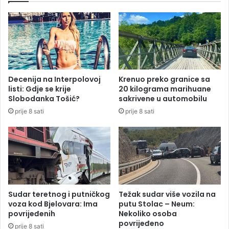
e
n
s
e
n
z
o
v
m
e
s
z
t
d
Decenija na Interpolovoj
Krenuo preko granice sa
a
e
listi: Gdje se krije
20 kilograma marihuane
n
o
Slobodanka Tošić?
sakrivene u automobilu
o
t
prije 8 sati
prije 8 sati
v
k
n
r
i
i
š
l
t
i
v
j
u
e
R
z
Sudar teretnog i putničkog
Težak sudar više vozila na
e
i
voza kod Bjelovara: Ima
putu Stolac – Neum:
p
v
povrijeđenih
Nekoliko osoba
u
povrijeđeno
e
prije 8 sati