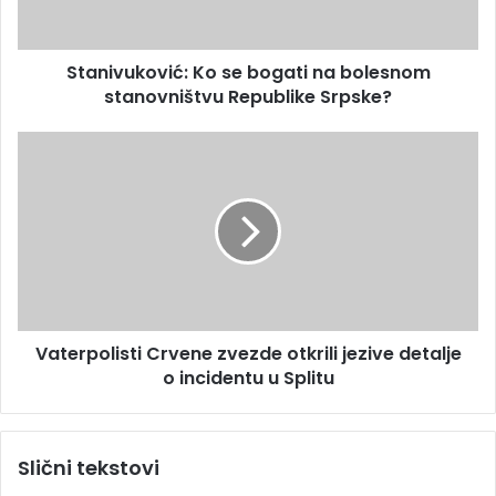
u
r
k
e
o
s
Stanivuković: Ko se bogati na bolesnom
v
u
stanovništvu Republike Srpske?
i
ć
:
V
K
a
o
t
s
e
e
r
b
p
o
o
g
l
a
i
t
Vaterpolisti Crvene zvezde otkrili jezive detalje
s
i
o incidentu u Splitu
t
n
i
a
C
b
r
Slični tekstovi
o
v
l
e