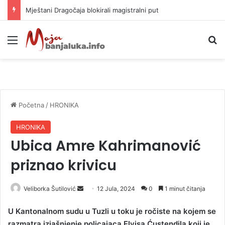
Mještani Dragočaja blokirali magistralni put
Meni
P
Početna
/
HRONIKA
HRONIKA
Ubica Amre Kahrimanović
priznao krivicu
Veliborka Šutilović
S
12 Jula, 2024
0
1 minut čitanja
e
U Kantonalnom sudu u Tuzli u toku je ročiste na kojem se
n
razmatra izjašnjenje policajaca Elvisa Ćustendila koji je
d