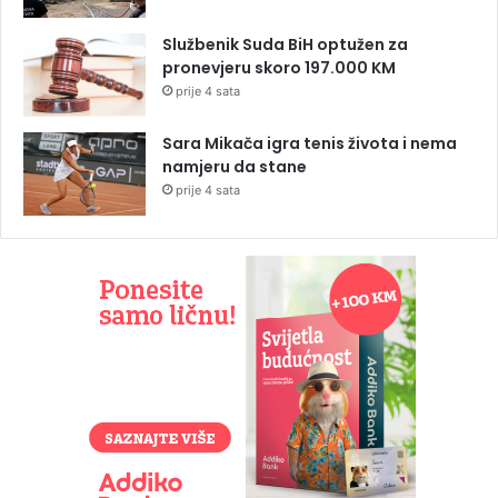
Službenik Suda BiH optužen za
pronevjeru skoro 197.000 KM
prije 4 sata
Sara Mikača igra tenis života i nema
namjeru da stane
prije 4 sata