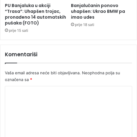
v
PU Banjaluka u akciji
Banjalučanin ponovo
o
“Trasa”: Uhapšen trojac,
uhapšen: Ukrao BMW pa
t
pronađeno 14 automatskih
imao udes
pušaka (FOTO)
n
prije 18 sati
o
prije 15 sati
o
s
i
Komentariši
g
u
r
Vaša email adresa neće biti objavljivana.
Neophodna polja su
a
označena sa
*
n
j
K
e
,
o
a
m
k
e
a
d
n
p
t