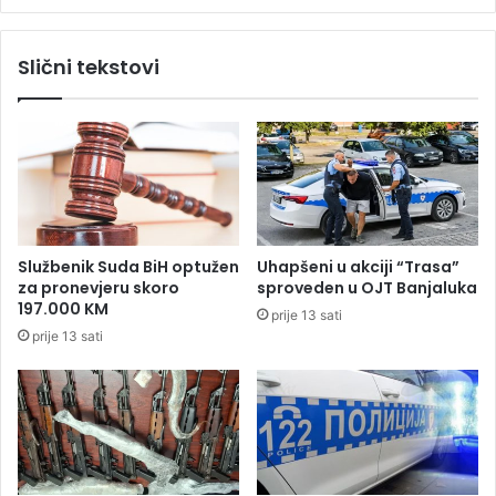
a
v
n
a
Slični tekstovi
a
j
s
u
z
k
a
l
d
i
i
j
j
e
e
n
l
t
Službenik Suda BiH optužen
Uhapšeni u akciji “Trasa”
o
e
za pronevjeru skoro
sproveden u OJT Banjaluka
v
d
197.000 KM
prije 13 sati
e
a
prije 13 sati
B
i
i
m
H
a
j
u
ž
i