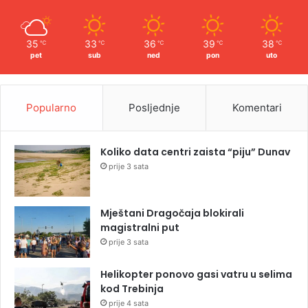
35
33
36
39
38
℃
℃
℃
℃
℃
pet
sub
ned
pon
uto
Popularno
Posljednje
Komentari
Koliko data centri zaista “piju” Dunav
prije 3 sata
Mještani Dragočaja blokirali
magistralni put
prije 3 sata
Helikopter ponovo gasi vatru u selima
kod Trebinja
prije 4 sata