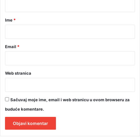
r
e
a
m
r
Ime
*
i
n
*
u
k
Email
*
r
e
d
i
Web stranica
t
n
a
p
l
Sačuvaj moje ime, email i web stranicu u ovom browseru za
a
buduće komentare.
ć
u
j
u
A
o