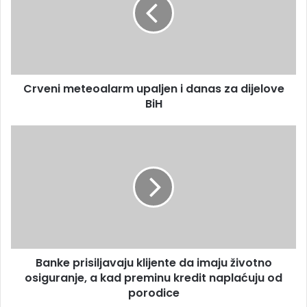
e
l
n
a
i
d
m
r
e
e
t
s
Crveni meteoalarm upaljen i danas za dijelove
e
u
BiH
o
a
l
B
a
a
r
n
m
k
u
e
p
p
a
r
l
i
j
s
e
Banke prisiljavaju klijente da imaju životno
i
n
osiguranje, a kad preminu kredit naplaćuju od
l
i
j
porodice
d
a