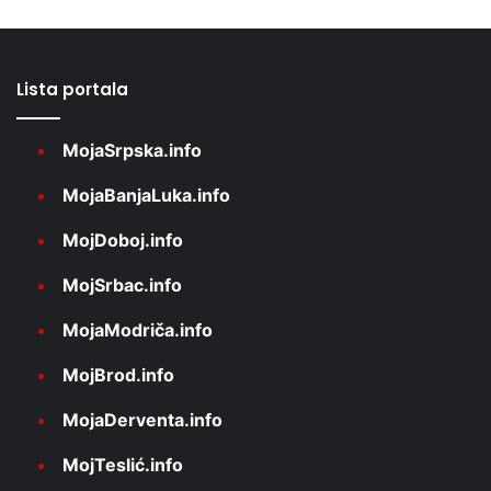
Lista portala
MojaSrpska.info
MojaBanjaLuka.info
MojDoboj.info
MojSrbac.info
MojaModriča.info
MojBrod.info
MojaDerventa.info
MojTeslić.info