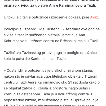
priznao krivicu za ubistvo Amre Kahrimanović u Tuzli.
a
n
U toku je čitanje optužnice i iznošenje dokaza, piše
Avaz
.
e
m
a
Policijski službenik Elvis Ćustendil 7. februara ove godine
i
s više hitaca iz službenog pištolja usmrtio je Amru
l
Kahrimanović u tržnom centru na Brčanskoj malti u Tuzli.
Tužilaštvo Tuzlanskog protiv njega je podiglo optužnicu
koju je potvrdio Kantonalni sud Tuzla .
– Ćustendil je optužen da je u alkoholiziranom stanju,
nakon što je suvlasnica ugostiteljskog objekta u Tržnom
centru u Tuzli Amra Kahrimanović oko 21 sat došla kako bi
se objekat zatvorio i izašla iz prostora, naglo ustao i
krenuo za oštećenom. Tada je u holu tržnog centra iz
neposredne blizine, iz službenog pištolja Uprave policije
MUP-a TK u kojoj je bio zaposlen u Operativnom centru,