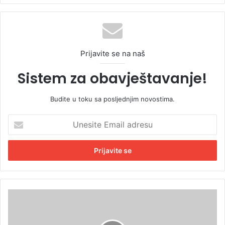
Prijavite se na naš
Sistem za obavještavanje!
Budite u toku sa posljednjim novostima.
U
n
e
s
i
t
e
E
C
m
r
a
v
i