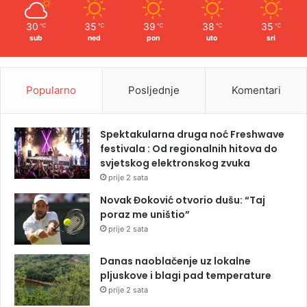
30
35
39
38
35
℃
℃
℃
℃
℃
sub
ned
pon
uto
sri
Popularno
Posljednje
Komentari
Spektakularna druga noć Freshwave
festivala : Od regionalnih hitova do
svjetskog elektronskog zvuka
prije 2 sata
Novak Đoković otvorio dušu: “Taj
poraz me uništio”
prije 2 sata
Danas naoblačenje uz lokalne
pljuskove i blagi pad temperature
prije 2 sata