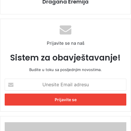
Dragana Eremija
Prijavite se na naš
Sistem za obavještavanje!
Budite u toku sa posljednjim novostima.
U
n
e
s
i
t
e
E
K
m