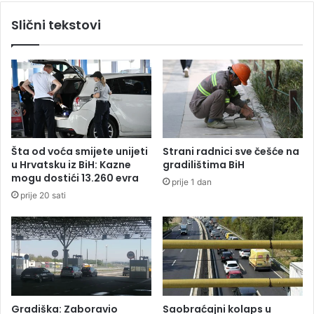
o
đ
Slični tekstovi
v
e
a
n
t
o
i
d
s
e
m
v
a
e
r
t
t
b
Šta od voća smijete unijeti
Strani radnici sve češće na
f
e
u Hrvatsku iz BiH: Kazne
gradilištima BiH
o
b
mogu dostići 13.260 evra
prije 1 dan
n
a
prije 20 sati
Gradiška: Zaboravio
Saobraćajni kolaps u