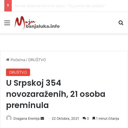
Danas naoblačenje uz lokalne pljuskove i blagi pad temperature
Meni
P
Početna
/
DRUŠTVO
DRUŠTVO
U Srpskoj 354
novozaraženih, 21 osoba
preminula
Dragana Eremija
S
22 Oktobra, 2021
0
1 minut čitanja
e