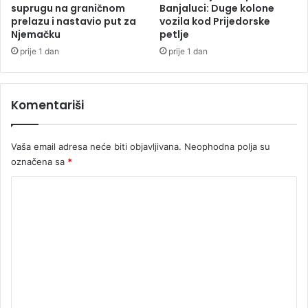
suprugu na graničnom
Banjaluci: Duge kolone
prelazu i nastavio put za
vozila kod Prijedorske
Njemačku
petlje
prije 1 dan
prije 1 dan
Komentariši
Vaša email adresa neće biti objavljivana.
Neophodna polja su
označena sa
*
K
o
m
e
n
t