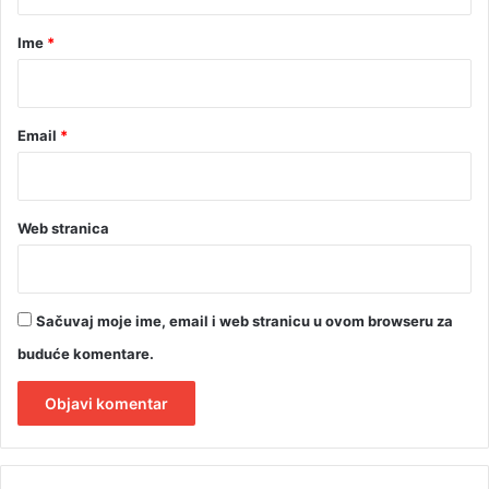
a
r
Ime
*
*
Email
*
Web stranica
Sačuvaj moje ime, email i web stranicu u ovom browseru za
buduće komentare.
A
l