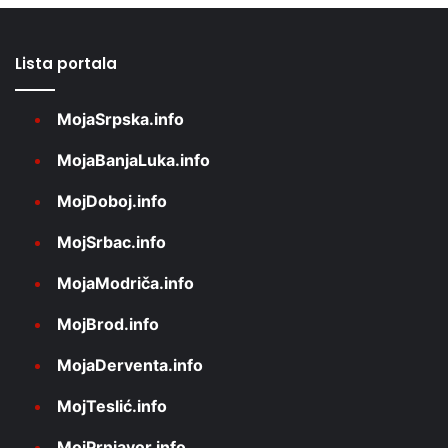
Lista portala
MojaSrpska.info
MojaBanjaLuka.info
MojDoboj.info
MojSrbac.info
MojaModriča.info
MojBrod.info
MojaDerventa.info
MojTeslić.info
MojPrnjavor.info