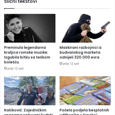
Slični tekstovi
B
i
a
b
n
i
j
v
a
š
l
i
u
g
c
r
i
a
Preminula legendarna
Maskirani razbojnici iz
s
d
kraljica romske muzike:
budvanskog marketa
m
o
Izgubila bitku sa teškom
odnijeli 320.000 evra
a
n
bolešću
prije 12 sati
n
a
prije 12 sati
j
č
i
e
t
l
i
n
s
i
a
k
v
B
i
a
Kašiković: Zajedničkim
Počela podjela besplatnih
š
n