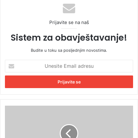
Prijavite se na naš
Sistem za obavještavanje!
Budite u toku sa posljednjim novostima.
U
n
e
s
i
t
e
E
T
m
a
a
k
i
s
l
i