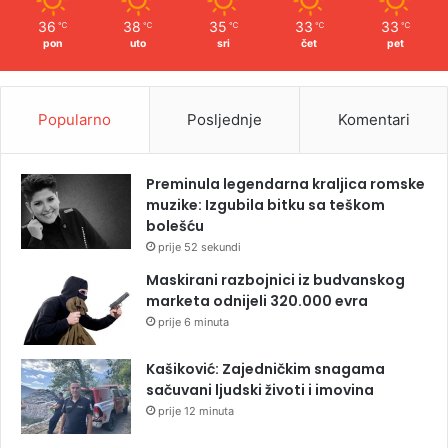
36
38
35
33
33
℃
℃
℃
℃
℃
pon
uto
sri
čet
pet
Popularno
Posljednje
Komentari
Preminula legendarna kraljica romske
muzike: Izgubila bitku sa teškom
bolešću
prije 52 sekundi
Maskirani razbojnici iz budvanskog
marketa odnijeli 320.000 evra
prije 6 minuta
Kašiković: Zajedničkim snagama
sačuvani ljudski životi i imovina
prije 12 minuta