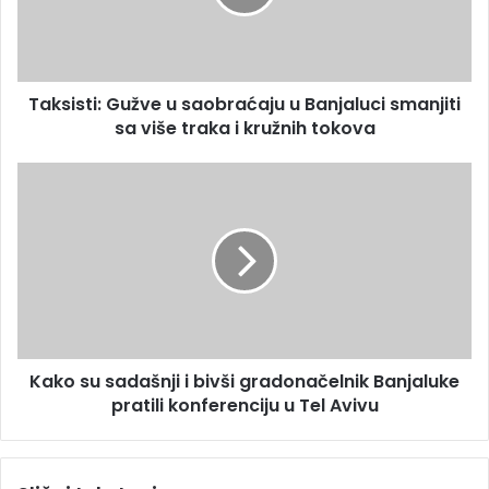
a
s
d
t
r
i
e
:
s
Taksisti: Gužve u saobraćaju u Banjaluci smanjiti
G
u
sa više traka i kružnih tokova
u
ž
v
K
e
a
u
k
s
o
a
s
o
u
b
s
r
a
a
d
ć
Kako su sadašnji i bivši gradonačelnik Banjaluke
a
a
pratili konferenciju u Tel Avivu
š
j
n
u
j
u
i