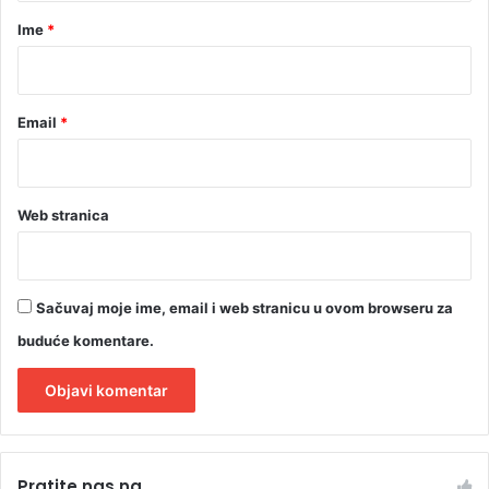
c
r
Ime
*
i
*
j
u
u
Email
*
T
e
l
A
Web stranica
v
i
v
u
Sačuvaj moje ime, email i web stranicu u ovom browseru za
buduće komentare.
A
l
Pratite nas na