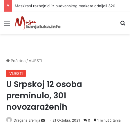
Maskirani razbojnici iz budvanskog marketa odnijeli 320.000 evra
Meni
P
Početna
/
VIJESTI
VIJESTI
U Srpskoj 12 osoba
preminulo, 301
novozaraženih
Dragana Eremija
S
21 Oktobra, 2021
0
1 minut čitanja
e