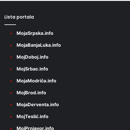
Lista portala
MojaSrpska.info
MojaBanjaLuka.info
MojDoboj.info
MojSrbac.info
MojaModriča.info
MojBrod.info
MojaDerventa.info
MojTeslić.info
MojPrnjavor.info