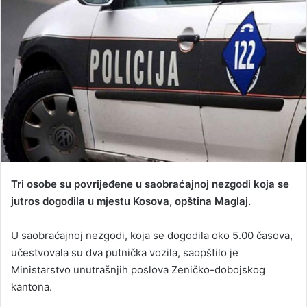
d
a
n
e
m
a
i
l
Tri osobe su povrijeđene u saobraćajnoj nezgodi koja se
jutros dogodila u mjestu Kosova, opština Maglaj.
U saobraćajnoj nezgodi, koja se dogodila oko 5.00 časova,
učestvovala su dva putnička vozila, saopštilo je
Ministarstvo unutrašnjih poslova Zeničko-dobojskog
kantona.