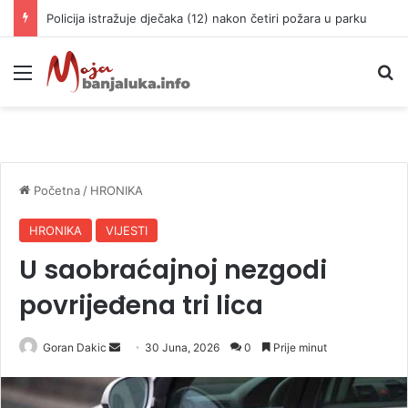
Srbija ide na Svjetsko prvenstvo: Velika pobjeda rukometaša u “Pioniru”
Meni
P
Početna
/
HRONIKA
HRONIKA
VIJESTI
U saobraćajnoj nezgodi
povrijeđena tri lica
Goran Dakic
S
30 Juna, 2026
0
Prije minut
e
n