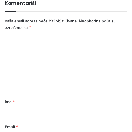
Komentariši
Vaša email adresa neće biti objavljivana.
Neophodna polja su
označena sa
*
K
o
m
e
n
t
a
r
Ime
*
*
Email
*