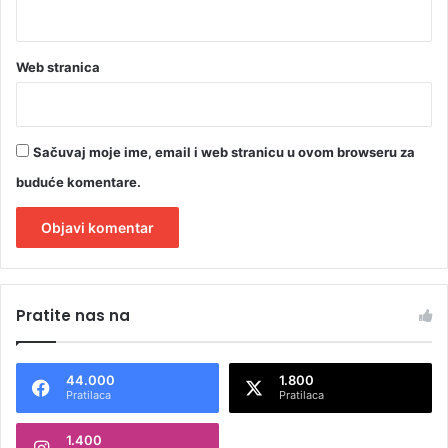
Web stranica
Sačuvaj moje ime, email i web stranicu u ovom browseru za
buduće komentare.
A
l
Pratite nas na
t
e
44.000
1.800
r
Pratilaca
Pratilaca
n
1.400
a