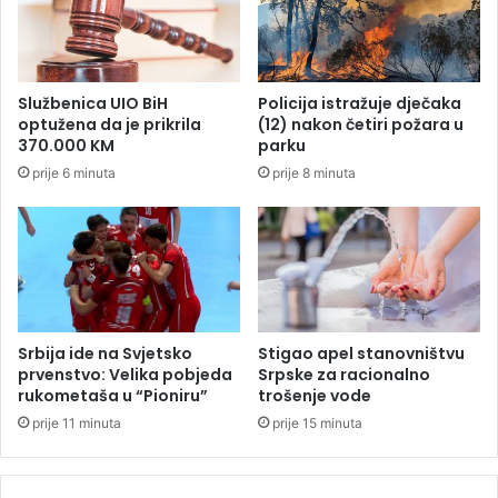
d
m
i
o
o
g
B
u
Službenica UIO BiH
Policija istražuje dječaka
o
ć
optužena da je prikrila
(12) nakon četiri požara u
s
i
370.000 KM
parku
n
p
prije 6 minuta
prije 8 minuta
u
l
i
j
H
u
e
s
r
k
c
o
e
v
g
i
Srbija ide na Svjetsko
Stigao apel stanovništvu
o
prvenstvo: Velika pobjeda
Srpske za racionalno
v
rukometaša u “Pioniru”
trošenje vode
i
prije 11 minuta
prije 15 minuta
n
u