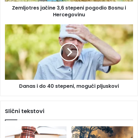
e
e
s
Zemljotres jačine 3,6 stepeni pogodio Bosnu i
s
u
Hercegovinu
j
a
č
D
i
a
n
n
e
a
3
s
,
i
6
d
s
o
t
4
e
Danas i do 40 stepeni, mogući pljuskovi
0
p
s
e
t
n
e
Slični tekstovi
i
p
p
e
o
n
g
i
o
,