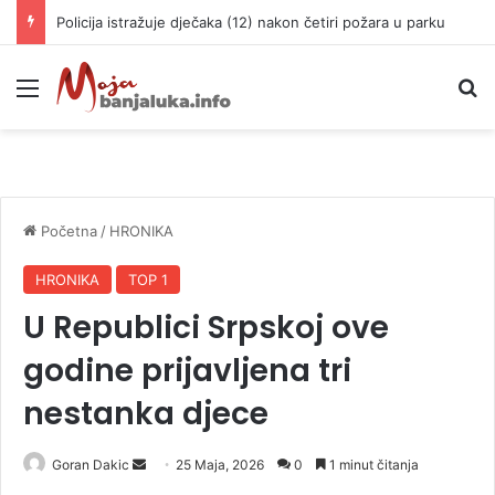
Policija istražuje dječaka (12) nakon četiri požara u parku
Meni
P
Početna
/
HRONIKA
HRONIKA
TOP 1
U Republici Srpskoj ove
godine prijavljena tri
nestanka djece
Goran Dakic
S
25 Maja, 2026
0
1 minut čitanja
e