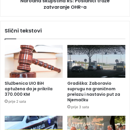
Narodna skupština RS: Poslanici traže
u
e
zatvaranje OHR-a
p
i
š
z
t
v
i
Slični tekstovi
i
n
n
a
i
R
o
S
z
:
b
P
o
o
g
s
u
l
Službenica UIO BiH
Gradiška: Zaboravio
l
a
optužena da je prikrila
suprugu na graničnom
o
n
370.000 KM
prelazu i nastavio put za
g
i
Njemačku
prije 2 sata
e
c
prije 3 sata
V
i
a
t
t
r
i
a