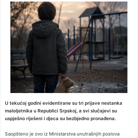
n
d
a
n
e
m
a
i
l
U tekućoj godini evidentirane su tri prijave nestanka
maloljetnika u Republici Srpskoj, a svi slučajevi su
uspješno riješeni i djeca su bezbjedno pronađena.
Saopšteno je ovo iz Ministarstva unutrašnjih poslova