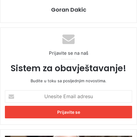
Goran Dakic
Prijavite se na naš
Sistem za obavještavanje!
Budite u toku sa posljednjim novostima.
U
n
e
s
i
t
e