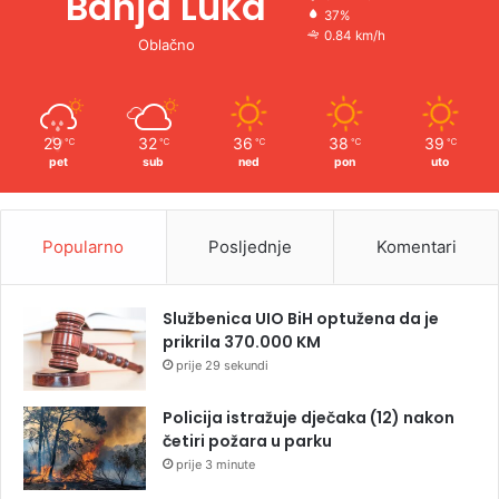
Banja Luka
37%
0.84 km/h
Oblačno
29
32
36
38
39
℃
℃
℃
℃
℃
pet
sub
ned
pon
uto
Popularno
Posljednje
Komentari
Službenica UIO BiH optužena da je
prikrila 370.000 KM
prije 29 sekundi
Policija istražuje dječaka (12) nakon
četiri požara u parku
prije 3 minute