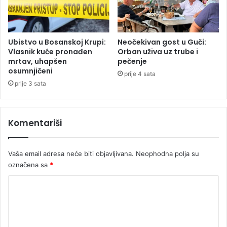
k
ž
a
e
n
z
a
a
Ubistvo u Bosanskoj Krupi:
Neočekivan gost u Guči:
u
t
Vlasnik kuće pronađen
Orban uživa uz trube i
r
mrtav, uhapšen
pečenje
v
osumnjičeni
o
a
prije 4 sata
p
r
prije 3 sata
s
a
t
n
v
j
Komentariši
u
e
O
H
Vaša email adresa neće biti objavljivana.
Neophodna polja su
R
označena sa
*
-
a
K
o
m