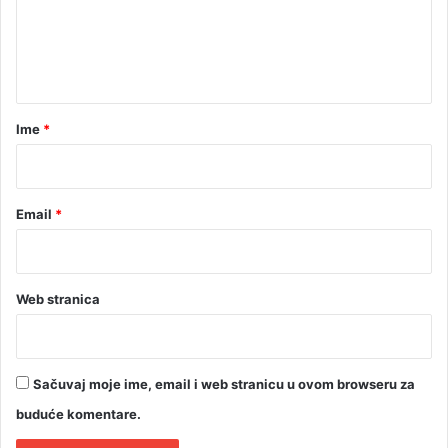
e
n
t
a
r
Ime
*
*
Email
*
Web stranica
Sačuvaj moje ime, email i web stranicu u ovom browseru za
buduće komentare.