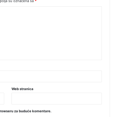
olja su označena sa
*
Web stranica
browseru za buduće komentare.