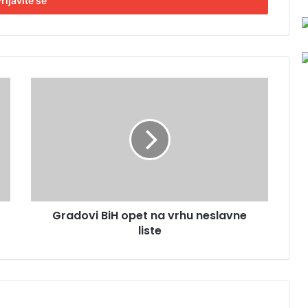
G
r
a
d
o
v
i
B
i
Gradovi BiH opet na vrhu neslavne
H
liste
o
p
e
t
n
a