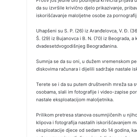
Protiv još jedne biti podnijeta krivična prija
l
da su izvršile krivično djelo prikazivanje, prib
iskorišćavanje maloljetne osobe za pornografij
Uhapšeni su S. P. (26) iz Aranđelovca, V. Đ. (36) i
Š. (29) iz Bujanovca i B. N. (70) iz Beograda, a 
dvadesetdvogodišnjeg Beograđanina.
Sumnja se da su oni, u dužem vremenskom peri
diskovima računara i dijelili sadržaje nastale 
Terete se i da su putem društvenih mreža sa sv
osobama, slali im fotografije i video-zapise por
nastale eksploatacijom maloljetnika.
Prilikom pretresa stanova osumnjičenih u njih
klipova i fotografija nastalih iskorišćavanjem 
eksploatacije djece od sedam do 14 godina, ka