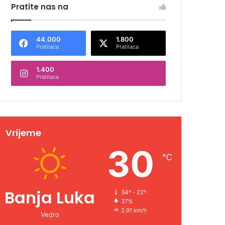
Pratite nas na
44.000
1.800
Pratilaca
Pratilaca
1.400
Pratilaca
Vrijeme
30
℃
Banja Luka
34º - 22º
37%
2.91 km/h
Vedro