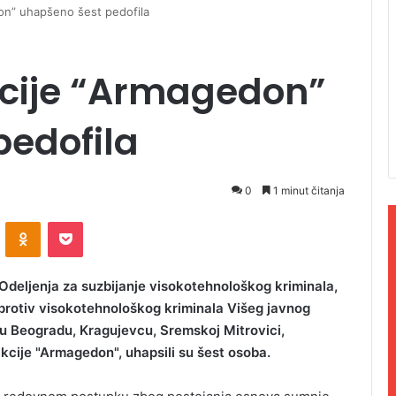
on” uhapšeno šest pedofila
cije “Armagedon”
pedofila
0
1 minut čitanja
ontakte
Odnoklassniki
Pocket
 Odeljenja za suzbijanje visokotehnološkog kriminala,
protiv visokotehnološkog kriminala Višeg javnog
 u Beogradu, Kragujevcu, Sremskoj Mitrovici,
akcije "Armagedon", uhapsili su šest osoba.