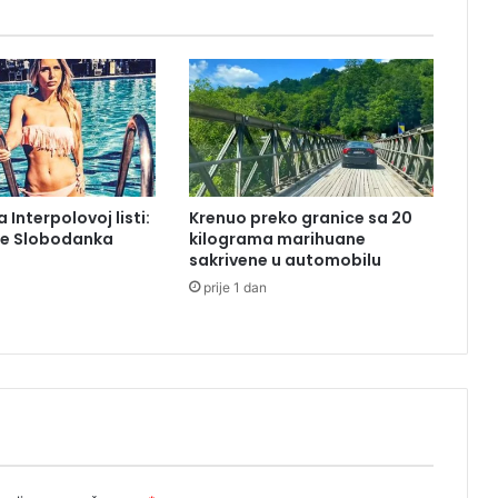
v
r
h
u
n
e
s
l
a
 Interpolovoj listi:
Krenuo preko granice sa 20
v
ije Slobodanka
kilograma marihuane
n
sakrivene u automobilu
e
prije 1 dan
l
i
s
t
e