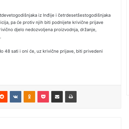
etdevetogodišnjaka iz Inđije i četrdesetšestogodišnjaka
ja, pa će protiv njih biti podnijete krivične prijave
rivično djelo nedozvoljena proizvodnja, držanje,
.
8 sati i oni će, uz krivične prijave, biti privedeni
Reddit
VKontakte
Odnoklassniki
Pocket
Podijeli putem Emaila
Odštampaj