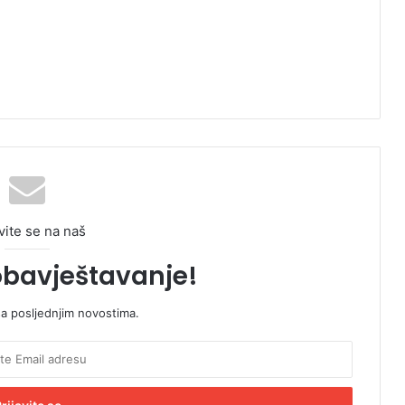
vite se na naš
obavještavanje!
sa posljednjim novostima.