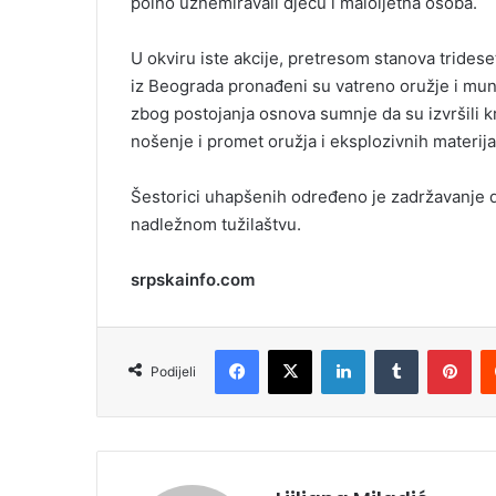
polno uznemiravali djecu i maloljetna osoba.
U okviru iste akcije, pretresom stanova trides
iz Beograda pronađeni su vatreno oružje i munici
zbog postojanja osnova sumnje da su izvršili k
nošenje i promet oružja i eksplozivnih materija
Šestorici uhapšenih određeno je zadržavanje do 4
nadležnom tužilaštvu.
srpskainfo.com
Facebook
X
LinkedIn
Tumblr
Pinterest
Podijeli