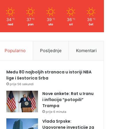
34
37
39
36
36
℃
℃
℃
℃
℃
ned
pon
uto
sri
čet
Popularno
Posljednje
Komentari
Među 80 najboljih stranaca u istoriji NBA
lige i šestorica Srba
prije 56 sekundi
Nove ankete: Rat u Iranu
i inflacija “potopili”
Trampa
prije 6 minuta
Vlada Srpske:
Ugovorene investicije za