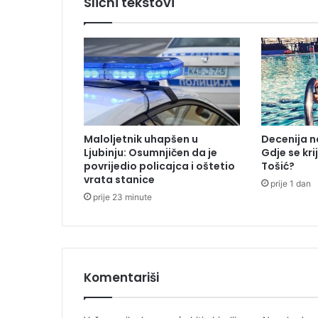
Slični tekstovi
j
e
i
z
a
z
v
a
l
Maloljetnik uhapšen u
Decenija na
a
Ljubinju: Osumnjičen da je
Gdje se kr
n
povrijedio policajca i oštetio
Tošić?
e
vrata stanice
prije 1 dan
s
prije 23 minute
r
e
ć
u
h
Komentariši
t
j
e