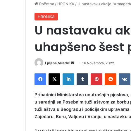
Početna
/
HRONIKA
/
U nastavaku akcije “Armaged
HRONIKA
U nastavaku ak
uhapšeno šest 
Ljiljana Miladić
S
16 Novembra, 2022
e
Facebook
X
LinkedIn
Tumblr
Pinterest
Reddit
VK
n
d
a
Pripadnici Ministarstva unutrašnjih pjoslova,
n
u saradnji sa Posebnim tužilaštvom za borbu 
e
tužilaštva u Beogradu i policijskim upravama
m
Zaječaru, Boru, Valjevu i Vranju, u nastavku 
a
i