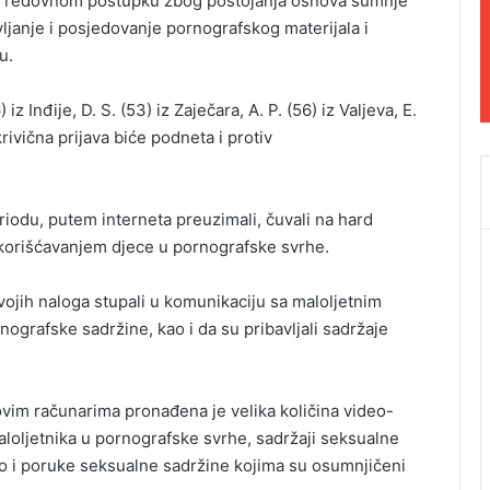
va u redovnom postupku zbog postojanja osnova sumnje
avljanje i posjedovanje pornografskog materijala i
u.
z Inđije, D. S. (53) iz Zaječara, A. P. (56) iz Valjeva, E.
krivična prijava biće podneta i protiv
odu, putem interneta preuzimali, čuvali na hard
iskorišćavanjem djece u pornografske svrhe.
ojih naloga stupali u komunikaciju sa maloljetnim
nografske sadržine, kao i da su pribavljali sadržaje
ovim računarima pronađena je velika količina video-
maloljetnika u pornografske svrhe, sadržaji seksualne
o i poruke seksualne sadržine kojima su osumnjičeni