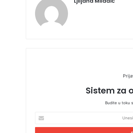
Ljiljana Miladić
Prija
Sistem za 
Budite u toku 
U
n
e