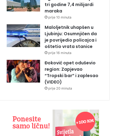
tri godine 7,4 milijardi
maraka
prije 10 minuta
Maloljetnik uhapšen u
Ljubinju: Osumnjičen da
je povrijedio policajca i
oštetio vrata stanice
prije 16 minuta
Đoković opet oduševio
region: Zapjevao
“Tropski bar” i zaplesao
(VIDEO)
prije 20 minuta