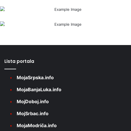
Lista portala
MojaSrpska.info
MojaBanjaLuka.info
MojDoboj.info
MojSrbac.info
MojaModriča.info