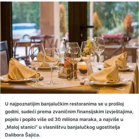
n
d
a
n
e
m
a
i
l
U najpoznatijim banjalučkim restoranima se u prošloj
godini, sudeći prema zvaničnim finansijskim izvještajima,
pojelo i popilo više od 30 miliona maraka, a najviše u
„Maloj stanici“ u vlasništvu banjalučkog ugostitelja
Dalibora Šajića.