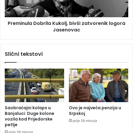
u
u
G
l
r
a
a
Preminula Dobrila Kukolj, bivši zatvorenik logora
D
d
Jasenovac
o
i
b
š
r
c
i
Slični tekstovi
i
l
,
a
k
K
o
u
n
k
a
o
č
l
n
j
o
,
Saobraćajni kolaps u
Ovo je najveća penzija u
b
b
Banjaluci: Duge kolone
Srpskoj
e
i
vozila kod Prijedorske
prije 59 minuta
z
v
petlje
g
š
prije 56 minuta