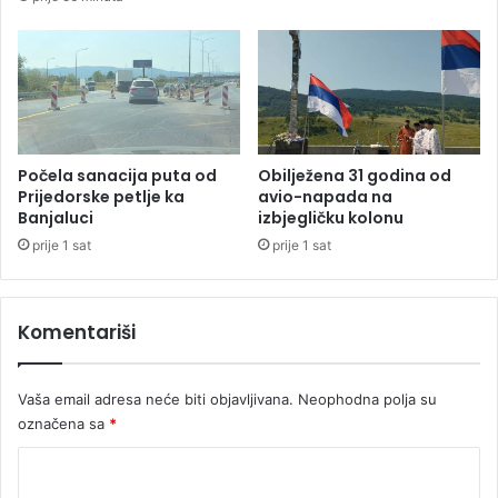
u
i
ž
z
v
a
e
t
n
v
a
o
g
r
r
e
Počela sanacija puta od
Obilježena 31 godina od
a
n
Prijedorske petlje ka
avio-napada na
n
Banjaluci
izbjegličku kolonu
i
i
k
prije 1 sat
prije 1 sat
c
l
i
o
(
g
Komentariši
F
o
O
r
T
a
Vaša email adresa neće biti objavljivana.
Neophodna polja su
O
J
označena sa
*
,
a
V
s
K
I
e
D
o
n