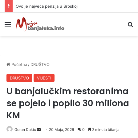
Ovo je najveća penzija u Srpskoj
Meni
P
Početna
/
DRUŠTVO
DRUŠTVO
VIJESTI
U banjalučkim restoranima
se pojelo i popilo 30 miliona
KM
Goran Dakic
S
20 Maja, 2026
0
2 minuta čitanja
e