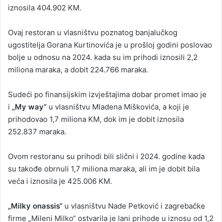
iznosila 404.902 KM.
Ovaj restoran u vlasništvu poznatog banjalučkog
ugostitelja Gorana Kurtinovića je u prošloj godini poslovao
bolje u odnosu na 2024. kada su im prihodi iznosili 2,2
miliona maraka, a dobit 224.766 maraka.
Sudeći po finansijskim izvještajima dobar promet imao je
i
„My way“
u vlasništvu Mladena Miškovića, a koji je
prihodovao 1,7 miliona KM, dok im je dobit iznosila
252.837 maraka.
Ovom restoranu su prihodi bili slični i 2024. godine kada
su takođe obrnuli 1,7 miliona maraka, ali im je dobit bila
veća i iznosila je 425.006 KM.
„Milky onassis“
u vlasništvu Nade Petković i zagrebačke
firme „Mileni Milko“ ostvarila je lani prihode u iznosu od 1,2