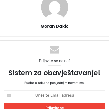
Goran Dakic
Prijavite se na naš
Sistem za obavještavanje!
Budite u toku sa posljednjim novostima.
U
n
e
s