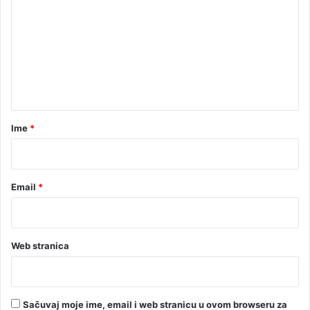
E
o
m
O
v
e
)
a
c
n
t
a
r
Ime
*
*
Email
*
Web stranica
Sačuvaj moje ime, email i web stranicu u ovom browseru za