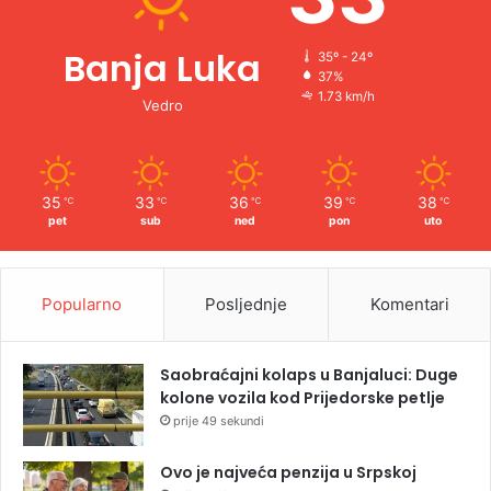
Banja Luka
35º - 24º
37%
1.73 km/h
Vedro
35
33
36
39
38
℃
℃
℃
℃
℃
pet
sub
ned
pon
uto
Popularno
Posljednje
Komentari
Saobraćajni kolaps u Banjaluci: Duge
kolone vozila kod Prijedorske petlje
prije 49 sekundi
Ovo je najveća penzija u Srpskoj