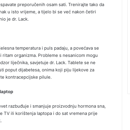
odspavate preporučenih osam sati. Trenirajte tako da
ak u isto vrijeme, a tijelo bi se već nakon četiri
io je dr. Lack.
 tjelesna temperatura i puls padaju, a povećava se
alni ritam organizma. Probleme s nesanicom mogu
adzor liječnika, savjetuje dr. Lack. Tablete se ne
i poput dijabetesa, onima koji piju lijekove za
ste kontracepcijske pilule.
 laptop
revet razbuđuje i smanjuje proizvodnju hormona sna,
e TV ili korištenja laptopa i do sat vremena prije
k.