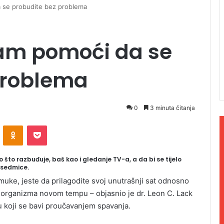
da se probudite bez problema
 vam pomoći da se
problema
0
3 minuta čitanja
ontakte
Odnoklassniki
Pocket
o što razbuđuje, baš kao i gledanje TV-a, a da bi se tijelo
 sedmice.
muke, jeste da prilagodite svoj unutrašnji sat odnosno
je organizma novom tempu – objasnio je dr. Leon C. Lack
eu koji se bavi proučavanjem spavanja.