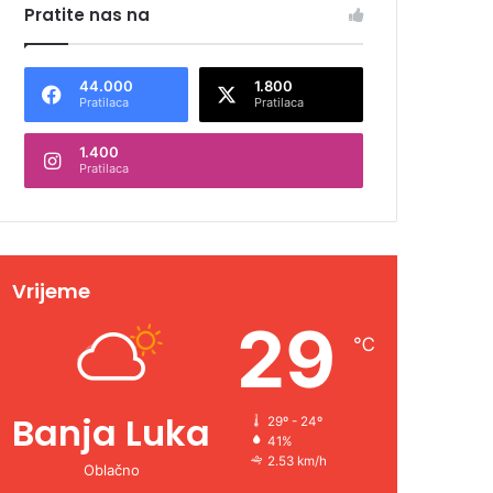
Pratite nas na
44.000
1.800
Pratilaca
Pratilaca
1.400
Pratilaca
Vrijeme
29
℃
Banja Luka
29º - 24º
41%
2.53 km/h
Oblačno