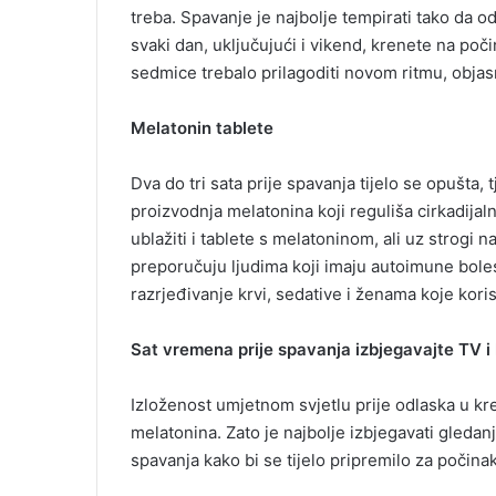
treba. Spavanje je najbolje tempirati tako da 
svaki dan, uključujući i vikend, krenete na počin
sedmice trebalo prilagoditi novom ritmu, objasn
Melatonin tablete
Dva do tri sata prije spavanja tijelo se opušta,
proizvodnja melatonina koji reguliša cirkadij
ublažiti i tablete s melatoninom, ali uz strogi n
preporučuju ljudima koji imaju autoimune bolest
razrjeđivanje krvi, sedative i ženama koje kori
Sat vremena prije spavanja izbjegavajte TV i
Izloženost umjetnom svjetlu prije odlaska u k
melatonina. Zato je najbolje izbjegavati gledanj
spavanja kako bi se tijelo pripremilo za počina