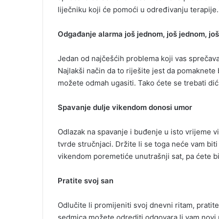
liječniku koji će pomoći u određivanju terapije
Odgađanje alarma još jednom, još jednom, jo
Jedan od najčešćih problema koji vas sprečavaj
Najlakši način da to riješite jest da pomaknete 
možete odmah ugasiti. Tako ćete se trebati dići 
Spavanje dulje vikendom donosi umor
Odlazak na spavanje i buđenje u isto vrijeme 
tvrde stručnjaci. Držite li se toga neće vam bi
vikendom poremetiće unutrašnji sat, pa ćete bit
Pratite svoj san
Odlučite li promijeniti svoj dnevni ritam, prati
sedmica možete odrediti odgovara li vam novi rit