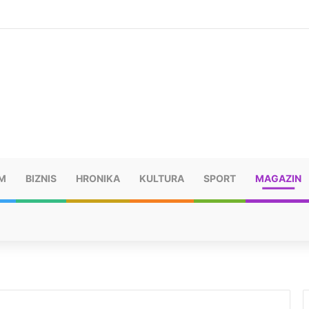
šu: “Taj poraz me uništio”
M
BIZNIS
HRONIKA
KULTURA
SPORT
MAGAZIN