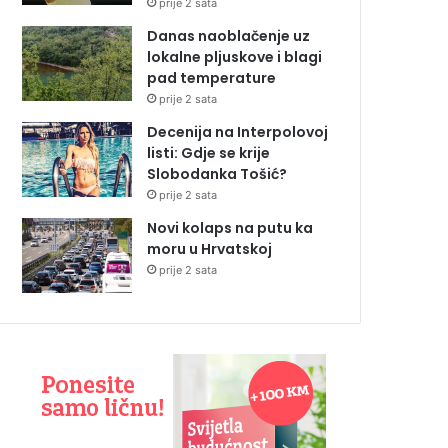
prije 2 sata
Danas naoblačenje uz
lokalne pljuskove i blagi
pad temperature
prije 2 sata
Decenija na Interpolovoj
listi: Gdje se krije
Slobodanka Tošić?
prije 2 sata
Novi kolaps na putu ka
moru u Hrvatskoj
prije 2 sata