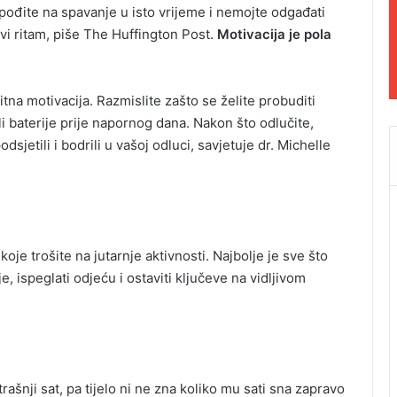
ek pođite na spavanje u isto vrijeme i nemojte odgađati
ovi ritam, piše The Huffington Post.
Motivacija je pola
itna motivacija. Razmislite zašto se želite probuditi
nili baterije prije napornog dana. Nakon što odlučite,
jetili i bodrili u vašoj odluci, savjetuje dr. Michelle
je trošite na jutarnje aktivnosti. Najbolje je sve što
e, ispeglati odjeću i ostaviti ključeve na vidljivom
šnji sat, pa tijelo ni ne zna koliko mu sati sna zapravo