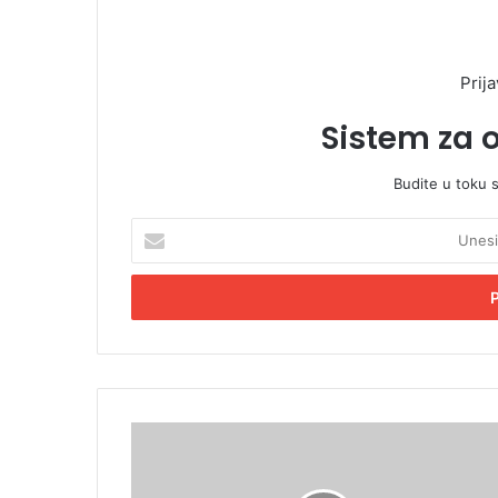
Prija
Sistem za 
Budite u toku 
U
n
e
s
i
t
e
E
m
M
a
o
i
b
l