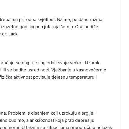
, treba mu prirodna svjetlost. Naime, po danu razina
 izuzetno godi lagana jutarnja šetnja. Ona podiže
 dr. Lack.
oručuje se najprije sagledati svoje večeri. Uzorak
 ili se budite usred noći. Vježbanje u kasnovečernje
 fizička aktivnost povisuje tjelesnu temperaturu i
 sna. Problemi s disanjem koji uzrokuju alergije i
lno budimo, a anksioznost koja prati depresiju
 odmorni. U takvim se situacijama preporučuje odlazak