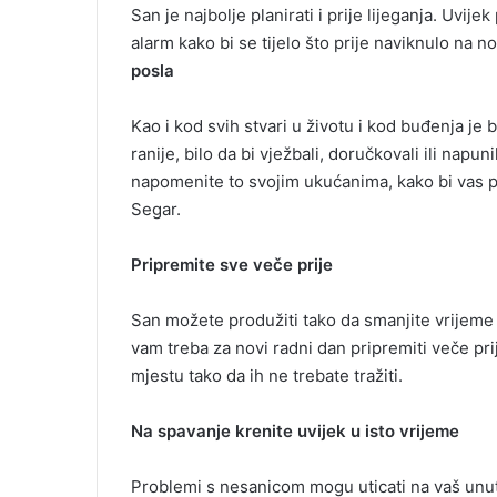
l
San je najbolje planirati i prije lijeganja. Uvij
alarm kako bi se tijelo što prije naviknulo na n
posla
Kao i kod svih stvari u životu i kod buđenja je b
ranije, bilo da bi vježbali, doručkovali ili napu
napomenite to svojim ukućanima, kako bi vas pods
Segar.
Pripremite sve veče prije
San možete produžiti tako da smanjite vrijeme ko
vam treba za novi radni dan pripremiti veče prij
mjestu tako da ih ne trebate tražiti.
Na spavanje krenite uvijek u isto vrijeme
Problemi s nesanicom mogu uticati na vaš unutra