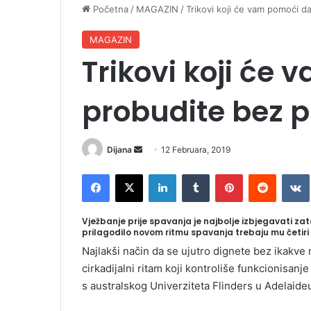
Početna
/
MAGAZIN
/
Trikovi koji će vam pomoći 
MAGAZIN
Trikovi koji će
probudite bez 
Dijana
S
12 Februara, 2019
e
Facebook
X
LinkedIn
Tumblr
Pinterest
Reddit
VK
n
d
a
Vježbanje prije spavanja je najbolje izbjegavati zat
prilagodilo novom ritmu spavanja trebaju mu četiri
n
e
Najlakši način da se ujutro dignete bez ikakve 
m
cirkadijalni ritam koji kontroliše funkcionisan
a
s australskog Univerziteta Flinders u Adelaid
i