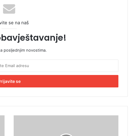
vite se na naš
obavještavanje!
sa posljednjim novostima.
N
a
j