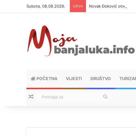
Subota, 08.08.2026.
Uživo
Novak Đoković otvorio du
POČETNA
VIJESTI
DRUŠTVO
TURIZA
Nasumični tekstovi
Pretraga
za