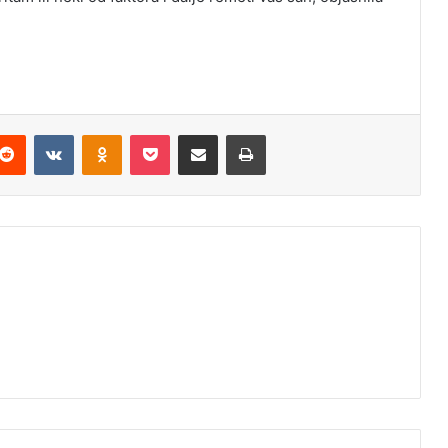
Reddit
VKontakte
Odnoklassniki
Pocket
Podijeli putem Emaila
Odštampaj