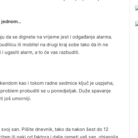
.
š jednom…
u da se dignete na vrijeme jest i odgađanje alarma.
budilicu ili mobitel na drugi kraj sobe tako da ih ne
i ugasiti alarm, a to će vas razbuditi.
vikendom kao i tokom radne sedmice ključ je uspjeha,
ti problem probuditi se u ponedjeljak. Duže spavanje
i još umorniji.
te svoj san. Pišite dnevnik, tako da nakon šest do 12
am ili neki od faktora i dalje remeti vaš san, objasnila