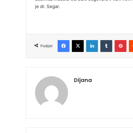
je dr. Segar.
Facebook
X
LinkedIn
Tumblr
Pinterest
Podijeli
Dijana