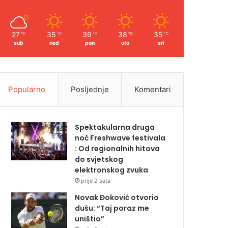
27
35
39
38
35
℃
℃
℃
℃
℃
sub
ned
pon
uto
sri
Popularno
Posljednje
Komentari
Spektakularna druga
noć Freshwave festivala
: Od regionalnih hitova
do svjetskog
elektronskog zvuka
prije 2 sata
Novak Đoković otvorio
dušu: “Taj poraz me
uništio”