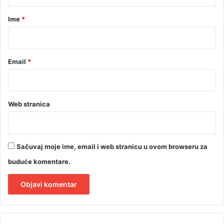
a
a
r
Ime
*
i
n
*
a
u
Email
*
s
l
u
ž
b
Web stranica
e
n
i
m
Sačuvaj moje ime, email i web stranicu u ovom browseru za
v
buduće komentare.
o
z
i
l
A
i
l
m