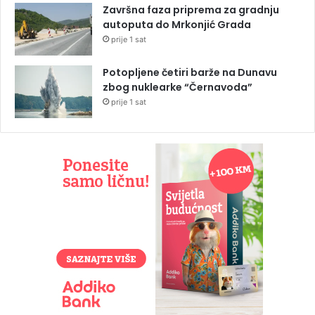
Završna faza priprema za gradnju
autoputa do Mrkonjić Grada
prije 1 sat
Potopljene četiri barže na Dunavu
zbog nuklearke “Černavoda”
prije 1 sat