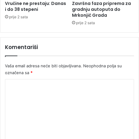
r
Vrućine ne prestaju: Danas
Završna faza priprema za
i
i do 38 stepeni
gradnju autoputa do
l
Mrkonjić Grada
prije 2 sata
i
prije 2 sata
o
n
a
Komentariši
v
o
d
Vaša email adresa neće biti objavljivana.
Neophodna polja su
n
označena sa
*
o
m
K
š
v
o
e
m
r
e
c
u
n
k
t
o
k