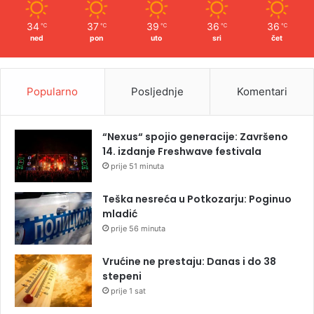
34
37
39
36
36
℃
℃
℃
℃
℃
ned
pon
uto
sri
čet
Popularno
Posljednje
Komentari
“Nexus“ spojio generacije: Završeno
14. izdanje Freshwave festivala
prije 51 minuta
Teška nesreća u Potkozarju: Poginuo
mladić
prije 56 minuta
Vrućine ne prestaju: Danas i do 38
stepeni
prije 1 sat