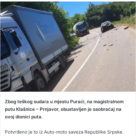
n
d
a
n
e
m
a
i
l
Zbog teškog sudara u mjestu Puraći, na magistralnom
putu Klašnice – Prnjavor, obustavljen je saobraćaj na
ovoj dionici puta.
Potvrđeno je to iz Auto-moto saveza Republike Srpske.