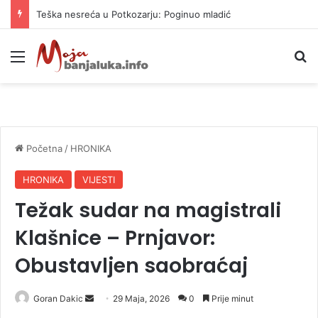
Teška nesreća u Potkozarju: Poginuo mladić
Meni
P
Početna
/
HRONIKA
HRONIKA
VIJESTI
Težak sudar na magistrali
Klašnice – Prnjavor:
Obustavljen saobraćaj
Goran Dakic
S
29 Maja, 2026
0
Prije minut
e