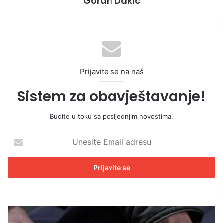
Goran Dakic
Prijavite se na naš
Sistem za obavještavanje!
Budite u toku sa posljednjim novostima.
U
n
e
s
i
t
e
E
U
m
h