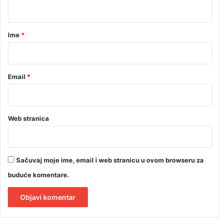
t
a
r
Ime
*
*
Email
*
Web stranica
Sačuvaj moje ime, email i web stranicu u ovom browseru za
buduće komentare.
A