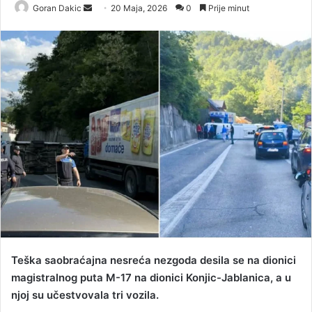
Goran Dakic
S
20 Maja, 2026
0
Prije minut
e
n
d
a
n
e
m
a
i
l
Teška saobraćajna nesreća nezgoda desila se na dionici
magistralnog puta M-17 na dionici Konjic-Jablanica, a u
njoj su učestvovala tri vozila.