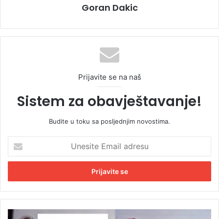
Goran Dakic
Prijavite se na naš
Sistem za obavještavanje!
Budite u toku sa posljednjim novostima.
U
n
e
s
i
t
e
E
N