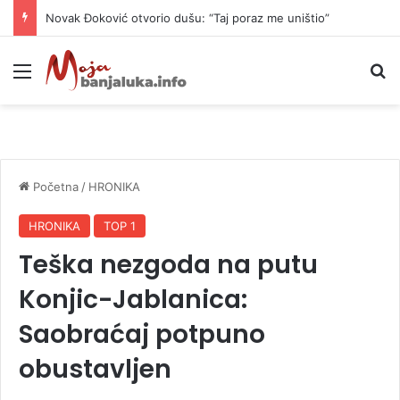
Novak Đoković otvorio dušu: “Taj poraz me uništio”
Meni
P
Početna
/
HRONIKA
HRONIKA
TOP 1
Teška nezgoda na putu
Konjic-Jablanica:
Saobraćaj potpuno
obustavljen