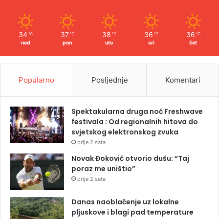
34
37
38
36
36
℃
℃
℃
℃
℃
ned
pon
uto
sri
čet
Popularno
Posljednje
Komentari
Spektakularna druga noć Freshwave
festivala : Od regionalnih hitova do
svjetskog elektronskog zvuka
prije 2 sata
Novak Đoković otvorio dušu: “Taj
poraz me uništio”
prije 2 sata
Danas naoblačenje uz lokalne
pljuskove i blagi pad temperature