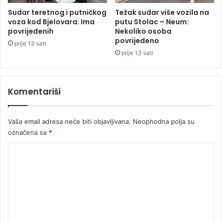
n
a
Sudar teretnog i putničkog
Težak sudar više vozila na
o
š
voza kod Bjelovara: Ima
putu Stolac – Neum:
g
povrijeđenih
Nekoliko osoba
t
povrijeđeno
r
v
prije 13 sati
a
a
prije 13 sati
f
i
j
Komentariši
e
Vaša email adresa neće biti objavljivana.
Neophodna polja su
označena sa
*
K
o
m
e
n