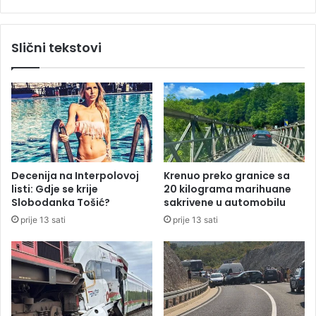
:
L
H
a
a
u
Slični tekstovi
p
š
š
a
e
u
n
h
j
a
e
p
z
š
b
e
o
n
Decenija na Interpolovoj
Krenuo preko granice sa
g
i
listi: Gdje se krije
20 kilograma marihuane
d
z
Slobodanka Tošić?
sakrivene u automobilu
j
b
prije 13 sati
prije 13 sati
e
o
č
g
j
z
e
e
p
l
o
e
r
n