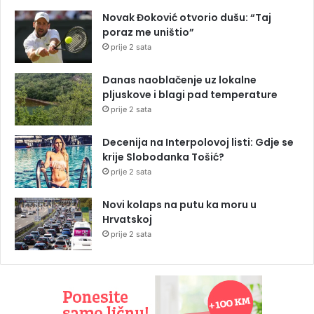
Novak Đoković otvorio dušu: “Taj
poraz me uništio”
prije 2 sata
Danas naoblačenje uz lokalne
pljuskove i blagi pad temperature
prije 2 sata
Decenija na Interpolovoj listi: Gdje se
krije Slobodanka Tošić?
prije 2 sata
Novi kolaps na putu ka moru u
Hrvatskoj
prije 2 sata