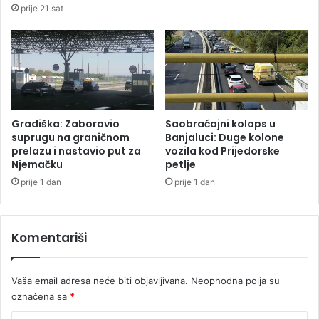
prije 21 sat
O
ž
)
e
n
e
k
o
j
a
Gradiška: Zaboravio
Saobraćajni kolaps u
j
suprugu na graničnom
Banjaluci: Duge kolone
e
prelazu i nastavio put za
vozila kod Prijedorske
Njemačku
petlje
p
a
prije 1 dan
prije 1 dan
m
t
i
Komentariši
l
a
č
Vaša email adresa neće biti objavljivana.
Neophodna polja su
a
označena sa
*
k
i