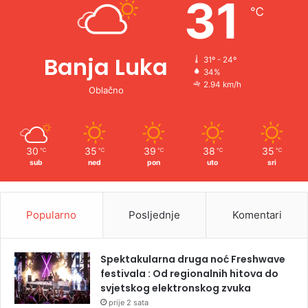
31
℃
:
Banja Luka
31º - 24º
34%
2.94 km/h
Oblačno
30
35
39
38
35
℃
℃
℃
℃
℃
sub
ned
pon
uto
sri
Popularno
Posljednje
Komentari
Spektakularna druga noć Freshwave
festivala : Od regionalnih hitova do
svjetskog elektronskog zvuka
prije 2 sata