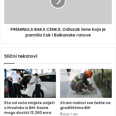
h
I
r
N
a
U
n
L
j
A
PREMINULA BAKA CENKA: Odlazak žene koja je
e
B
n
pamtila čak i Balkanske ratove
A
a
K
M
A
i
C
Slični tekstovi
l
E
k
N
a
K
C
A
a
:
n
O
i
d
ć
l
(
a
Šta od voća smijete unijeti
Strani radnici sve češće na
F
z
u Hrvatsku iz BiH: Kazne
gradilištima BiH
O
a
mogu dostići 13.260 evra
prije 1 dan
T
k