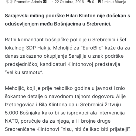
Promotim Admin
S
22 Oktobra, 2016
0
1 minut čitanja
e
Sarajevski miting podrške Hilari Klinton nije dočekan s
n
oduševljenjem među Bošnjacima u Srebrenici.
d
a
n
Ratni komandant bošnjačke policije u Srebrenici i šef
e
lokalnog SDP Hakija Meholjić za “EuroBlic” kaže da za
m
danas zakazano okupljanje Sarajlija u znak podrške
a
predsjedničkoj kandidaturi Klintonovoj predstavlja
i
“veliku sramotu”.
l
Meholjić, koji je prije nekoliko godina u javnost iznio
šokantne detalje o navodnom tajnom dogovoru Alije
Izetbegovića i Bila Klintona da u Srebrenici žrtvuju
5.000 Bošnjaka kako bi se isprovocirala intervencija
NATO, poručuje da za njega, ali i brojne druge
Srebreničane Klintonovi “nisu, niti će ikad biti prijatelji”.