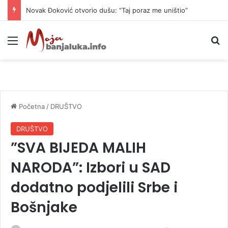
Novak Đoković otvorio dušu: “Taj poraz me uništio”
Meni
P
Početna
/
DRUŠTVO
DRUŠTVO
”SVA BIJEDA MALIH
NARODA”: Izbori u SAD
dodatno podjelili Srbe i
Bošnjake