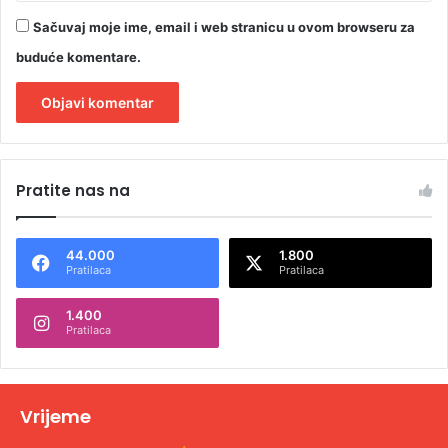
Sačuvaj moje ime, email i web stranicu u ovom browseru za
buduće komentare.
A
l
Pratite nas na
t
e
44.000
1.800
r
Pratilaca
Pratilaca
n
1.400
a
Pratilaca
t
i
v
Vrijeme
e