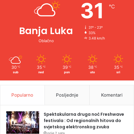
31
℃
:
Banja Luka
31º - 23º
33%
3.48 km/h
Oblačno
30
35
39
38
35
℃
℃
℃
℃
℃
sub
ned
pon
uto
sri
Popularno
Posljednje
Komentari
Spektakularna druga noć Freshwave
festivala : Od regionalnih hitova do
svjetskog elektronskog zvuka
prije 2 sata