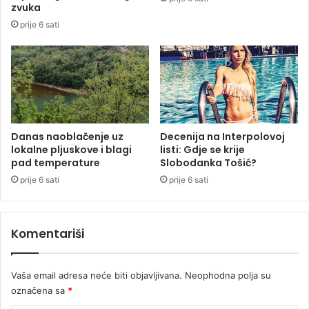
i
zvuka
m
prije 6 sati
r
o
č
i
š
t
e
m
Danas naoblačenje uz
Decenija na Interpolovoj
lokalne pljuskove i blagi
listi: Gdje se krije
p
pad temperature
Slobodanka Tošić?
o
n
prije 6 sati
prije 6 sati
i
z
i
Komentariši
l
o
S
Vaša email adresa neće biti objavljivana.
Neophodna polja su
I
označena sa
*
P
A