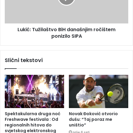
a
:
š
T
t
u
v
ž
Lukić: Tužilaštvo BiH današnjim ročištem
o
i
-
ponizilo SIPA
l
t
a
a
š
k
t
Slični tekstovi
v
v
a
o
B
B
i
i
H
H
d
a
n
a
Spektakularna druga noć
Novak Đoković otvorio
š
Freshwave festivala : Od
dušu: “Taj poraz me
n
regionalnih hitova do
uništio”
j
svjetskog elektronskog
prije 6 sati