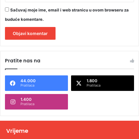
Sačuvaj moje ime, email i web stranicu u ovom browseru za
buduće komentare.
A
l
Pratite nas na
t
e
44.000
1.800
r
Pratilaca
Pratilaca
n
1.400
a
Pratilaca
t
i
v
Vrijeme
e