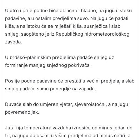
n
Ujutro i prije podne biće oblačno i hladno, na jugu i istoku
e
padavine, a u ostalim predjelima suvo. Na jugu će padati
m
a
kiša, a na istoku će se miješati kiša, susnježica i slab
i
snijeg, saopšteno je iz Republičkog hidrometeorološkog
l
zavoda.
U brdsko-planinskim predjelima padaće snijeg uz
formiranje manjeg snježnog pokrivača.
Poslije podne padavine će prestati u većini predjela, a slab
snijeg padaće samo ponegdje na zapadu.
Duvaće slab do umjeren vjetar, sjeveroistočni, a na jugu
povremeno jak.
Jutarnja temperatura vazduha iznosiće od minus jedan do
tri, na jugu do osam, u višim predjelima od minus četiri, a