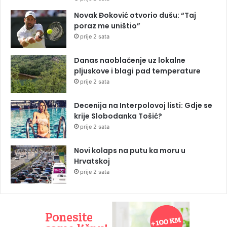
Novak Đoković otvorio dušu: “Taj
poraz me uništio”
prije 2 sata
Danas naoblačenje uz lokalne
pljuskove i blagi pad temperature
prije 2 sata
Decenija na Interpolovoj listi: Gdje se
krije Slobodanka Tošić?
prije 2 sata
Novi kolaps na putu ka moru u
Hrvatskoj
prije 2 sata