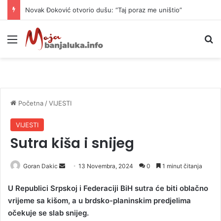
Novak Đoković otvorio dušu: “Taj poraz me uništio”
Meni
P
Početna
/
VIJESTI
VIJESTI
Sutra kiša i snijeg
Goran Dakic
S
13 Novembra, 2024
0
1 minut čitanja
e
U Republici Srpskoj i Federaciji BiH sutra će biti oblačno
n
vrijeme sa kišom, a u brdsko-planinskim predjelima
d
očekuje se slab snijeg.
a