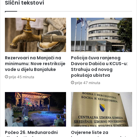
Slični tekstovi
l
e
i
r
k
d
o
o
p
z
t
a
e
p
r
o
a
d
Rezervoari na Manjači na
Policija čuva ranjenog
i
minimumu: Nove restrikcije
Davora Dabića u KCUS-u:
ž
vode u dijelu Banjaluke
Strahuju od novog
e
pokušaja ubistva
prije 45 minuta
i
prije 47 minuta
m
u
n
i
s
i
s
t
Počeo 26. Međunarodni
Ovjerene liste za