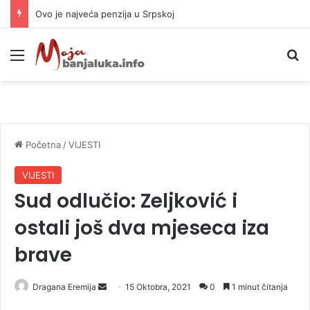
Ovo je najveća penzija u Srpskoj
Meni
P
Početna
/
VIJESTI
VIJESTI
Sud odlučio: Zeljković i
ostali još dva mjeseca iza
brave
Dragana Eremija
S
15 Oktobra, 2021
0
1 minut čitanja
e