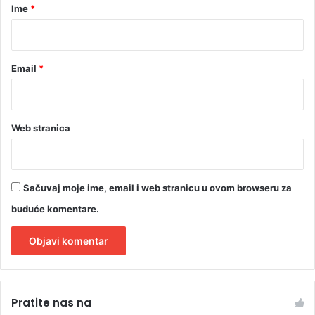
r
Ime
*
*
Email
*
Web stranica
Sačuvaj moje ime, email i web stranicu u ovom browseru za
buduće komentare.
A
l
Pratite nas na
t