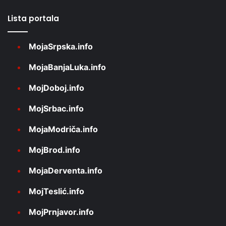
Lista portala
MojaSrpska.info
MojaBanjaLuka.info
MojDoboj.info
MojSrbac.info
MojaModriča.info
MojBrod.info
MojaDerventa.info
MojTeslić.info
MojPrnjavor.info