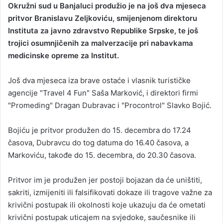
Okružni sud u Banjaluci produžio je na još dva mjeseca
n
pritvor Branislavu Zeljkoviću, smijenjenom direktoru
d
Instituta za javno zdravstvo Republike Srpske, te još
a
trojici osumnjičenih za malverzacije pri nabavkama
n
medicinske opreme za Institut.
e
m
a
Još dva mjeseca iza brave ostaće i vlasnik turističke
i
agencije "Travel 4 Fun" Saša Marković, i direktori firmi
l
"Promeding" Dragan Dubravac i "Procontrol" Slavko Bojić.
Bojiću je pritvor produžen do 15. decembra do 17.24
časova, Dubravcu do tog datuma do 16.40 časova, a
Markoviću, takođe do 15. decembra, do 20.30 časova.
Pritvor im je produžen jer postoji bojazan da će uništiti,
sakriti, izmijeniti ili falsifikovati dokaze ili tragove važne za
krivični postupak ili okolnosti koje ukazuju da će ometati
krivični postupak uticajem na svjedoke, saučesnike ili