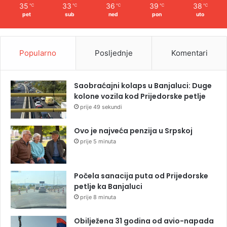
35
33
36
39
38
℃
℃
℃
℃
℃
pet
sub
ned
pon
uto
Popularno
Posljednje
Komentari
Saobraćajni kolaps u Banjaluci: Duge
kolone vozila kod Prijedorske petlje
prije 49 sekundi
Ovo je najveća penzija u Srpskoj
prije 5 minuta
Počela sanacija puta od Prijedorske
petlje ka Banjaluci
prije 8 minuta
Obilježena 31 godina od avio-napada