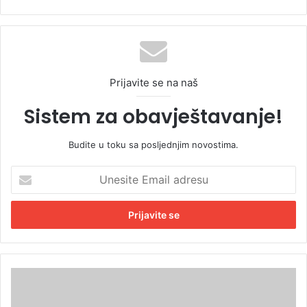
Prijavite se na naš
Sistem za obavještavanje!
Budite u toku sa posljednjim novostima.
U
n
e
s
i
t
e
E
M
m
U
a
P