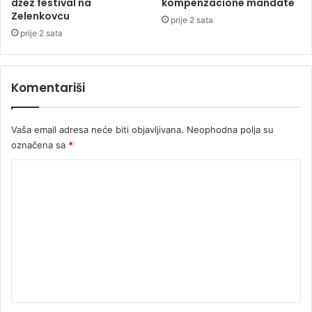
džez festival na
kompenzacione mandate
e
Zelenkovcu
m
prije 2 sata
prije 2 sata
Komentariši
Vaša email adresa neće biti objavljivana.
Neophodna polja su
označena sa
*
K
o
m
e
n
t
a