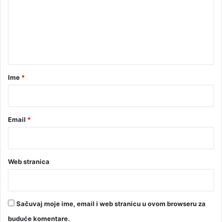
m
2
e
0
1
n
6
t
'
'
a
r
Ime
*
*
Email
*
Web stranica
Sačuvaj moje ime, email i web stranicu u ovom browseru za
buduće komentare.