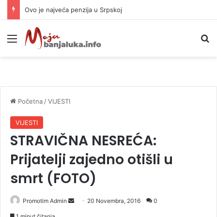
Ovo je najveća penzija u Srpskoj
Meni
P
Početna
/
VIJESTI
VIJESTI
STRAVIČNA NESREĆA:
Prijatelji zajedno otišli u
smrt (FOTO)
Promotim Admin
S
20 Novembra, 2016
0
e
1 minut čitanja