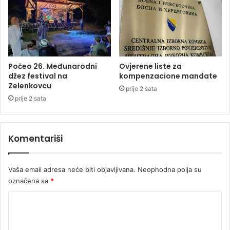
v
i
u
k
o
m
p
o
Počeo 26. Međunarodni
Ovjerene liste za
z
džez festival na
kompenzacione mandate
Zelenkovcu
i
prije 2 sata
t
prije 2 sata
o
r
-
Komentariši
B
a
n
Vaša email adresa neće biti objavljivana.
Neophodna polja su
j
označena sa
*
a
l
K
u
o
k
a