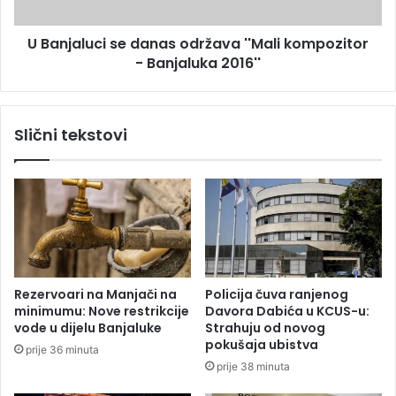
u
u
t
c
r
U Banjaluci se danas održava ''Mali kompozitor
i
a
- Banjaluka 2016''
s
p
e
r
d
o
a
Slični tekstovi
s
n
l
a
a
s
v
o
l
d
j
r
a
ž
k
a
r
v
Rezervoari na Manjači na
Policija čuva ranjenog
s
a
minimumu: Nove restrikcije
Davora Dabića u KCUS-u:
n
'
vode u dijelu Banjaluke
Strahuju od novog
u
'
pokušaja ubistva
prije 36 minuta
s
M
prije 38 minuta
l
a
a
l