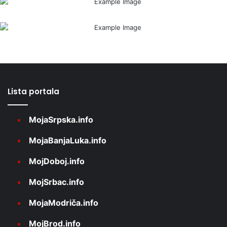
Lista portala
MojaSrpska.info
MojaBanjaLuka.info
MojDoboj.info
MojSrbac.info
MojaModriča.info
MojBrod.info