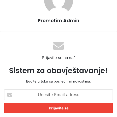
Promotim Admin
Prijavite se na naš
Sistem za obavještavanje!
Budite u toku sa posljednjim novostima.
U
n
e
s
i