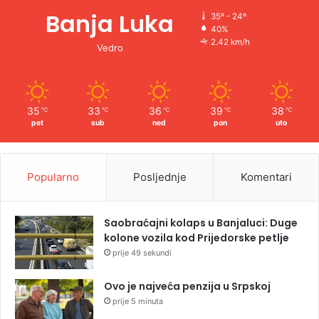
Banja Luka
35º - 24º
40%
2.42 km/h
Vedro
35
33
36
39
38
℃
℃
℃
℃
℃
pet
sub
ned
pon
uto
Popularno
Posljednje
Komentari
Saobraćajni kolaps u Banjaluci: Duge
kolone vozila kod Prijedorske petlje
prije 49 sekundi
Ovo je najveća penzija u Srpskoj
prije 5 minuta