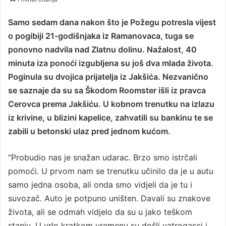
n
d
Samo sedam dana nakon što je Požegu potresla vijest
a
o pogibiji 21-godišnjaka iz Ramanovaca, tuga se
n
ponovno nadvila nad Zlatnu dolinu. Nažalost, 40
e
minuta iza ponoći izgubljena su još dva mlada života.
m
Poginula su dvojica prijatelja iz Jakšića. Nezvanično
a
se saznaje da su sa Škodom Roomster išli iz pravca
i
Cerovca prema Jakšiću. U kobnom trenutku na izlazu
l
iz krivine, u blizini kapelice, zahvatili su bankinu te se
zabili u betonski ulaz pred jednom kućom.
“Probudio nas je snažan udarac. Brzo smo istrčali
pomoći. U prvom nam se trenutku učinilo da je u autu
samo jedna osoba, ali onda smo vidjeli da je tu i
suvozač. Auto je potpuno uništen. Davali su znakove
života, ali se odmah vidjelo da su u jako teškom
stanju. U vrlo kratkom vremenu su došli vatrogasci i