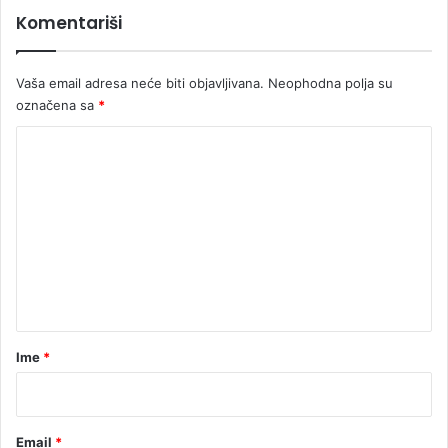
c
Komentariši
a
Vaša email adresa neće biti objavljivana.
Neophodna polja su
označena sa
*
K
o
m
e
n
t
a
r
Ime
*
*
Email
*