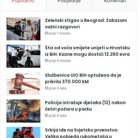
Popularno
Posljednje
Komentari
Zelenski stigao u Beograd: Zakazani
važni razgovori
prije 1 minuta
Šta od voća smijete unijeti u Hrvatsku
iz BiH: Kazne mogu dostići 13.260 evra
prije 4 minute
Službenica UIO BiH optužena da je
prikrila 370.000 KM
prije 4 sata
Policija istražuje dječaka (12) nakon
četiri požara u parku
prije 4 sata
Srbija ide na Svjetsko prvenstvo:
Velika pobjeda rukometaša u