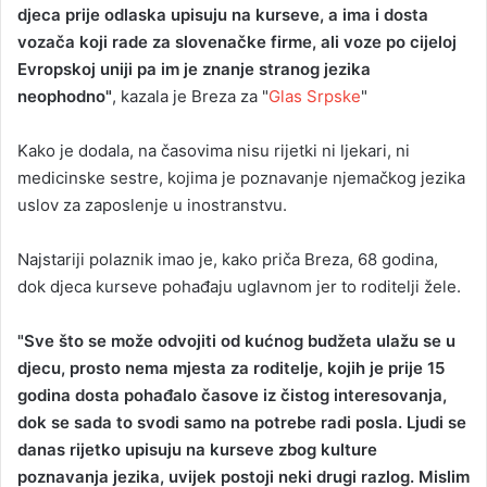
djeca prije odlaska upisuju na kurseve, a ima i dosta
vozača koji rade za slovenačke firme, ali voze po cijeloj
Evropskoj uniji pa im je znanje stranog jezika
neophodno"
, kazala je Breza za "
Glas Srpske
"
Kako je dodala, na časovima nisu rijetki ni ljekari, ni
medicinske sestre, kojima je poznavanje njemačkog jezika
uslov za zaposlenje u inostranstvu.
Najstariji polaznik imao je, kako priča Breza, 68 godina,
dok djeca kurseve pohađaju uglavnom jer to roditelji žele.
"Sve što se može odvojiti od kućnog budžeta ulažu se u
djecu, prosto nema mjesta za roditelje, kojih je prije 15
godina dosta pohađalo časove iz čistog interesovanja,
dok se sada to svodi samo na potrebe radi posla. Ljudi se
danas rijetko upisuju na kurseve zbog kulture
poznavanja jezika, uvijek postoji neki drugi razlog. Mislim