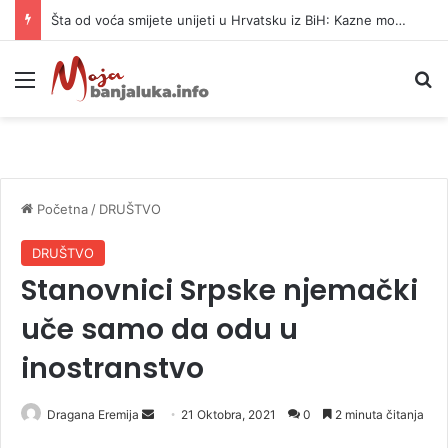
Šta od voća smijete unijeti u Hrvatsku iz BiH: Kazne mogu dostići 13.260 evra
Meni
P
Početna
/
DRUŠTVO
DRUŠTVO
Stanovnici Srpske njemački
uče samo da odu u
inostranstvo
Dragana Eremija
S
21 Oktobra, 2021
0
2 minuta čitanja
e