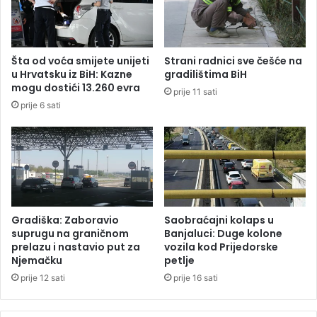
n
t
f
r
i
u
l
j
Šta od voća smijete unijeti
Strani radnici sve češće na
m
e
u Hrvatsku iz BiH: Kazne
gradilištima BiH
"
i
mogu dostići 13.260 evra
prije 11 sati
O
v
prije 6 sati
t
o
a
d
c
e
"
?
v
r
a
ć
Gradiška: Zaboravio
Saobraćajni kolaps u
e
suprugu na graničnom
Banjaluci: Duge kolone
n
prelazu i nastavio put za
vozila kod Prijedorske
Njemačku
petlje
a
d
prije 12 sati
prije 16 sati
j
e