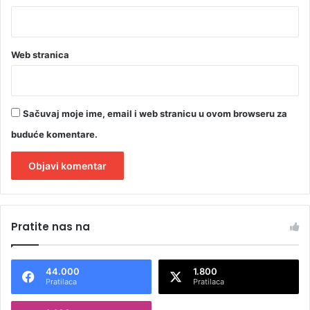
Web stranica
Sačuvaj moje ime, email i web stranicu u ovom browseru za
buduće komentare.
A
l
Pratite nas na
t
e
44.000
1.800
r
Pratilaca
Pratilaca
n