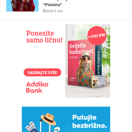
“Pioniru”
prije 5 sati