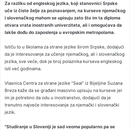
Za razliku od engleskog jezika, koji stanovnici Srpske
n
uče iz čiste želje za poznavanjem, na kurseve njemačkog
d
i slovenačkog mahom se upisuju zato što im ta diploma
a
otvara vrata inostranih univerziteta, ali i omogućava da
n
lakše dođu do zaposlenja u evropskim metropolama.
e
m
a
Ističu to u školama za strane jezike širom Srpske, dodajući
i
da je interesovanje za učenje njemačkog, ali i slovenačkog
l
jezika, sve veće, dok je broj polaznika kurseva engleskog
isti već godinama.
Vlasnica Centra za strane jezike “Seal” iz Bijeljine Suzana
Breza kaže da se građani masovno upisuju na kurseve jer
im je potrebno da odu u inostranstvo, dodajući da je
trenutno najveće interesovanje za njemački i slovenački
jezik.
"Studiranje u Sloveniji je sad veoma popularno pa se