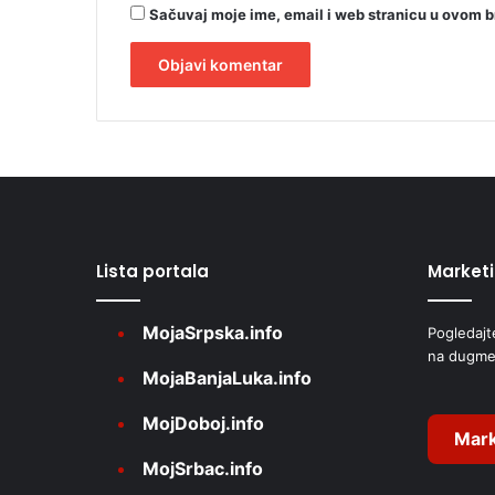
Sačuvaj moje ime, email i web stranicu u ovom 
A
l
t
e
r
Lista portala
Market
n
a
MojaSrpska.info
Pogledajt
t
na dugme
i
MojaBanjaLuka.info
v
MojDoboj.info
e
Mark
MojSrbac.info
: