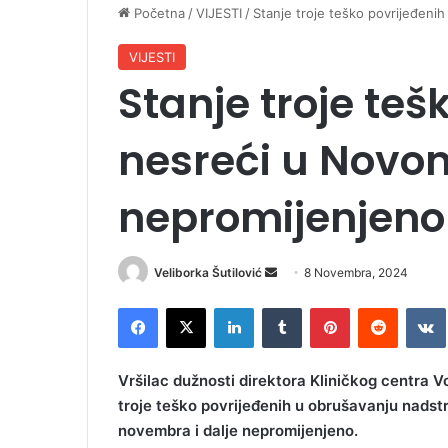
Početna
/
VIJESTI
/
Stanje troje teško povrijeđen
VIJESTI
Stanje troje teš
nesreći u Novo
nepromijenjeno
Veliborka Šutilović
S
8 Novembra, 2024
e
Facebook
X
LinkedIn
Tumblr
Pinterest
Reddit
VK
n
d
a
Vršilac dužnosti direktora Kliničkog centra Vo
n
troje teško povrijeđenih u obrušavanju nadst
e
novembra i dalje nepromijenjeno.
m