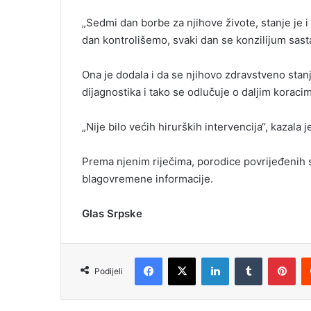
a
„Sedmi dan borbe za njihove živote, stanje je i 
i
dan kontrolišemo, svaki dan se konzilijum sasta
l
Ona je dodala i da se njihovo zdravstveno stanje
dijagnostika i tako se odlučuje o daljim koraci
„Nije bilo većih hirurških intervencija“, kazala j
Prema njenim riječima, porodice povrijeđenih su
blagovremene informacije.
Glas Srpske
Facebook
X
LinkedIn
Tumblr
Pinterest
Podijeli