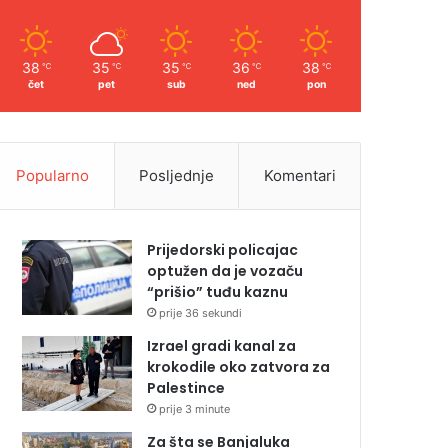
38
35
35
36
38
℃
℃
℃
℃
℃
čet
pet
sub
ned
pon
Popularno
Posljednje
Komentari
Prijedorski policajac
optužen da je vozaču
“prišio” tuđu kaznu
prije 36 sekundi
Izrael gradi kanal za
krokodile oko zatvora za
Palestince
prije 3 minute
Za šta se Banjaluka