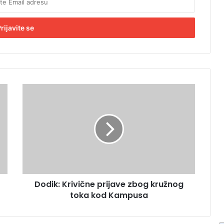
D
o
d
i
k
:
K
r
i
Dodik: Krivične prijave zbog kružnog
v
toka kod Kampusa
i
č
n