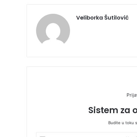
Veliborka Šutilović
Prija
Sistem za 
Budite u toku 
U