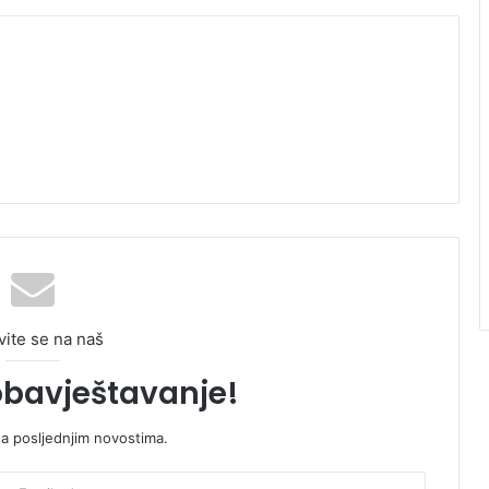
vite se na naš
obavještavanje!
sa posljednjim novostima.