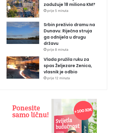
zadužuje 18 miliona KM?
prije 5 minuta
Srbin preživio dramu na
Dunavu: Riječna struja
ga odnijela u drugu
državu
prije 8 minuta
Vlada pružila ruku za
spas Željezare Zenica,
vlasnik je odbio
prije 12 minuta