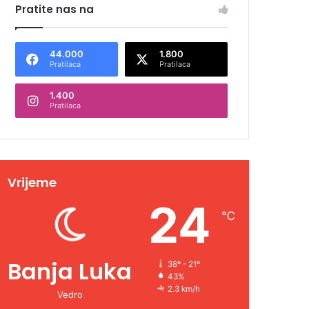
Pratite nas na
44.000
1.800
Pratilaca
Pratilaca
1.400
Pratilaca
Vrijeme
24
℃
Banja Luka
38º - 21º
43%
2.3 km/h
Vedro