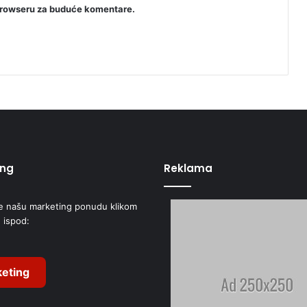
browseru za buduće komentare.
ing
Reklama
e našu marketing ponudu klikom
 ispod:
eting