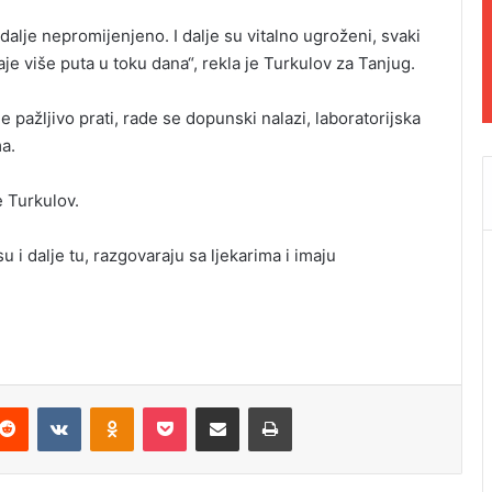
dalje nepromijenjeno. I dalje su vitalno ugroženi, svaki
je više puta u toku dana“, rekla je Turkulov za Tanjug.
 pažljivo prati, rade se dopunski nalazi, laboratorijska
ma.
e Turkulov.
 i dalje tu, razgovaraju sa ljekarima i imaju
Reddit
VKontakte
Odnoklassniki
Pocket
Podijeli putem Emaila
Odštampaj