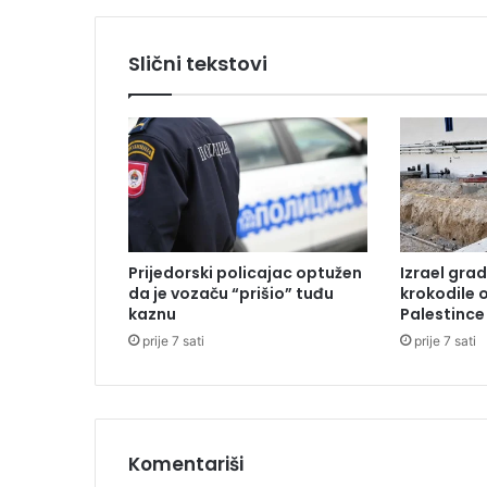
c
r
n
Slični tekstovi
o
g
o
r
s
k
a
p
o
Prijedorski policajac optužen
Izrael grad
l
da je vozaču “prišio” tuđu
krokodile 
i
kaznu
Palestince
c
prije 7 sati
prije 7 sati
i
j
a
i
d
a
Komentariši
l