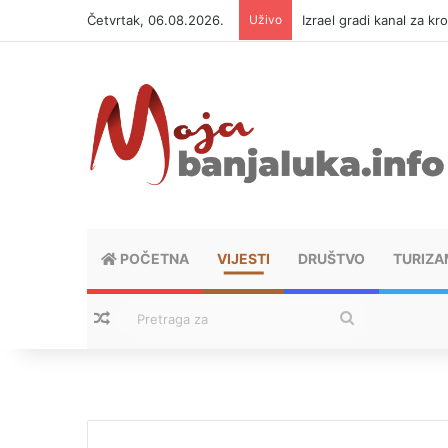
Četvrtak, 06.08.2026.
Uživo
Izrael gradi kanal za kr
POČETNA
VIJESTI
DRUŠTVO
TURIZA
Nasumični tekstovi
Pretraga
za