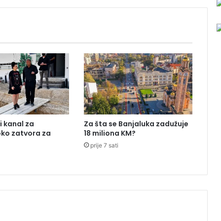
e
p
r
i
j
a
v
e
z
b
o
g
i kanal za
Za šta se Banjaluka zadužuje
k
oko zatvora za
18 miliona KM?
r
prije 7 sati
u
ž
n
o
g
t
o
k