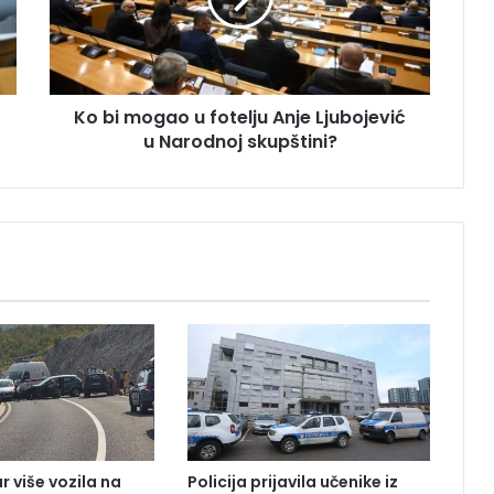
m
o
g
a
o
Ko bi mogao u fotelju Anje Ljubojević
u
u Narodnoj skupštini?
f
o
t
e
l
j
u
A
n
j
e
L
j
u
b
r više vozila na
Policija prijavila učenike iz
o