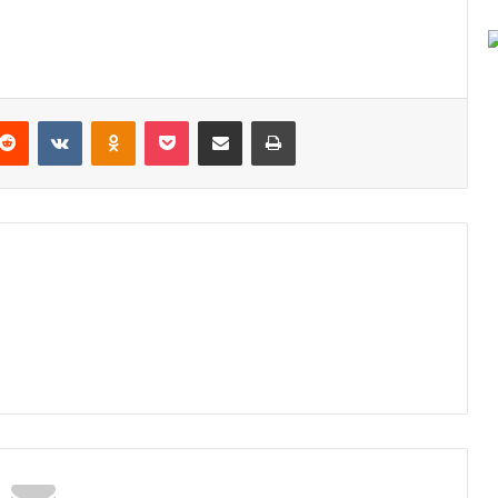
Reddit
VKontakte
Odnoklassniki
Pocket
Podijeli putem Emaila
Odštampaj