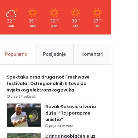
32
35
39
39
37
℃
℃
℃
℃
℃
sub
ned
pon
uto
sri
Popularno
Posljednje
Komentari
Spektakularna druga noć Freshwave
festivala : Od regionalnih hitova do
svjetskog elektronskog zvuka
prije 57 sekundi
Novak Đoković otvorio
dušu: “Taj poraz me
uništio”
prije 24 minute
Danas naoblačenje uz