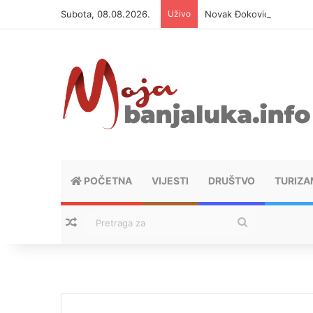
Subota, 08.08.2026.
Uživo
Novak Đoković otvorio du
POČETNA
VIJESTI
DRUŠTVO
TURIZA
Nasumični tekstovi
Pretraga
za