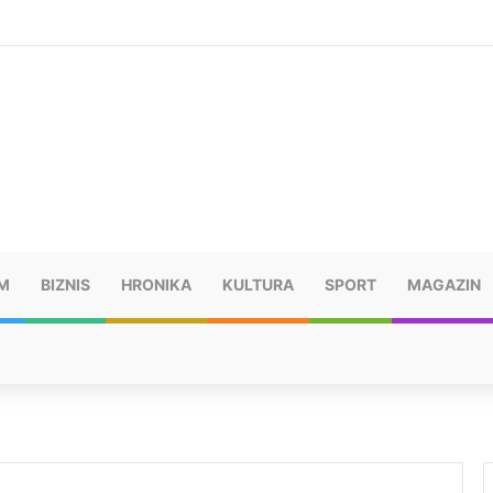
šu: “Taj poraz me uništio”
M
BIZNIS
HRONIKA
KULTURA
SPORT
MAGAZIN