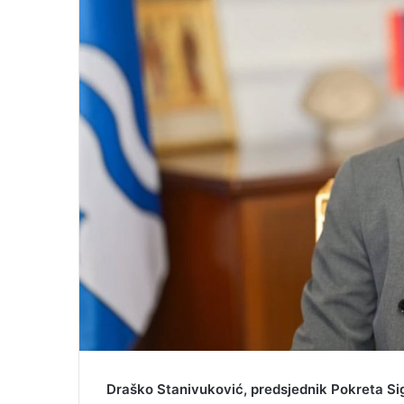
l
Draško Stanivuković, predsjednik Pokreta Sig