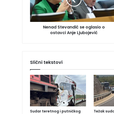
d
d
S
r
t
e
e
s
v
u
Nenad Stevandić se oglasio o
a
ostavci Anje Ljubojević
n
d
i
ć
s
e
Slični tekstovi
o
g
l
a
s
i
o
o
o
Sudar teretnog i putničkog
Težak suda
s