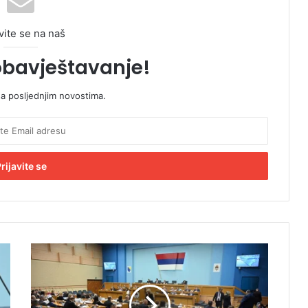
vite se na naš
obavještavanje!
sa posljednjim novostima.
K
o
b
i