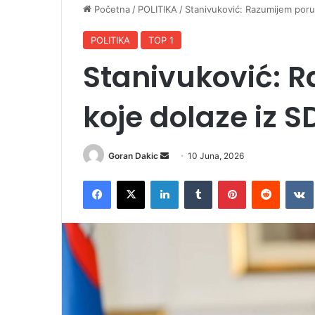
Početna
/
POLITIKA
/
Stanivuković: Razumijem poru
POLITIKA
TOP 1
Stanivuković: 
koje dolaze iz 
Goran Dakic
S
10 Juna, 2026
e
Facebook
X
LinkedIn
Tumblr
Pinterest
Reddit
VK
n
d
a
n
e
m
a
i