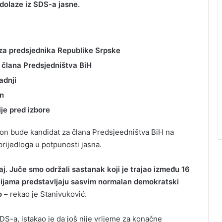
dolaze iz SDS-a jasne.
za predsjednika Republike Srpske
člana Predsjedništva BiH
adnji
en
ije pred izbore
 on bude kandidat za člana Predsjeedništva BiH na
prijedloga u potpunosti jasna.
žaj. Juče smo održali sastanak koji je trajao između 16
tijama predstavljaju sasvim normalan demokratski
o –
rekao je Stanivuković.
S-a, istakao je da još nije vrijeme za konačne