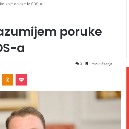
ke koje dolaze iz SDS-a
Razumijem poruke
SDS-a
0
1 minut čitanja
ontakte
Odnoklassniki
Pocket