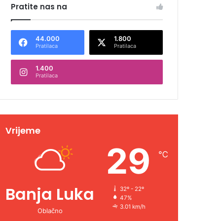
Pratite nas na
44.000
1.800
Pratilaca
Pratilaca
1.400
Pratilaca
Vrijeme
29
℃
Banja Luka
32º - 22º
47%
3.01 km/h
Oblačno