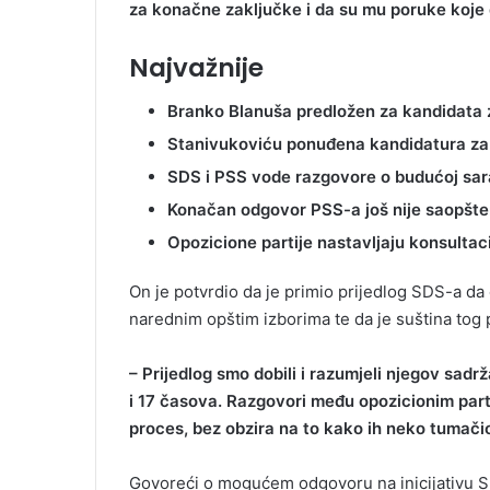
za konačne zaključke i da su mu poruke koje 
Najvažnije
Branko Blanuša predložen za kandidata 
Stanivukoviću ponuđena kandidatura za 
SDS i PSS vode razgovore o budućoj sar
Konačan odgovor PSS-a još nije saopšt
Opozicione partije nastavljaju konsultac
On je potvrdio da je primio prijedlog SDS-a da
narednim opštim izborima te da je suština tog 
– Prijedlog smo dobili i razumjeli njegov sadr
i 17 časova. Razgovori među opozicionim par
proces, bez obzira na to kako ih neko tumači
Govoreći o mogućem odgovoru na inicijativu SD