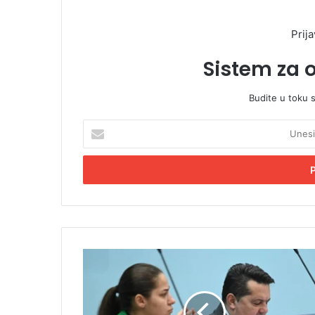
Prija
Sistem za 
Budite u toku 
U
n
e
s
i
t
e
E
m
N
a
e
i
n
l
a
a