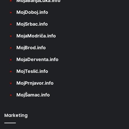
MojaBanjaLuka.info
MojDoboj.info
MojSrbac.info
MojaModriča.info
MojBrod.info
MojaDerventa.info
MojTeslić.info
MojPrnjavor.info
MojŠamac.info
Marketing