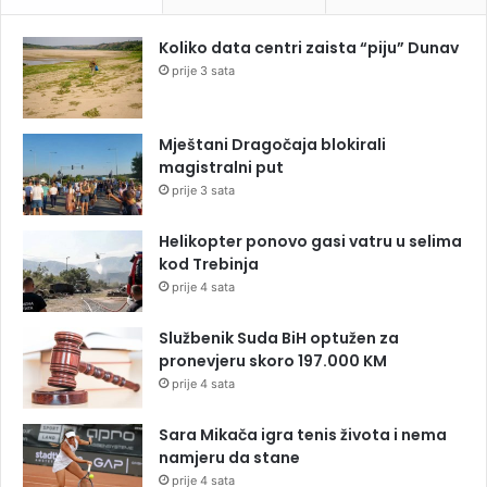
Koliko data centri zaista “piju” Dunav
prije 3 sata
Mještani Dragočaja blokirali
magistralni put
prije 3 sata
Helikopter ponovo gasi vatru u selima
kod Trebinja
prije 4 sata
Službenik Suda BiH optužen za
pronevjeru skoro 197.000 KM
prije 4 sata
Sara Mikača igra tenis života i nema
namjeru da stane
prije 4 sata