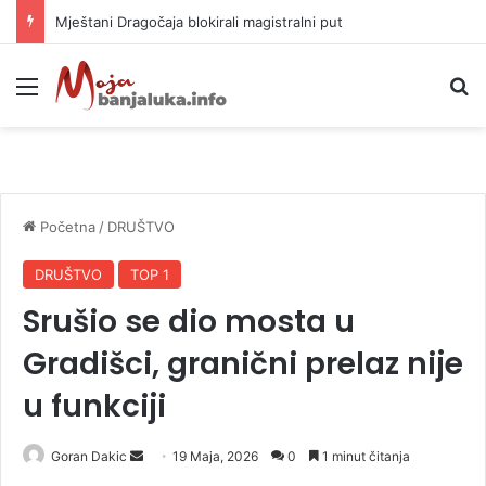
Helikopter ponovo gasi vatru u selima kod Trebinja
Meni
P
Početna
/
DRUŠTVO
DRUŠTVO
TOP 1
Srušio se dio mosta u
Gradišci, granični prelaz nije
u funkciji
Goran Dakic
S
19 Maja, 2026
0
1 minut čitanja
e