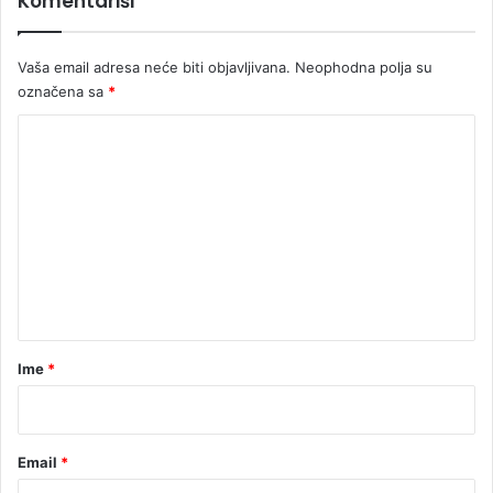
Komentariši
d
i
š
Vaša email adresa neće biti objavljivana.
Neophodna polja su
k
označena sa
*
a
K
o
m
e
n
t
a
r
Ime
*
*
Email
*