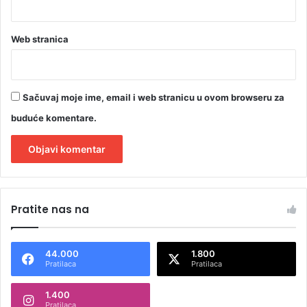
Web stranica
Sačuvaj moje ime, email i web stranicu u ovom browseru za
buduće komentare.
A
l
Pratite nas na
t
e
44.000
1.800
r
Pratilaca
Pratilaca
n
1.400
a
Pratilaca