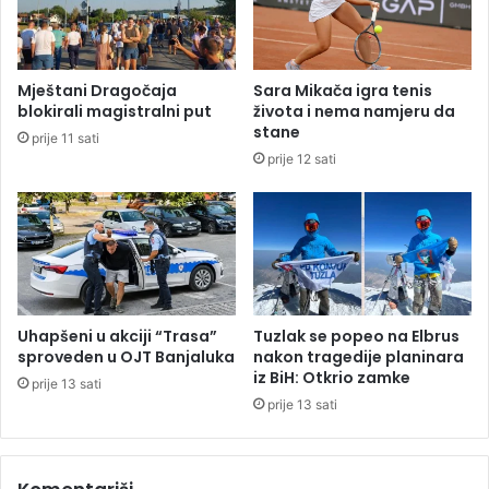
r
c
a
i
d
z
i
b
Mještani Dragočaja
Sara Mikača igra tenis
l
o
blokirali magistralni put
života i nema namjeru da
i
g
stane
prije 11 sati
m
z
prije 12 sati
i
a
l
t
i
v
o
a
n
r
e
a
n
j
Uhapšeni u akciji “Trasa”
Tuzlak se popeo na Elbrus
a
sproveden u OJT Banjaluka
nakon tragedije planinara
G
iz BiH: Otkrio zamke
prije 13 sati
P
prije 13 sati
G
r
a