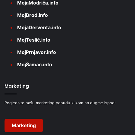
MojaModriča.info
MojBrod.info
MojaDerventa.info
MojTeslić.info
MojPrnjavor.info
MojŠamac.info
Marketing
Pogledajte našu marketing ponudu klikom na dugme ispod:
Marketing