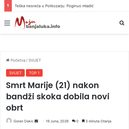
Vrućine ne prestaju: Danas i do 38 stepeni
Meni
P
Početna
/
SVIJET
SVIJET
TOP 1
Smrt Marije (21) nakon
bandži skoka dobila novi
obrt
Goran Dakic
S
16 Juna, 2026
0
3 minuta čitanja
e