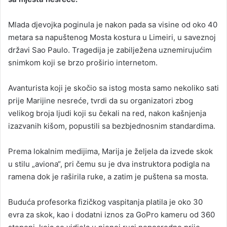
Mlada djevojka poginula je nakon pada sa visine od oko 40
metara sa napuštenog Mosta kostura u Limeiri, u saveznoj
državi Sao Paulo. Tragedija je zabilježena uznemirujućim
snimkom koji se brzo proširio internetom.
Avanturista koji je skočio sa istog mosta samo nekoliko sati
prije Marijine nesreće, tvrdi da su organizatori zbog
velikog broja ljudi koji su čekali na red, nakon kašnjenja
izazvanih kišom, popustili sa bezbjednosnim standardima.
Prema lokalnim medijima, Marija je željela da izvede skok
u stilu „aviona“, pri čemu su je dva instruktora podigla na
ramena dok je raširila ruke, a zatim je puštena sa mosta.
Buduća profesorka fizičkog vaspitanja platila je oko 30
evra za skok, kao i dodatni iznos za GoPro kameru od 360