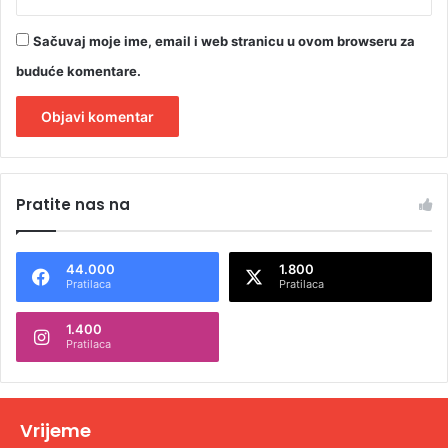
Sačuvaj moje ime, email i web stranicu u ovom browseru za
buduće komentare.
A
l
Pratite nas na
t
e
44.000
1.800
r
Pratilaca
Pratilaca
n
1.400
a
Pratilaca
t
i
v
Vrijeme