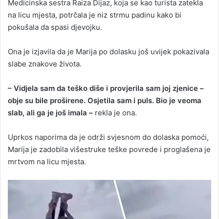
Medicinska sestra Raiza Dijaz, koja se kao turista zatekla
na licu mjesta, potrčala je niz strmu padinu kako bi
pokušala da spasi djevojku.
Ona je izjavila da je Marija po dolasku još uvijek pokazivala
slabe znakove života.
– Vidjela sam da teško diše i provjerila sam joj zjenice –
obje su bile proširene. Osjetila sam i puls. Bio je veoma
slab, ali ga je još imala –
rekla je ona.
Uprkos naporima da je održi svjesnom do dolaska pomoći,
Marija je zadobila višestruke teške povrede i proglašena je
mrtvom na licu mjesta.