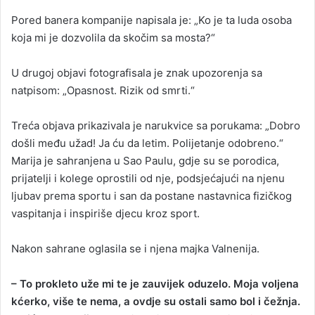
Pored banera kompanije napisala je: „Ko je ta luda osoba
koja mi je dozvolila da skočim sa mosta?“
U drugoj objavi fotografisala je znak upozorenja sa
natpisom: „Opasnost. Rizik od smrti.“
Treća objava prikazivala je narukvice sa porukama: „Dobro
došli među užad! Ja ću da letim. Polijetanje odobreno.“
Marija je sahranjena u Sao Paulu, gdje su se porodica,
prijatelji i kolege oprostili od nje, podsjećajući na njenu
ljubav prema sportu i san da postane nastavnica fizičkog
vaspitanja i inspiriše djecu kroz sport.
Nakon sahrane oglasila se i njena majka Valnenija.
– To prokleto uže mi te je zauvijek oduzelo. Moja voljena
kćerko, više te nema, a ovdje su ostali samo bol i čežnja.