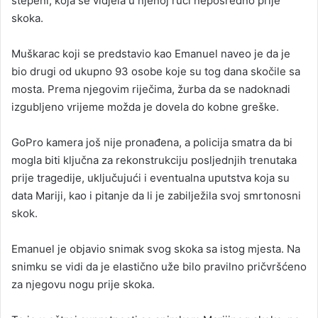
stepeni, koja se vidjela u njenoj ruci neposredno prije
skoka.
Muškarac koji se predstavio kao Emanuel naveo je da je
bio drugi od ukupno 93 osobe koje su tog dana skočile sa
mosta. Prema njegovim riječima, žurba da se nadoknadi
izgubljeno vrijeme možda je dovela do kobne greške.
GoPro kamera još nije pronađena, a policija smatra da bi
mogla biti ključna za rekonstrukciju posljednjih trenutaka
prije tragedije, uključujući i eventualna uputstva koja su
data Mariji, kao i pitanje da li je zabilježila svoj smrtonosni
skok.
Emanuel je objavio snimak svog skoka sa istog mjesta. Na
snimku se vidi da je elastično uže bilo pravilno pričvršćeno
za njegovu nogu prije skoka.