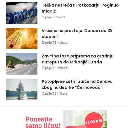
Teška nesreća u Potkozarju: Poginuo
mladić
prije 6 minuta
Vrućine ne prestaju: Danas i do 38
stepeni
prije 25 minuta
Završna faza priprema za gradnju
autoputa do Mrkonjić Grada
prije 29 minuta
Potopljene četiri barže na Dunavu
zbog nuklearke “Černavoda”
prije 33 minute