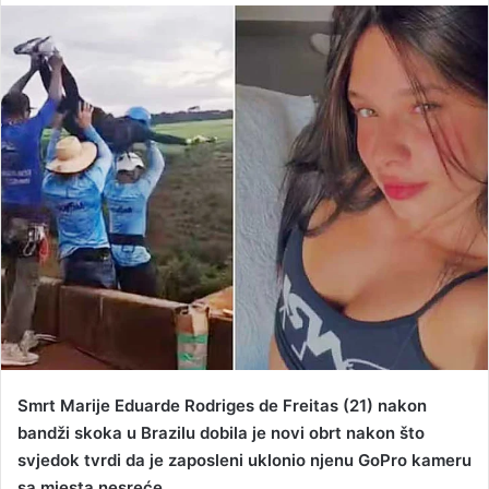
n
d
a
n
e
m
a
i
l
Smrt Marije Eduarde Rodriges de Freitas (21) nakon
bandži skoka u Brazilu dobila je novi obrt nakon što
svjedok tvrdi da je zaposleni uklonio njenu GoPro kameru
sa mjesta nesreće.