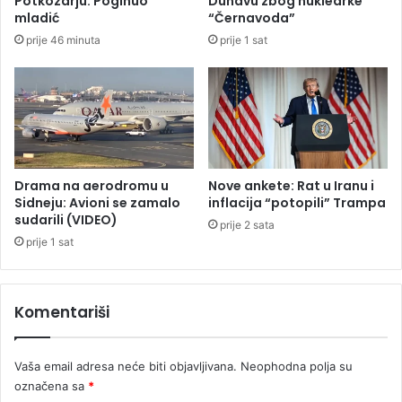
Potkozarju: Poginuo
Dunavu zbog nuklearke
o
mladić
“Černavoda”
g
prije 46 minuta
prije 1 sat
r
a
d
Drama na aerodromu u
Nove ankete: Rat u Iranu i
Sidneju: Avioni se zamalo
inflacija “potopili” Trampa
sudarili (VIDEO)
prije 2 sata
prije 1 sat
Komentariši
Vaša email adresa neće biti objavljivana.
Neophodna polja su
označena sa
*