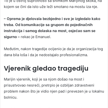
To je u oštroj suprotnosti sa snimkom Marijinog skoka, na
kojem se čini da isto uže leži smotano na mostu iza nje.
– Oprema je djelovala bezbjedno i sve je izgledalo kako
treba. Od komunikacije sa grupom do pojedinačnih
instrukcija i samog dolaska na most, osjećao sam se
sigurno –
rekao je Emanuel.
Međutim, nakon tragedije ocijenio je da je organizacija tog
dana bila loša i da je nedostajalo profesionalizma.
Vjerenik gledao tragediju
Marijin vjerenik, koji je sa njom došao na most i
prisustvovao nesreći, pretrpio je ozbiljan zdravstveni
problem nakon što je vidio njen pad i prevezen je u lokalnu
bolnicu.