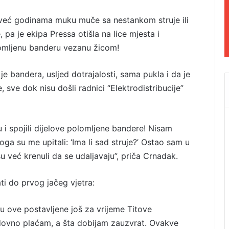
 već godinama muku muče sa nestankom struje ili
pa je ekipa Pressa otišla na lice mjesta i
olomljenu banderu vezanu žicom!
e bandera, usljed dotrajalosti, sama pukla i da je
 sve dok nisu došli radnici “Elektrodistribucije”
u i spojili dijelove polomljene bandere! Nisam
 su me upitali: ‘Ima li sad struje?’ Ostao sam u
u već krenuli da se udaljavaju”, priča Crnadak.
ti do prvog jačeg vjetra:
u ove postavljene još za vrijeme Titove
edovno plaćam, a šta dobijam zauzvrat. Ovakve