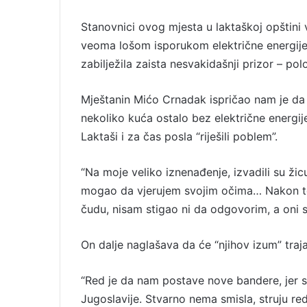
a
Stanovnici ovog mjesta u laktaškoj opštini
i
veoma lošom isporukom električne energije, 
l
zabilježila zaista nesvakidašnji prizor – p
Mještanin Mićo Crnadak ispričao nam je da j
nekoliko kuća ostalo bez električne energije,
Laktaši i za čas posla “riješili poblem”.
“Na moje veliko iznenađenje, izvadili su žic
mogao da vjerujem svojim očima… Nakon toga
čudu, nisam stigao ni da odgovorim, a oni s
On dalje naglašava da će “njihov izum” traja
“Red je da nam postave nove bandere, jer s
Jugoslavije. Stvarno nema smisla, struju r