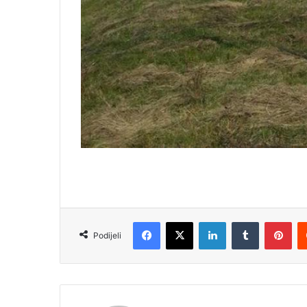
Facebook
X
LinkedIn
Tumblr
Pinterest
Podijeli