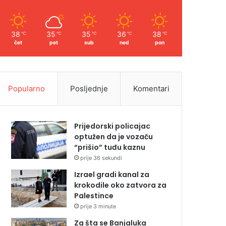
38
35
35
36
38
℃
℃
℃
℃
℃
čet
pet
sub
ned
pon
Popularno
Posljednje
Komentari
Prijedorski policajac
optužen da je vozaču
“prišio” tuđu kaznu
prije 36 sekundi
Izrael gradi kanal za
krokodile oko zatvora za
Palestince
prije 3 minute
Za šta se Banjaluka