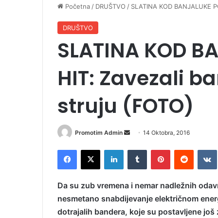
Početna
/
DRUŠTVO
/
SLATINA KOD BANJALUKE POS
DRUŠTVO
SLATINA KOD B
HIT: Zavezali b
struju (FOTO)
Promotim Admin
S
14 Oktobra, 2016
e
Facebook
X
LinkedIn
Tumblr
Pinterest
Reddit
VK
n
d
a
Da su zub vremena i nemar nadležnih odavno
n
nesmetano snabdijevanje električnom energi
e
dotrajalih bandera, koje su postavljene još
m