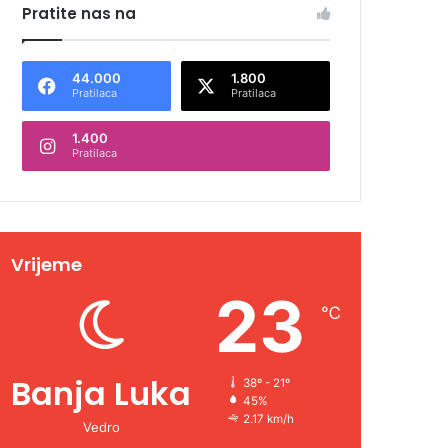
Pratite nas na
44.000
1.800
Pratilaca
Pratilaca
1.400
Pratilaca
Vrijeme
23
℃
Banja Luka
38º - 21º
45%
2.17 km/h
Vedro