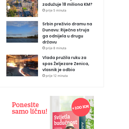
zadužuje 18 miliona KM?
prije 5 minuta
Srbin preživio dramu na
Dunavu: Riječna struja
ga odnijela u drugu
državu
prije 8 minuta
Vlada pružila ruku za
spas Željezare Zenica,
vlasnik je odbio
prije 12 minuta