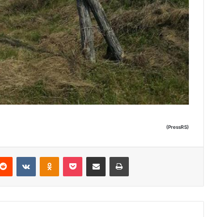
(PressRS)
Reddit
VKontakte
Odnoklassniki
Pocket
Podijeli putem Emaila
Odštampaj