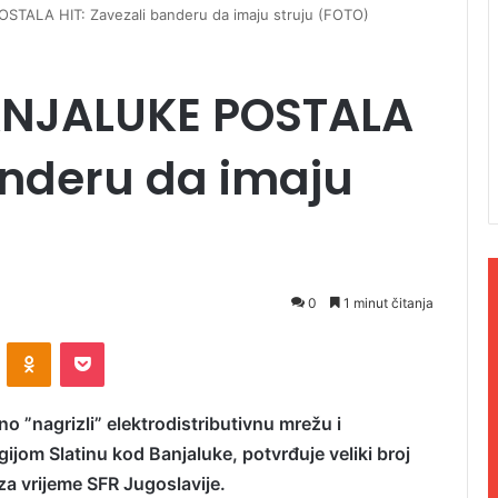
TALA HIT: Zavezali banderu da imaju struju (FOTO)
ANJALUKE POSTALA
anderu da imaju
0
1 minut čitanja
ontakte
Odnoklassniki
Pocket
 ”nagrizli” elektrodistributivnu mrežu i
jom Slatinu kod Banjaluke, potvrđuje veliki broj
 za vrijeme SFR Jugoslavije.