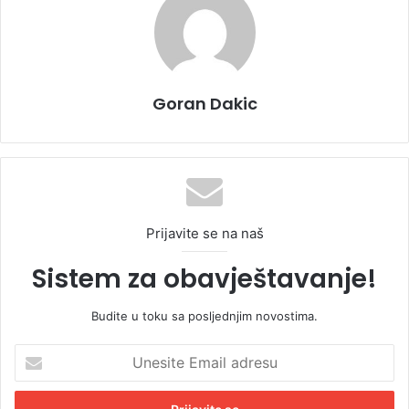
Goran Dakic
Prijavite se na naš
Sistem za obavještavanje!
Budite u toku sa posljednjim novostima.
U
n
e