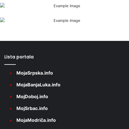
Lista portala
MojaSrpska.info
MojaBanjaLuka.info
MojDoboj.info
MojSrbac.info
MojaModriča.info