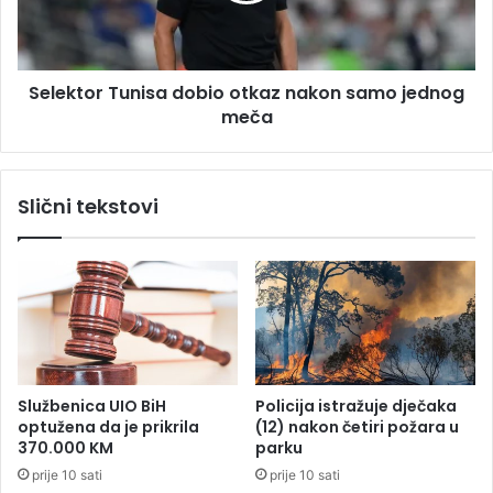
s
o
k
r
i
T
r
Selektor Tunisa dobio otkaz nakon samo jednog
u
a
meča
n
t
i
n
s
i
a
Slični tekstovi
a
d
v
o
i
b
o
i
n
o
i
o
n
t
a
k
d
a
Službenica UIO BiH
Policija istražuje dječaka
l
z
optužena da je prikrila
(12) nakon četiri požara u
i
n
370.000 KM
parku
j
a
prije 10 sati
prije 10 sati
e
k