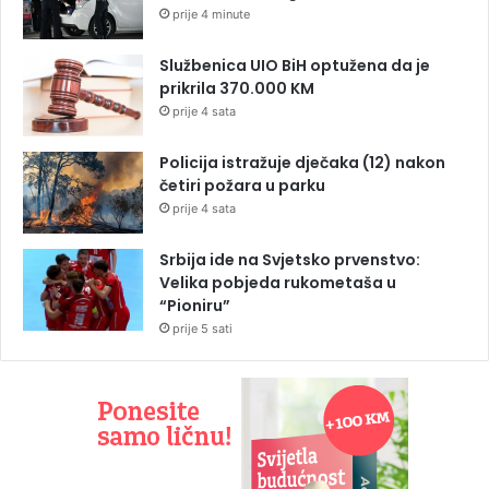
prije 4 minute
Službenica UIO BiH optužena da je
prikrila 370.000 KM
prije 4 sata
Policija istražuje dječaka (12) nakon
četiri požara u parku
prije 4 sata
Srbija ide na Svjetsko prvenstvo:
Velika pobjeda rukometaša u
“Pioniru”
prije 5 sati