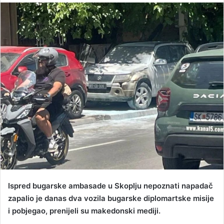
n
d
a
n
e
m
a
i
l
Ispred bugarske ambasade u Skoplju nepoznati napadač
zapalio je danas dva vozila bugarske diplomartske misije
i pobjegao, prenijeli su makedonski mediji.