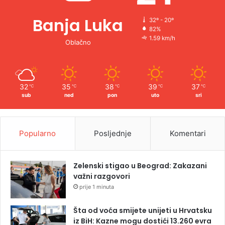
Banja Luka
32º - 20º
82%
1.59 km/h
Oblačno
32
35
38
39
37
℃
℃
℃
℃
℃
sub
ned
pon
uto
sri
Popularno
Posljednje
Komentari
Zelenski stigao u Beograd: Zakazani
važni razgovori
prije 1 minuta
Šta od voća smijete unijeti u Hrvatsku
iz BiH: Kazne mogu dostići 13.260 evra