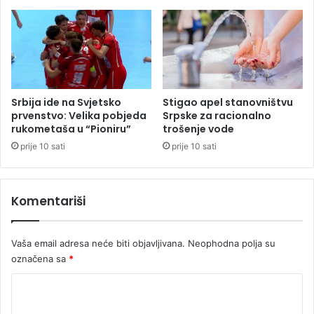
ć
o
u
n
B
s
i
a
H
m
o
j
Srbija ide na Svjetsko
Stigao apel stanovništvu
e
prvenstvo: Velika pobjeda
Srpske za racionalno
d
rukometaša u “Pioniru”
trošenje vode
n
prije 10 sati
prije 10 sati
o
g
m
Komentariši
e
č
a
Vaša email adresa neće biti objavljivana.
Neophodna polja su
označena sa
*
K
o