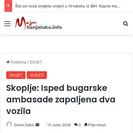
Šta od voća smijete unijeti u Hrvatsku iz BiH: Kazne mogu dostići 13.260 evra
Meni
P
Početna
/
SVIJET
SVIJET
VIJESTI
Skoplje: Isped bugarske
ambasade zapaljena dva
vozila
Goran Dakic
S
15 Juna, 2026
0
Prije minut
e