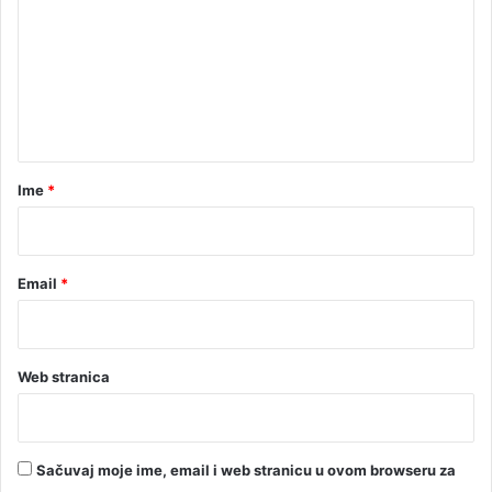
m
e
n
t
a
r
Ime
*
*
Email
*
Web stranica
Sačuvaj moje ime, email i web stranicu u ovom browseru za