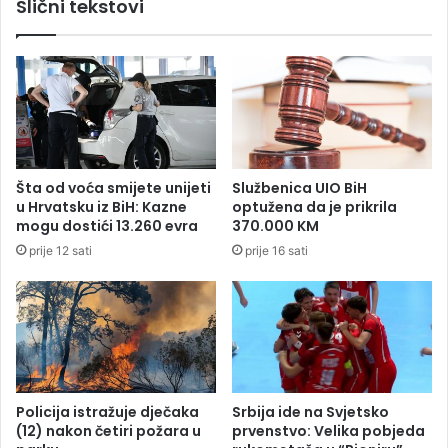
Slični tekstovi
e
j
p
e
e
d
n
n
z
o
i
g
o
o
n
d
e
n
Šta od voća smijete unijeti
Službenica UIO BiH
r
a
u Hrvatsku iz BiH: Kazne
optužena da je prikrila
e
j
mogu dostići 13.260 evra
370.000 KM
"
t
prije 12 sati
prije 16 sati
:
r
N
a
j
ž
e
e
m
n
a
i
č
j
k
i
Policija istražuje dječaka
Srbija ide na Svjetsko
a
h
(12) nakon četiri požara u
prvenstvo: Velika pobjeda
p
k