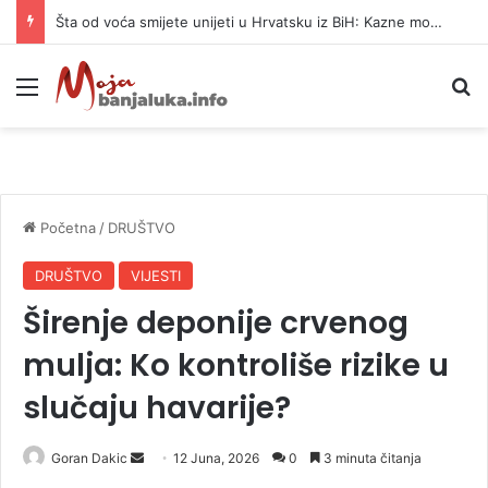
Šta od voća smijete unijeti u Hrvatsku iz BiH: Kazne mogu dostići 13.260 evra
Meni
P
Početna
/
DRUŠTVO
DRUŠTVO
VIJESTI
Širenje deponije crvenog
mulja: Ko kontroliše rizike u
slučaju havarije?
Goran Dakic
S
12 Juna, 2026
0
3 minuta čitanja
e