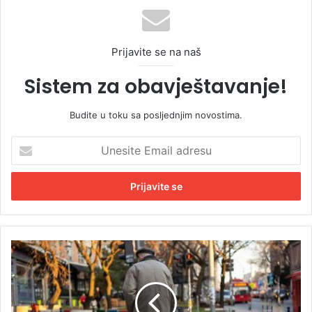
Prijavite se na naš
Sistem za obavještavanje!
Budite u toku sa posljednjim novostima.
U
n
e
s
i
t
e
E
D
m
o
a
b
i
r
l
a