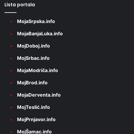
Lista portala
MojaSrpska.info
MojaBanjaLuka.info
MojDoboj.info
MojSrbac.info
MojaModriča.info
MojBrod.info
MojaDerventa.info
MojTeslić.info
MojPrnjavor.info
MojŠamac.info