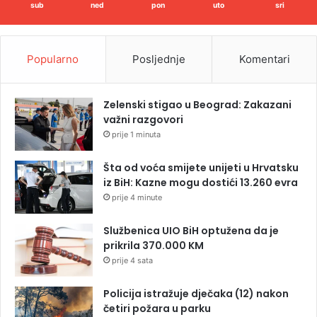
sub
ned
pon
uto
sri
Popularno
Posljednje
Komentari
Zelenski stigao u Beograd: Zakazani
važni razgovori
prije 1 minuta
Šta od voća smijete unijeti u Hrvatsku
iz BiH: Kazne mogu dostići 13.260 evra
prije 4 minute
Službenica UIO BiH optužena da je
prikrila 370.000 KM
prije 4 sata
Policija istražuje dječaka (12) nakon
četiri požara u parku