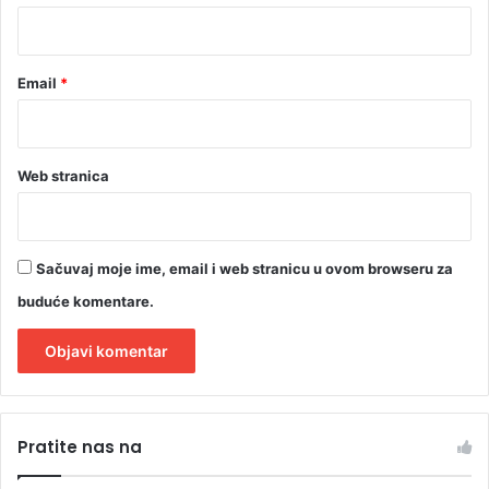
O
*
T
O
Email
*
,
V
I
D
E
Web stranica
O
)
Sačuvaj moje ime, email i web stranicu u ovom browseru za
buduće komentare.
A
l
Pratite nas na
t
e