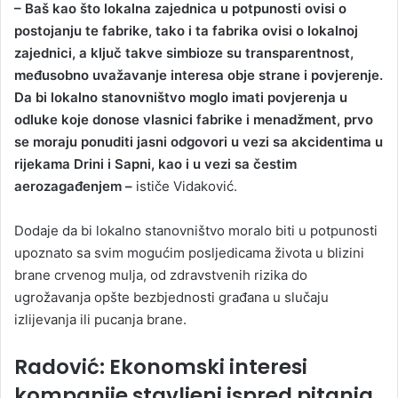
– Baš kao što lokalna zajednica u potpunosti ovisi o
postojanju te fabrike, tako i ta fabrika ovisi o lokalnoj
zajednici, a ključ takve simbioze su transparentnost,
međusobno uvažavanje interesa obje strane i povjerenje.
Da bi lokalno stanovništvo moglo imati povjerenja u
odluke koje donose vlasnici fabrike i menadžment, prvo
se moraju ponuditi jasni odgovori u vezi sa akcidentima u
rijekama Drini i Sapni, kao i u vezi sa čestim
aerozagađenjem –
ističe Vidaković.
Dodaje da bi lokalno stanovništvo moralo biti u potpunosti
upoznato sa svim mogućim posljedicama života u blizini
brane crvenog mulja, od zdravstvenih rizika do
ugrožavanja opšte bezbjednosti građana u slučaju
izlijevanja ili pucanja brane.
Radović: Ekonomski interesi
kompanije stavljeni ispred pitanja