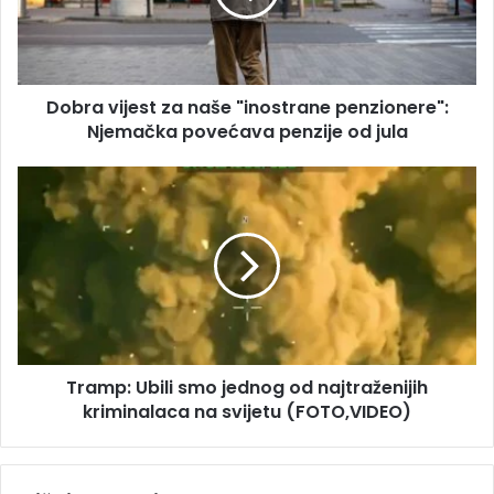
a
v
d
i
r
j
e
e
s
Dobra vijest za naše "inostrane penzionere":
s
u
Njemačka povećava penzije od jula
t
z
a
T
n
r
a
a
š
m
e
p
"
:
i
U
n
b
o
i
s
Tramp: Ubili smo jednog od najtraženijih
l
t
kriminalaca na svijetu (FOTO,VIDEO)
i
r
s
a
m
n
o