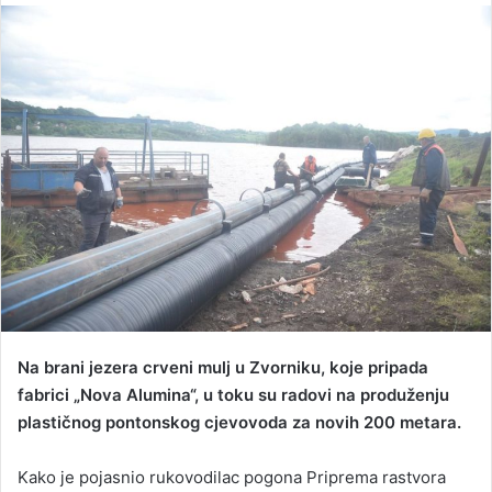
n
d
a
n
e
m
a
i
l
Na brani jezera crveni mulj u Zvorniku, koje pripada
fabrici „Nova Alumina“, u toku su radovi na produženju
plastičnog pontonskog cjevovoda za novih 200 metara.
Kako je pojasnio rukovodilac pogona Priprema rastvora